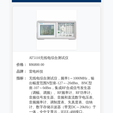
跌落试验系统
心电监护质量检测装置
沙尘试验系统
X射线机/乳腺机质量检测设备
盐雾试验系统
CR、DR机、DSA质量检测装置
多工况复合试验系统
螺旋CT质量检测装置
老化试验系统
MRI磁共振质量检测装置
浸水试验系统
AT5110无线电综合测试仪
直线加速器检测装置
价格：
¥86800.00
防潮试验系统
准分子激光检测装置
品牌：
雷电科技
冻雨试验系统
指标：
无线电综合测试仪，频率1～1000MHz，输
微波治疗设备检测系统
出幅度范围N型座-127～-20dBm、BNC型
低气压（高空）试验系统
座-107～0dBm，集成RF合成信号发生器
电气安全检测装置
（调幅、调频）、RF频率计、RF功率计、
音频信号发生器、音频和直流数字电压表、
高/低温试验系统
其它
音频频率计、调制度表、失真度表、信纳
计、数字存储示波器（带宽DC～20kHz）于
热冲击试验系统
射线辐射检测仪器
一体，全中文显示，IEEE-488接口。