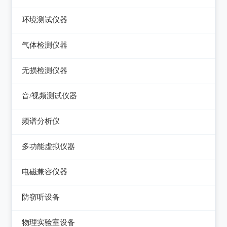
压力检验仪
热像仪
环境测试仪器
回路校验仪
接触式测温仪
音量计/噪音计/声级计
气体检测仪器
红外测温仪
照度计/亮度计
气体检测仪器
无损检测仪器
接触/红外二合一测温仪
风速计/气压计
测厚仪
音/视频测试仪器
温湿度计/水份仪
测振仪
数字电视频谱分析仪
频谱分析仪
粉尘计/粒子计数器
测距仪/测高仪
音/视频测试仪
频谱分析仪
多功能环境测试仪
多功能虚拟仪器
转速表
失真仪
多功能虚拟仪器
电磁兼容仪器
机械故障诊断仪器
电声测试仪器
电磁干扰测试仪(EMI)
探伤仪
防窃听设备
电磁抗扰度测试仪(EMS)
硬度计/粗糙度仪
防窃听设备
物理实验室设备