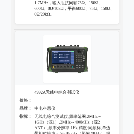
1.7MHz，输入阻抗同轴75Ω、150Ω、
600Ω、0Ω/10kΩ，平衡600Ω、75Ω、150Ω、
0Ω/20kΩ。
4992A无线电综合测试仪
价格：
品牌：
中电科思仪
指标：
无线电综合测试仪,频率范围:2MHz～
1GHz（源1）,2MHz～400MHz（源2，
ANT）,频率分辨率:1Hz,精度:同频标,单边
带相位噪声:≤-95dBc/Hz（频偏20kHz）,提