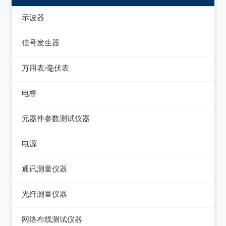
示波器
模拟示波器
信号发生器
数字示波器
函数信号发生器
万用表/毫伏表
示波表
低频信号发生器
毫伏表
电桥
虚拟示波器
高频信号发生器
手持万用表
交流/直流电桥
元器件参数测试仪器
脉冲信号发生器
台式万用表
LCR电桥
集成电路测试仪
电源
噪声信号发生器
电感测量仪
在线电路维修测试仪
直流电源
电视信号发生器
通讯测量仪器
电容测量仪
图示仪
交流电源
虚拟信号发生器
无线电综合测试仪
光纤测量仪器
电阻测量仪
高频Q表
可编程交流电源
GPS信号发生器
误码仪
光功率计
直流偏置源
网络布线测试仪器
线圈/线材测试仪
变频电源