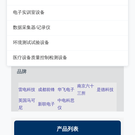
静电测试仪
近代物理
电子实训室设备
力学、机械、声学
电子实训室设备
数据采集器/记录仪
电磁学
高校电力电子系统
记录仪
环境测试试验设备
热力学
数据采集器
干燥箱/培养箱
医疗设备质量控制检测设备
淋雨试验系统
超声设备质量检测设备
品牌
耐气候试验系统试验系统
呼吸机/麻醉机质量检测设备
南京六十
雷电科技
成都前锋
华飞电子
是德科技
冲击/碰撞试验系统
三所
血液透析机质量检测设备
英国马可
中电科思
倾斜摇摆试验系统
新联电子
高频电刀质量检测设备
尼
仪
振动试验系统
输液泵/注射泵质量检测设备
稳态加速度系统
产品列表
除颤/经皮起搏器质量检测装置