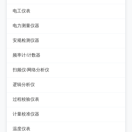
电平表/杂音计
光万用表
线缆认证测试仪
高斯计
电工仪表
调压器
天馈线分析仪
光源
线缆验证测试仪
阻抗分析仪
检流计
电子负载
电力测量仪器
功率计
光时域反射仪及其它
线缆鉴定测试仪
电阻箱
电源测试仪器
钳型电流表
安规检测仪器
网络万用表
电位差计
可编程直流电源
电参数测试仪
耐压测试仪
频率计/计数器
网络故障测试仪
精密电表
可编程交直流电源
电能质量分析仪器
绝缘电阻测试仪
频率计数器
网络综合协议分析仪
扫频仪/网络分析仪
交直流电源
接地电阻测试仪
接地导通电阻测试仪
频率分配放大器
扫频仪
数字源表
逻辑分析仪
兆欧表
泄漏电流测试仪
网络分析仪
台式逻辑分析仪
相位计/相序指示仪
过程校验仪表
多功能安规测试仪
PC逻辑分析仪
电缆故障测试仪
过程校验仪
光伏安规测试仪
计量校准仪器
逻辑笔
其它电力测量仪器
温度校验仪
电气安全分析仪
计量校准仪器
温度仪表