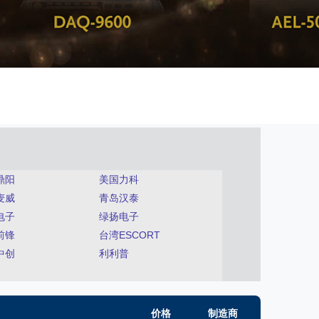
鼎阳
美国力科
麦威
青岛汉泰
电子
绿扬电子
前锋
台湾ESCORT
中创
利利普
价格
制造商