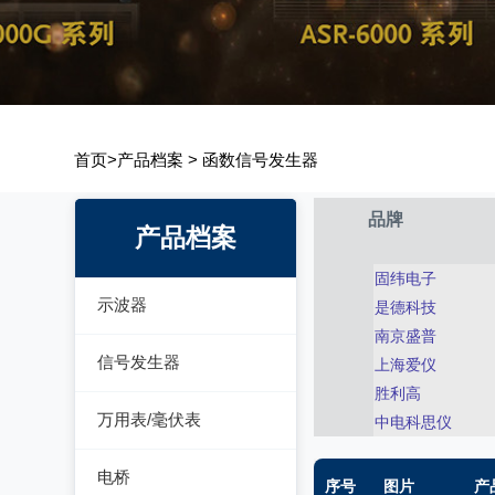
首页
>
产品档案
>
函数信号发生器
品牌
产品档案
固纬电子
示波器
是德科技
南京盛普
模拟示波器
信号发生器
上海爱仪
数字示波器
胜利高
函数信号发生器
万用表/毫伏表
中电科思仪
示波表
低频信号发生器
毫伏表
电桥
虚拟示波器
序号
图片
产
高频信号发生器