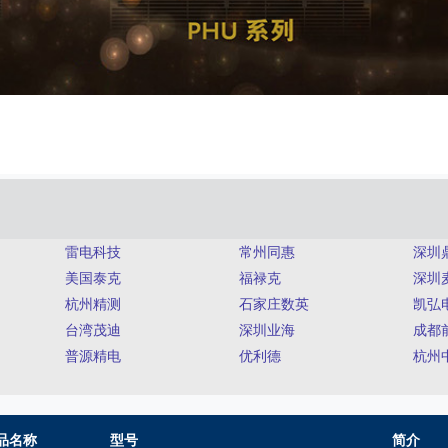
雷电科技
常州同惠
深圳
美国泰克
福禄克
深圳
杭州精测
石家庄数英
凯弘
台湾茂迪
深圳业海
成都
普源精电
优利德
杭州
品名称
型号
简介