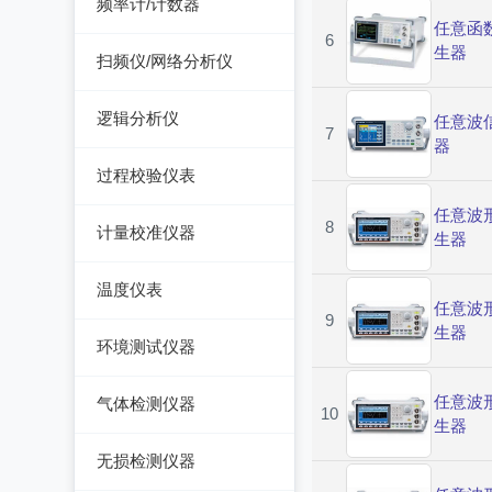
频率计/计数器
可编程交直流电源
精密电表
电能质量分析仪器
任意函
绝缘电阻测试仪
6
网络综合协议分析仪
频率计数器
交直流电源
生器
扫频仪/网络分析仪
接地电阻测试仪
接地导通电阻测试仪
频率分配放大器
数字源表
扫频仪
兆欧表
逻辑分析仪
任意波
泄漏电流测试仪
7
器
网络分析仪
相位计/相序指示仪
台式逻辑分析仪
多功能安规测试仪
过程校验仪表
电缆故障测试仪
PC逻辑分析仪
光伏安规测试仪
任意波
过程校验仪
8
计量校准仪器
生器
其它电力测量仪器
逻辑笔
电气安全分析仪
温度校验仪
计量校准仪器
温度仪表
压力检验仪
任意波
9
热像仪
生器
环境测试仪器
回路校验仪
接触式测温仪
音量计/噪音计/声级计
任意波
气体检测仪器
10
红外测温仪
生器
照度计/亮度计
气体检测仪器
无损检测仪器
接触/红外二合一测温
风速计/气压计
仪