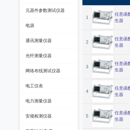
手持万用表
交流/直流电桥
元器件参数测试仪器
脉冲信号发生器
任意函
台式万用表
1
LCR电桥
生器
集成电路测试仪
噪声信号发生器
电源
电感测量仪
在线电路维修测试仪
电视信号发生器
直流电源
任意函
通讯测量仪器
2
电容测量仪
生器
图示仪
虚拟信号发生器
交流电源
无线电综合测试仪
电阻测量仪
光纤测量仪器
高频Q表
GPS信号发生器
可编程交流电源
任意函
误码仪
直流偏置源
3
光功率计
线圈/线材测试仪
生器
网络布线测试仪器
变频电源
电平表/杂音计
光万用表
高斯计
线缆认证测试仪
调压器
电工仪表
天馈线分析仪
任意函
光源
4
阻抗分析仪
线缆验证测试仪
生器
电子负载
检流计
功率计
电力测量仪器
光时域反射仪及其它
线缆鉴定测试仪
电源测试仪器
电阻箱
钳型电流表
任意函
安规检测仪器
5
网络万用表
生器
可编程直流电源
电位差计
电参数测试仪
耐压测试仪
网络故障测试仪