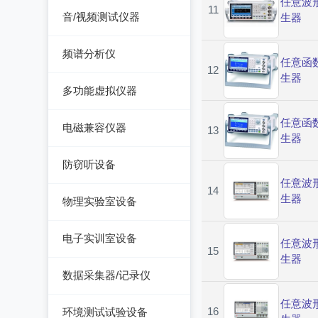
任意波
测厚仪
11
音/视频测试仪器
生器
温湿度计/水份仪
测振仪
数字电视频谱分析仪
粉尘计/粒子计数器
频谱分析仪
任意函
测距仪/测高仪
12
音/视频测试仪
生器
多功能环境测试仪
频谱分析仪
多功能虚拟仪器
转速表
失真仪
多功能虚拟仪器
任意函
机械故障诊断仪器
电磁兼容仪器
13
电声测试仪器
生器
探伤仪
电磁干扰测试仪(EMI)
防窃听设备
硬度计/粗糙度仪
任意波
电磁抗扰度测试仪
14
防窃听设备
生器
(EMS)
物理实验室设备
静电测试仪
近代物理
电子实训室设备
任意波
15
力学、机械、声学
生器
电子实训室设备
数据采集器/记录仪
电磁学
高校电力电子系统
记录仪
任意波
16
环境测试试验设备
热力学