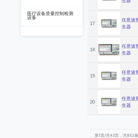
生器
数据采集器
干燥箱/培养箱
医疗设备质量控制检测
设备
任意波
淋雨试验系统
17
生器
超声设备质量检测设
耐气候试验系统试验
备
系统
任意波
呼吸机/麻醉机质量检
18
生器
冲击/碰撞试验系统
测设备
倾斜摇摆试验系统
血液透析机质量检测
任意波
设备
19
振动试验系统
生器
高频电刀质量检测设
稳态加速度系统
备
任意波
20
跌落试验系统
生器
输液泵/注射泵质量检
测设备
沙尘试验系统
除颤/经皮起搏器质量
盐雾试验系统
检测装置
第1页/共43页，共852