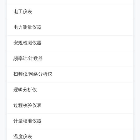
电平表/杂音计
光万用表
线缆认证测试仪
高斯计
电工仪表
调压器
天馈线分析仪
光源
线缆验证测试仪
阻抗分析仪
检流计
电子负载
电力测量仪器
功率计
光时域反射仪及其它
线缆鉴定测试仪
电阻箱
电源测试仪器
钳型电流表
安规检测仪器
网络万用表
电位差计
可编程直流电源
电参数测试仪
耐压测试仪
频率计/计数器
网络故障测试仪
精密电表
可编程交直流电源
电能质量分析仪器
绝缘电阻测试仪
频率计数器
网络综合协议分析仪
扫频仪/网络分析仪
交直流电源
接地电阻测试仪
接地导通电阻测试仪
频率分配放大器
扫频仪
数字源表
逻辑分析仪
兆欧表
泄漏电流测试仪
网络分析仪
台式逻辑分析仪
相位计/相序指示仪
过程校验仪表
多功能安规测试仪
PC逻辑分析仪
电缆故障测试仪
过程校验仪
光伏安规测试仪
计量校准仪器
逻辑笔
其它电力测量仪器
温度校验仪
电气安全分析仪
计量校准仪器
温度仪表