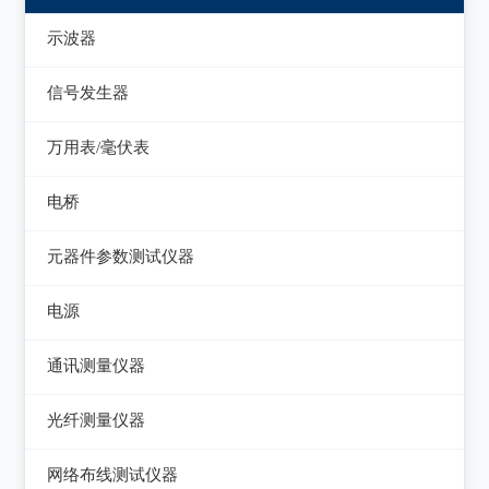
示波器
模拟示波器
信号发生器
数字示波器
函数信号发生器
万用表/毫伏表
示波表
低频信号发生器
毫伏表
电桥
虚拟示波器
高频信号发生器
手持万用表
交流/直流电桥
元器件参数测试仪器
脉冲信号发生器
台式万用表
LCR电桥
集成电路测试仪
电源
噪声信号发生器
电感测量仪
在线电路维修测试仪
直流电源
电视信号发生器
通讯测量仪器
电容测量仪
图示仪
交流电源
虚拟信号发生器
无线电综合测试仪
光纤测量仪器
电阻测量仪
高频Q表
可编程交流电源
GPS信号发生器
误码仪
光功率计
直流偏置源
网络布线测试仪器
线圈/线材测试仪
变频电源