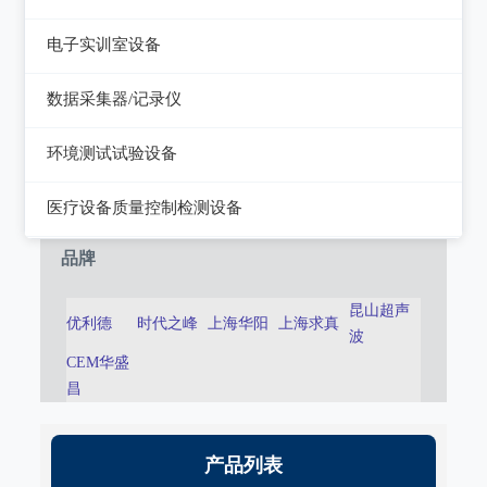
静电测试仪
近代物理
电子实训室设备
力学、机械、声学
电子实训室设备
数据采集器/记录仪
电磁学
高校电力电子系统
记录仪
环境测试试验设备
热力学
数据采集器
干燥箱/培养箱
医疗设备质量控制检测设备
淋雨试验系统
超声设备质量检测设备
品牌
耐气候试验系统试验系统
呼吸机/麻醉机质量检测设备
昆山超声
优利德
时代之峰
上海华阳
上海求真
冲击/碰撞试验系统
波
血液透析机质量检测设备
CEM华盛
倾斜摇摆试验系统
高频电刀质量检测设备
昌
振动试验系统
输液泵/注射泵质量检测设备
稳态加速度系统
产品列表
除颤/经皮起搏器质量检测装置