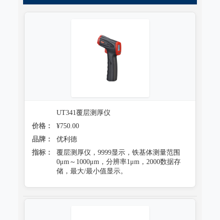
跌落试验系统
心电监护质量检测装置
沙尘试验系统
X射线机/乳腺机质量检测设备
盐雾试验系统
CR、DR机、DSA质量检测装置
多工况复合试验系统
螺旋CT质量检测装置
老化试验系统
MRI磁共振质量检测装置
浸水试验系统
UT341覆层测厚仪
直线加速器检测装置
价格：
¥750.00
防潮试验系统
准分子激光检测装置
品牌：
优利德
冻雨试验系统
指标：
覆层测厚仪，9999显示，铁基体测量范围
微波治疗设备检测系统
0μm～1000μm，分辨率1μm，2000数据存
低气压（高空）试验系统
储，最大/最小值显示。
电气安全检测装置
高/低温试验系统
其它
热冲击试验系统
射线辐射检测仪器