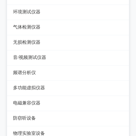
压力检验仪
热像仪
环境测试仪器
回路校验仪
接触式测温仪
音量计/噪音计/声级计
气体检测仪器
红外测温仪
照度计/亮度计
气体检测仪器
无损检测仪器
接触/红外二合一测温仪
风速计/气压计
测厚仪
音/视频测试仪器
温湿度计/水份仪
测振仪
数字电视频谱分析仪
频谱分析仪
粉尘计/粒子计数器
测距仪/测高仪
音/视频测试仪
频谱分析仪
多功能环境测试仪
多功能虚拟仪器
转速表
失真仪
多功能虚拟仪器
电磁兼容仪器
机械故障诊断仪器
电声测试仪器
电磁干扰测试仪(EMI)
探伤仪
防窃听设备
电磁抗扰度测试仪(EMS)
硬度计/粗糙度仪
防窃听设备
物理实验室设备