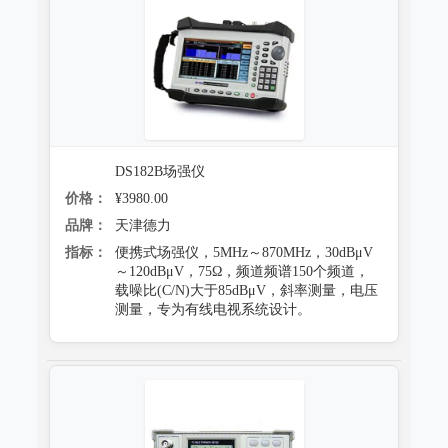
DS182B场强仪
价格：
¥3980.00
品牌：
天津德力
指标：
便携式场强仪，5MHz～870MHz，30dBμV
～120dBμV，75Ω，频道频谱150个频道，
载噪比(C/N)大于85dBμV，斜率测量，电压
测量，专为有线电视系统设计。