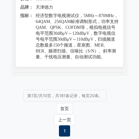
品牌：
天津德力
指标：
经济型数字电视测试仪，5MHz～870MHz，
64QAM、256QAM标准调制形式，功率支持
QAM、QPSK、COFDM等，模拟电视信号
电平范围30dBμV～120dBμV，数字电视信
号电平范围30dBμV～110dBμV，扫描频道
总数最多150个频道，星座图、MER、
BER、频谱扫描、信噪比（S/N）、斜率测
量、干线电压测量、自动测试功能。
第1页/共10页，共181条记录，每页20条。
首页
上一页
1