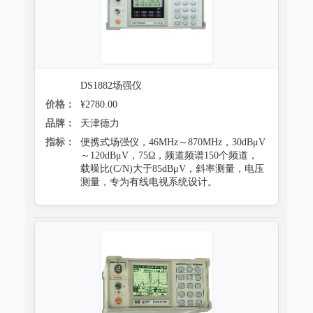
DS1882场强仪
价格：
¥2780.00
品牌：
天津德力
指标：
便携式场强仪，46MHz～870MHz，30dBμV
～120dBμV，75Ω，频道频谱150个频道，
载噪比(C/N)大于85dBμV，斜率测量，电压
测量，专为有线电视系统设计。