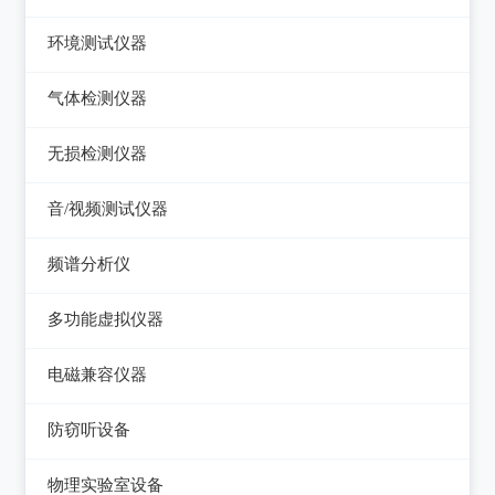
压力检验仪
热像仪
环境测试仪器
回路校验仪
接触式测温仪
音量计/噪音计/声级计
气体检测仪器
红外测温仪
照度计/亮度计
气体检测仪器
无损检测仪器
接触/红外二合一测温仪
风速计/气压计
测厚仪
音/视频测试仪器
温湿度计/水份仪
测振仪
数字电视频谱分析仪
频谱分析仪
粉尘计/粒子计数器
测距仪/测高仪
音/视频测试仪
频谱分析仪
多功能环境测试仪
多功能虚拟仪器
转速表
失真仪
多功能虚拟仪器
电磁兼容仪器
机械故障诊断仪器
电声测试仪器
电磁干扰测试仪(EMI)
探伤仪
防窃听设备
电磁抗扰度测试仪(EMS)
硬度计/粗糙度仪
防窃听设备
物理实验室设备