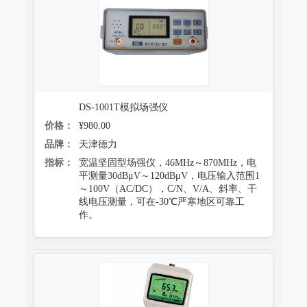
防霉试验系统
DS-1001T模拟场强仪
价格：
¥980.00
品牌：
天津德力
指标：
宽温坚固型场强仪，46MHz～870MHz，电
平测量30dBμV～120dBμV，电压输入范围1
～100V（AC/DC），C/N、V/A、斜率、干
线电压测量，可在-30℃严寒地区可靠工
作。