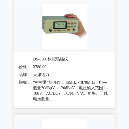
跌落试验系统
心电监护质量检测装置
沙尘试验系统
X射线机/乳腺机质量检测设备
盐雾试验系统
CR、DR机、DSA质量检测装置
多工况复合试验系统
螺旋CT质量检测装置
老化试验系统
MRI磁共振质量检测装置
DS-1001模拟场强仪
浸水试验系统
直线加速器检测装置
价格：
¥780.00
品牌：
天津德力
防潮试验系统
准分子激光检测装置
指标：
“村村通”场强仪，46MHz～870MHz，电平
冻雨试验系统
测量30dBμV～120dBμV，电压输入范围1～
微波治疗设备检测系统
100V（AC/DC），C/N、V/A、斜率、干线
电压测量。
低气压（高空）试验系统
电气安全检测装置
高/低温试验系统
其它
热冲击试验系统
射线辐射检测仪器