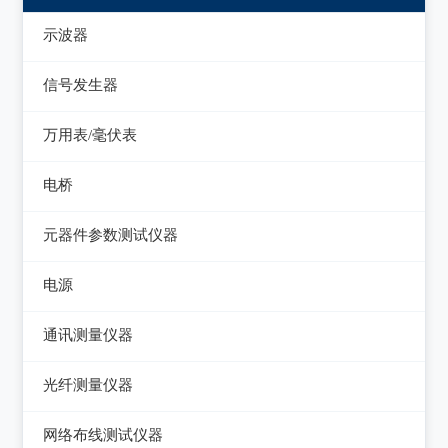
示波器
模拟示波器
信号发生器
数字示波器
函数信号发生器
万用表/毫伏表
示波表
低频信号发生器
毫伏表
电桥
虚拟示波器
高频信号发生器
手持万用表
交流/直流电桥
元器件参数测试仪器
脉冲信号发生器
台式万用表
LCR电桥
集成电路测试仪
电源
噪声信号发生器
电感测量仪
在线电路维修测试仪
直流电源
电视信号发生器
通讯测量仪器
电容测量仪
图示仪
交流电源
虚拟信号发生器
无线电综合测试仪
光纤测量仪器
电阻测量仪
高频Q表
可编程交流电源
GPS信号发生器
误码仪
光功率计
直流偏置源
网络布线测试仪器
线圈/线材测试仪
变频电源