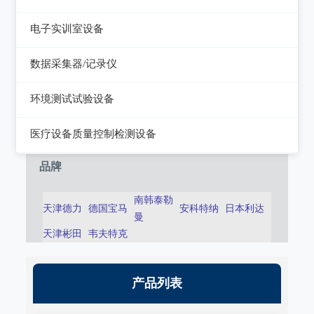
静电测试仪
近代物理
电子实训室设备
力学、机械、声学
电子实训室设备
数据采集器/记录仪
电磁学
高校电力电子系统
记录仪
环境测试试验设备
热力学
数据采集器
干燥箱/培养箱
医疗设备质量控制检测设备
淋雨试验系统
超声设备质量检测设备
品牌
耐气候试验系统试验系统
呼吸机/麻醉机质量检测设备
南韩泰勒
天津德力
德国宝马
安科特纳
日本利达
冲击/碰撞试验系统
曼
血液透析机质量检测设备
天津彬田
韦夫特克
倾斜摇摆试验系统
高频电刀质量检测设备
振动试验系统
输液泵/注射泵质量检测设备
产品列表
稳态加速度系统
除颤/经皮起搏器质量检测装置