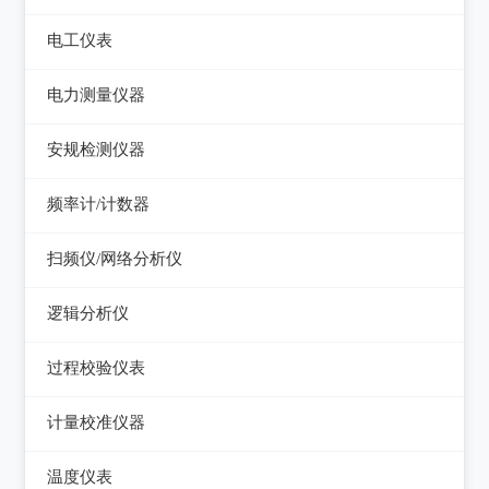
电平表/杂音计
光万用表
线缆认证测试仪
高斯计
电工仪表
调压器
天馈线分析仪
光源
线缆验证测试仪
阻抗分析仪
检流计
电子负载
电力测量仪器
功率计
光时域反射仪及其它
线缆鉴定测试仪
电阻箱
电源测试仪器
钳型电流表
安规检测仪器
网络万用表
电位差计
可编程直流电源
电参数测试仪
耐压测试仪
频率计/计数器
网络故障测试仪
精密电表
可编程交直流电源
电能质量分析仪器
绝缘电阻测试仪
频率计数器
网络综合协议分析仪
扫频仪/网络分析仪
交直流电源
接地电阻测试仪
接地导通电阻测试仪
频率分配放大器
扫频仪
数字源表
逻辑分析仪
兆欧表
泄漏电流测试仪
网络分析仪
台式逻辑分析仪
相位计/相序指示仪
过程校验仪表
多功能安规测试仪
PC逻辑分析仪
电缆故障测试仪
过程校验仪
光伏安规测试仪
计量校准仪器
逻辑笔
其它电力测量仪器
温度校验仪
电气安全分析仪
计量校准仪器
温度仪表