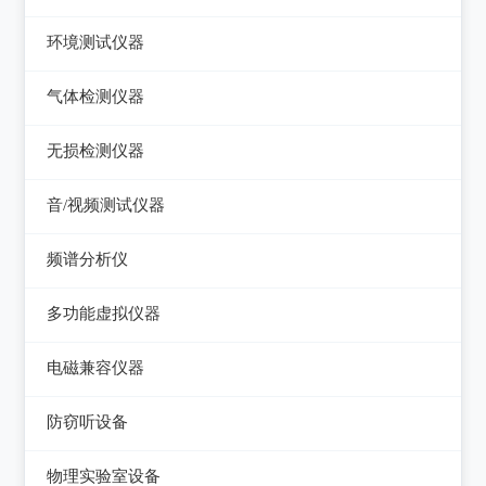
压力检验仪
热像仪
环境测试仪器
回路校验仪
接触式测温仪
音量计/噪音计/声级计
气体检测仪器
红外测温仪
照度计/亮度计
气体检测仪器
无损检测仪器
接触/红外二合一测温仪
风速计/气压计
测厚仪
音/视频测试仪器
温湿度计/水份仪
测振仪
数字电视频谱分析仪
频谱分析仪
粉尘计/粒子计数器
测距仪/测高仪
音/视频测试仪
频谱分析仪
多功能环境测试仪
多功能虚拟仪器
转速表
失真仪
多功能虚拟仪器
电磁兼容仪器
机械故障诊断仪器
电声测试仪器
电磁干扰测试仪(EMI)
探伤仪
防窃听设备
电磁抗扰度测试仪(EMS)
硬度计/粗糙度仪
防窃听设备
物理实验室设备