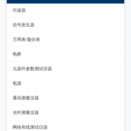
示波器
模拟示波器
信号发生器
数字示波器
函数信号发生器
万用表/毫伏表
示波表
低频信号发生器
毫伏表
电桥
虚拟示波器
高频信号发生器
手持万用表
交流/直流电桥
元器件参数测试仪器
脉冲信号发生器
台式万用表
LCR电桥
集成电路测试仪
电源
噪声信号发生器
电感测量仪
在线电路维修测试仪
直流电源
电视信号发生器
通讯测量仪器
电容测量仪
图示仪
交流电源
虚拟信号发生器
无线电综合测试仪
光纤测量仪器
电阻测量仪
高频Q表
可编程交流电源
GPS信号发生器
误码仪
光功率计
直流偏置源
网络布线测试仪器
线圈/线材测试仪
变频电源