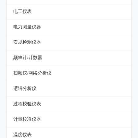
电平表/杂音计
光万用表
线缆认证测试仪
高斯计
电工仪表
调压器
天馈线分析仪
光源
线缆验证测试仪
阻抗分析仪
检流计
电子负载
电力测量仪器
功率计
光时域反射仪及其它
线缆鉴定测试仪
电阻箱
电源测试仪器
钳型电流表
安规检测仪器
网络万用表
电位差计
可编程直流电源
电参数测试仪
耐压测试仪
频率计/计数器
网络故障测试仪
精密电表
可编程交直流电源
电能质量分析仪器
绝缘电阻测试仪
频率计数器
网络综合协议分析仪
扫频仪/网络分析仪
交直流电源
接地电阻测试仪
接地导通电阻测试仪
频率分配放大器
扫频仪
数字源表
逻辑分析仪
兆欧表
泄漏电流测试仪
网络分析仪
台式逻辑分析仪
相位计/相序指示仪
过程校验仪表
多功能安规测试仪
PC逻辑分析仪
电缆故障测试仪
过程校验仪
光伏安规测试仪
计量校准仪器
逻辑笔
其它电力测量仪器
温度校验仪
电气安全分析仪
计量校准仪器
温度仪表