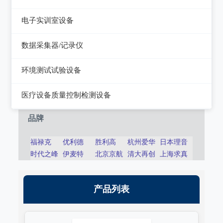
静电测试仪
近代物理
电子实训室设备
力学、机械、声学
电子实训室设备
数据采集器/记录仪
电磁学
高校电力电子系统
记录仪
环境测试试验设备
热力学
数据采集器
干燥箱/培养箱
医疗设备质量控制检测设备
淋雨试验系统
超声设备质量检测设备
品牌
耐气候试验系统试验系统
呼吸机/麻醉机质量检测设备
福禄克
优利德
胜利高
杭州爱华
日本理音
冲击/碰撞试验系统
时代之峰
伊麦特
北京京航
清大再创
上海求真
血液透析机质量检测设备
倾斜摇摆试验系统
高频电刀质量检测设备
产品列表
振动试验系统
输液泵/注射泵质量检测设备
稳态加速度系统
除颤/经皮起搏器质量检测装置