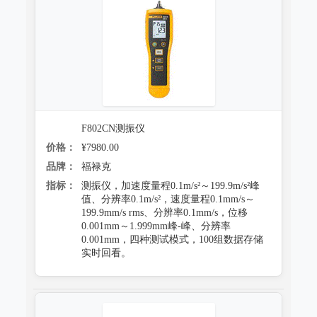
跌落试验系统
心电监护质量检测装置
沙尘试验系统
X射线机/乳腺机质量检测设备
盐雾试验系统
CR、DR机、DSA质量检测装置
多工况复合试验系统
螺旋CT质量检测装置
F802CN测振仪
老化试验系统
MRI磁共振质量检测装置
价格：
¥7980.00
浸水试验系统
直线加速器检测装置
品牌：
福禄克
指标：
测振仪，加速度量程0.1m/s²～199.9m/s²峰
防潮试验系统
准分子激光检测装置
值、分辨率0.1m/s²，速度量程0.1mm/s～
199.9mm/s rms、分辨率0.1mm/s，位移
冻雨试验系统
微波治疗设备检测系统
0.001mm～1.999mm峰-峰、分辨率
0.001mm，四种测试模式，100组数据存储
低气压（高空）试验系统
电气安全检测装置
实时回看。
高/低温试验系统
其它
热冲击试验系统
射线辐射检测仪器