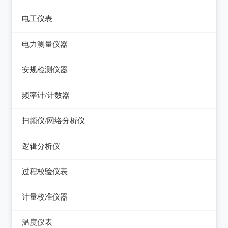
电平表/杂音计
光万用表
线缆认证测试仪
高斯计
电工仪表
调压器
天馈线分析仪
光源
线缆验证测试仪
阻抗分析仪
检流计
电子负载
电力测量仪器
功率计
光时域反射仪及其它
线缆鉴定测试仪
电阻箱
电源测试仪器
钳型电流表
安规检测仪器
网络万用表
电位差计
可编程直流电源
电参数测试仪
耐压测试仪
频率计/计数器
网络故障测试仪
精密电表
可编程交直流电源
电能质量分析仪器
绝缘电阻测试仪
频率计数器
网络综合协议分析仪
扫频仪/网络分析仪
交直流电源
接地电阻测试仪
接地导通电阻测试仪
频率分配放大器
扫频仪
数字源表
逻辑分析仪
兆欧表
泄漏电流测试仪
网络分析仪
台式逻辑分析仪
相位计/相序指示仪
过程校验仪表
多功能安规测试仪
PC逻辑分析仪
电缆故障测试仪
过程校验仪
光伏安规测试仪
计量校准仪器
逻辑笔
其它电力测量仪器
温度校验仪
电气安全分析仪
计量校准仪器
温度仪表