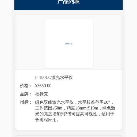
产品列表
跌落试验系统
心电监护质量检测装置
沙尘试验系统
X射线机/乳腺机质量检测设备
盐雾试验系统
CR、DR机、DSA质量检测装置
多工况复合试验系统
螺旋CT质量检测装置
老化试验系统
MRI磁共振质量检测装置
浸水试验系统
直线加速器检测装置
F-180LG激光水平仪
防潮试验系统
准分子激光检测装置
价格：
¥3650.00
冻雨试验系统
品牌：
福禄克
微波治疗设备检测系统
指标：
绿色双线激光水平仪，水平校准范围≤6°，
低气压（高空）试验系统
工作范围≤60m，精度≤3mm@10m，绿色激
电气安全检测装置
光的亮度增加到3倍可提高可视性，适用于
高/低温试验系统
长射程应用。
其它
热冲击试验系统
射线辐射检测仪器