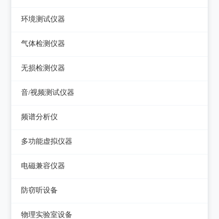
压力检验仪
热像仪
环境测试仪器
回路校验仪
接触式测温仪
音量计/噪音计/声级计
气体检测仪器
红外测温仪
照度计/亮度计
气体检测仪器
无损检测仪器
接触/红外二合一测温仪
风速计/气压计
测厚仪
音/视频测试仪器
温湿度计/水份仪
测振仪
数字电视频谱分析仪
频谱分析仪
粉尘计/粒子计数器
测距仪/测高仪
音/视频测试仪
频谱分析仪
多功能环境测试仪
多功能虚拟仪器
转速表
失真仪
多功能虚拟仪器
电磁兼容仪器
机械故障诊断仪器
电声测试仪器
电磁干扰测试仪(EMI)
探伤仪
防窃听设备
电磁抗扰度测试仪(EMS)
硬度计/粗糙度仪
防窃听设备
物理实验室设备