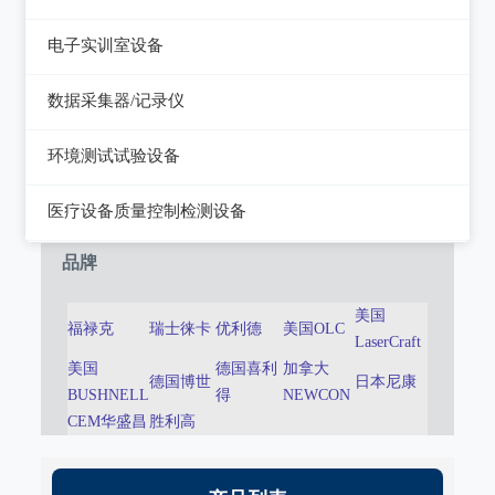
静电测试仪
近代物理
电子实训室设备
力学、机械、声学
电子实训室设备
数据采集器/记录仪
电磁学
高校电力电子系统
记录仪
环境测试试验设备
热力学
数据采集器
干燥箱/培养箱
医疗设备质量控制检测设备
淋雨试验系统
超声设备质量检测设备
品牌
耐气候试验系统试验系统
呼吸机/麻醉机质量检测设备
美国
福禄克
瑞士徕卡
优利德
美国OLC
冲击/碰撞试验系统
LaserCraft
血液透析机质量检测设备
美国
德国喜利
加拿大
倾斜摇摆试验系统
德国博世
日本尼康
高频电刀质量检测设备
BUSHNELL
得
NEWCON
CEM华盛昌
胜利高
振动试验系统
输液泵/注射泵质量检测设备
稳态加速度系统
除颤/经皮起搏器质量检测装置