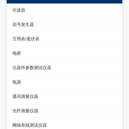
示波器
模拟示波器
信号发生器
数字示波器
函数信号发生器
万用表/毫伏表
示波表
低频信号发生器
毫伏表
电桥
虚拟示波器
高频信号发生器
手持万用表
交流/直流电桥
元器件参数测试仪器
脉冲信号发生器
台式万用表
LCR电桥
集成电路测试仪
电源
噪声信号发生器
电感测量仪
在线电路维修测试仪
直流电源
电视信号发生器
通讯测量仪器
电容测量仪
图示仪
交流电源
虚拟信号发生器
无线电综合测试仪
光纤测量仪器
电阻测量仪
高频Q表
可编程交流电源
GPS信号发生器
误码仪
光功率计
直流偏置源
网络布线测试仪器
线圈/线材测试仪
变频电源