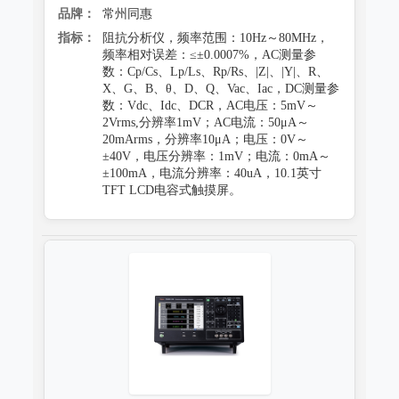
品牌：
常州同惠
指标：
阻抗分析仪，频率范围：10Hz～80MHz，
频率相对误差：≤±0.0007%，AC测量参
数：Cp/Cs、Lp/Ls、Rp/Rs、|Z|、|Y|、R、
X、G、B、θ、D、Q、Vac、Iac，DC测量参
数：Vdc、Idc、DCR，AC电压：5mV～
2Vrms,分辨率1mV；AC电流：50μA～
20mArms，分辨率10μA；电压：0V～
±40V，电压分辨率：1mV；电流：0mA～
±100mA，电流分辨率：40uA，10.1英寸
TFT LCD电容式触摸屏。