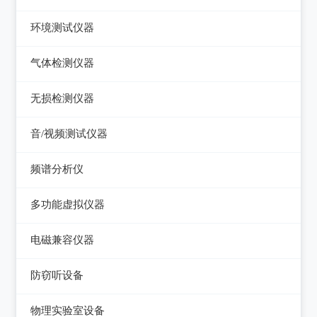
压力检验仪
热像仪
环境测试仪器
回路校验仪
接触式测温仪
音量计/噪音计/声级计
气体检测仪器
红外测温仪
照度计/亮度计
气体检测仪器
无损检测仪器
接触/红外二合一测温仪
风速计/气压计
测厚仪
音/视频测试仪器
温湿度计/水份仪
测振仪
数字电视频谱分析仪
频谱分析仪
粉尘计/粒子计数器
测距仪/测高仪
音/视频测试仪
频谱分析仪
多功能环境测试仪
多功能虚拟仪器
转速表
失真仪
多功能虚拟仪器
电磁兼容仪器
机械故障诊断仪器
电声测试仪器
电磁干扰测试仪(EMI)
探伤仪
防窃听设备
电磁抗扰度测试仪(EMS)
硬度计/粗糙度仪
防窃听设备
物理实验室设备