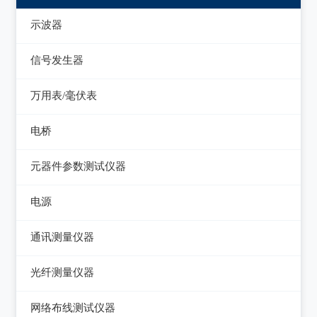
示波器
模拟示波器
信号发生器
数字示波器
函数信号发生器
万用表/毫伏表
示波表
低频信号发生器
毫伏表
电桥
虚拟示波器
高频信号发生器
手持万用表
交流/直流电桥
元器件参数测试仪器
脉冲信号发生器
台式万用表
LCR电桥
集成电路测试仪
电源
噪声信号发生器
电感测量仪
在线电路维修测试仪
直流电源
电视信号发生器
通讯测量仪器
电容测量仪
图示仪
交流电源
虚拟信号发生器
无线电综合测试仪
光纤测量仪器
电阻测量仪
高频Q表
可编程交流电源
GPS信号发生器
误码仪
光功率计
直流偏置源
网络布线测试仪器
线圈/线材测试仪
变频电源