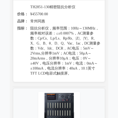
TH2851-130精密阻抗分析仪
价格：
¥455700.00
品牌：
常州同惠
指标：
阻抗分析仪，频率范围：10Hz～130MHz，
频率相对误差：≤±0.0007%，AC测量参
数：Cp/Cs、Lp/Ls、Rp/Rs、|Z|、|Y|、R、
X、G、B、θ、D、Q、Vac、Iac，DC测量参
数：Vdc、Idc、DCR，AC电压：5mV～
2Vrms,分辨率1mV；AC电流：50μA～
20mArms，分辨率10μA；电压：0V～
±40V，电压分辨率：1mV；电流：0mA～
±100mA，电流分辨率：40uA，10.1英寸
TFT LCD电容式触摸屏。