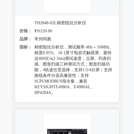
TH2848-02L精密阻抗分析仪
价格：
¥91120.00
品牌：
常州同惠
指标：
精密阻抗分析仪，测试频率:4Hz～10MHz、
精度0.05%、10.1英寸电容式触摸屏、最快
达400次/s(2.5ms)测试速度；点测、列表扫
描、图形扫描三种测试方式；图形扫描功
能，4轨迹任意选择，支持1/2/4分屏；支持
曲线条件分选高兼容性：支持
SCPI/MODBUS指令集，兼容
KEYSIGHTE4980A、E4980AL、
HP4284A。