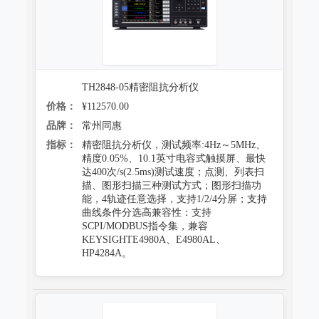
TH2848-05精密阻抗分析仪
价格：
¥112570.00
品牌：
常州同惠
指标：
精密阻抗分析仪，测试频率:4Hz～5MHz、
精度0.05%、10.1英寸电容式触摸屏、最快
达400次/s(2.5ms)测试速度；点测、列表扫
描、图形扫描三种测试方式；图形扫描功
能，4轨迹任意选择，支持1/2/4分屏；支持
曲线条件分选高兼容性：支持
SCPI/MODBUS指令集，兼容
KEYSIGHTE4980A、E4980AL、
HP4284A。