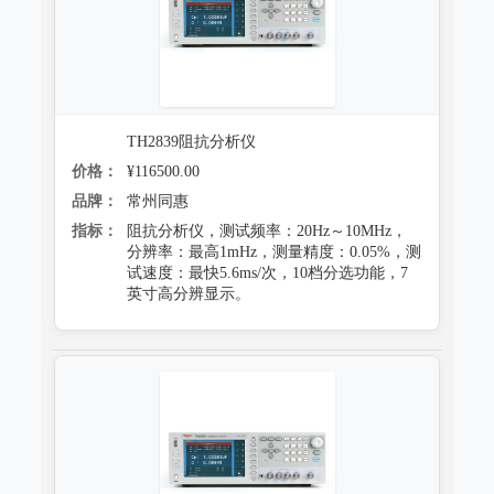
跌落试验系统
心电监护质量检测装置
沙尘试验系统
X射线机/乳腺机质量检测设备
盐雾试验系统
CR、DR机、DSA质量检测装置
TH2839阻抗分析仪
多工况复合试验系统
螺旋CT质量检测装置
价格：
¥116500.00
老化试验系统
品牌：
常州同惠
MRI磁共振质量检测装置
指标：
阻抗分析仪，测试频率：20Hz～10MHz，
浸水试验系统
分辨率：最高1mHz，测量精度：0.05%，测
直线加速器检测装置
试速度：最快5.6ms/次，10档分选功能，7
防潮试验系统
英寸高分辨显示。
准分子激光检测装置
冻雨试验系统
微波治疗设备检测系统
低气压（高空）试验系统
电气安全检测装置
高/低温试验系统
其它
热冲击试验系统
射线辐射检测仪器