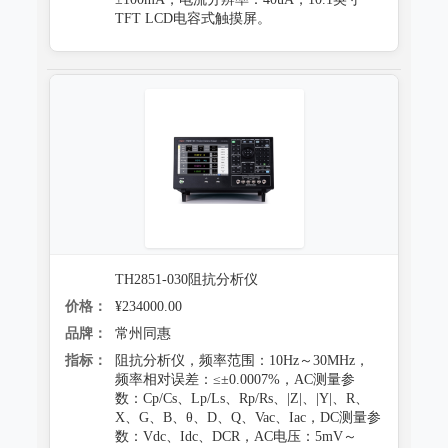
TFT LCD电容式触摸屏。
TH2851-030阻抗分析仪
价格：
¥234000.00
品牌：
常州同惠
指标：
阻抗分析仪，频率范围：10Hz～30MHz，
频率相对误差：≤±0.0007%，AC测量参
数：Cp/Cs、Lp/Ls、Rp/Rs、|Z|、|Y|、R、
X、G、B、θ、D、Q、Vac、Iac，DC测量参
数：Vdc、Idc、DCR，AC电压：5mV～