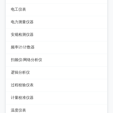
电平表/杂音计
光万用表
线缆认证测试仪
高斯计
电工仪表
调压器
天馈线分析仪
光源
线缆验证测试仪
阻抗分析仪
检流计
电子负载
电力测量仪器
功率计
光时域反射仪及其它
线缆鉴定测试仪
电阻箱
电源测试仪器
钳型电流表
安规检测仪器
网络万用表
电位差计
可编程直流电源
电参数测试仪
耐压测试仪
频率计/计数器
网络故障测试仪
精密电表
可编程交直流电源
电能质量分析仪器
绝缘电阻测试仪
频率计数器
网络综合协议分析仪
扫频仪/网络分析仪
交直流电源
接地电阻测试仪
接地导通电阻测试仪
频率分配放大器
扫频仪
数字源表
逻辑分析仪
兆欧表
泄漏电流测试仪
网络分析仪
台式逻辑分析仪
相位计/相序指示仪
过程校验仪表
多功能安规测试仪
PC逻辑分析仪
电缆故障测试仪
过程校验仪
光伏安规测试仪
计量校准仪器
逻辑笔
其它电力测量仪器
温度校验仪
电气安全分析仪
计量校准仪器
温度仪表