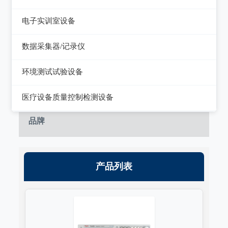
静电测试仪
近代物理
电子实训室设备
力学、机械、声学
电子实训室设备
数据采集器/记录仪
电磁学
高校电力电子系统
记录仪
环境测试试验设备
热力学
数据采集器
干燥箱/培养箱
医疗设备质量控制检测设备
淋雨试验系统
超声设备质量检测设备
品牌
耐气候试验系统试验系统
呼吸机/麻醉机质量检测设备
冲击/碰撞试验系统
血液透析机质量检测设备
产品列表
倾斜摇摆试验系统
高频电刀质量检测设备
振动试验系统
输液泵/注射泵质量检测设备
稳态加速度系统
除颤/经皮起搏器质量检测装置