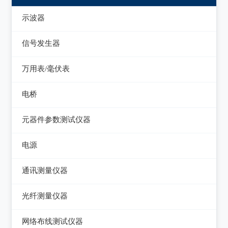
示波器
模拟示波器
信号发生器
数字示波器
函数信号发生器
万用表/毫伏表
示波表
低频信号发生器
毫伏表
电桥
虚拟示波器
高频信号发生器
手持万用表
交流/直流电桥
元器件参数测试仪器
脉冲信号发生器
台式万用表
LCR电桥
集成电路测试仪
电源
噪声信号发生器
电感测量仪
在线电路维修测试仪
直流电源
电视信号发生器
通讯测量仪器
电容测量仪
图示仪
交流电源
虚拟信号发生器
无线电综合测试仪
光纤测量仪器
电阻测量仪
高频Q表
可编程交流电源
GPS信号发生器
误码仪
光功率计
直流偏置源
网络布线测试仪器
线圈/线材测试仪
变频电源