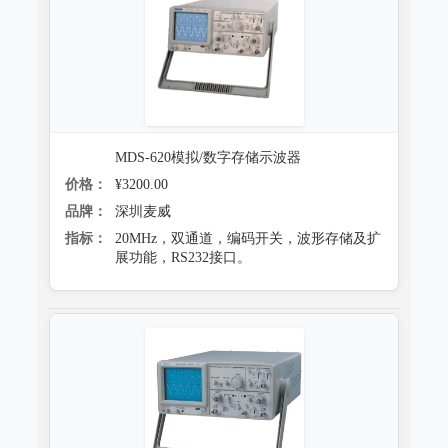
跌落试验系统
心电监护质量检测装置
沙尘试验系统
X射线机/乳腺机质量检测设备
盐雾试验系统
CR、DR机、DSA质量检测装置
多工况复合试验系统
螺旋CT质量检测装置
MDS-620模拟/数字存储示波器
老化试验系统
价格：
¥3200.00
MRI磁共振质量检测装置
品牌：
深圳麦威
浸水试验系统
直线加速器检测装置
指标：
20MHz，双通道，编码开关，波形存储及扩
展功能，RS232接口。
防潮试验系统
准分子激光检测装置
冻雨试验系统
微波治疗设备检测系统
低气压（高空）试验系统
电气安全检测装置
高/低温试验系统
其它
热冲击试验系统
射线辐射检测仪器