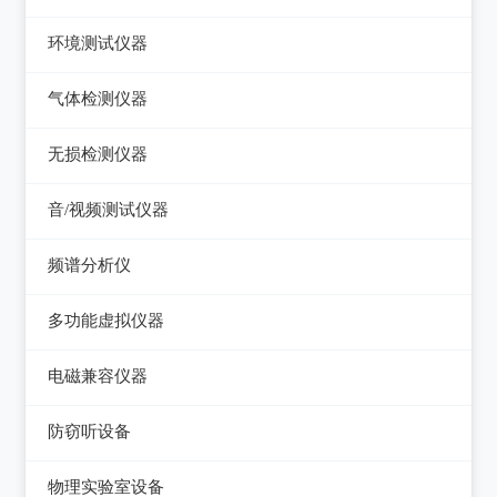
压力检验仪
热像仪
环境测试仪器
回路校验仪
接触式测温仪
音量计/噪音计/声级计
气体检测仪器
红外测温仪
照度计/亮度计
气体检测仪器
无损检测仪器
接触/红外二合一测温仪
风速计/气压计
测厚仪
音/视频测试仪器
温湿度计/水份仪
测振仪
数字电视频谱分析仪
频谱分析仪
粉尘计/粒子计数器
测距仪/测高仪
音/视频测试仪
频谱分析仪
多功能环境测试仪
多功能虚拟仪器
转速表
失真仪
多功能虚拟仪器
电磁兼容仪器
机械故障诊断仪器
电声测试仪器
电磁干扰测试仪(EMI)
探伤仪
防窃听设备
电磁抗扰度测试仪(EMS)
硬度计/粗糙度仪
防窃听设备
物理实验室设备