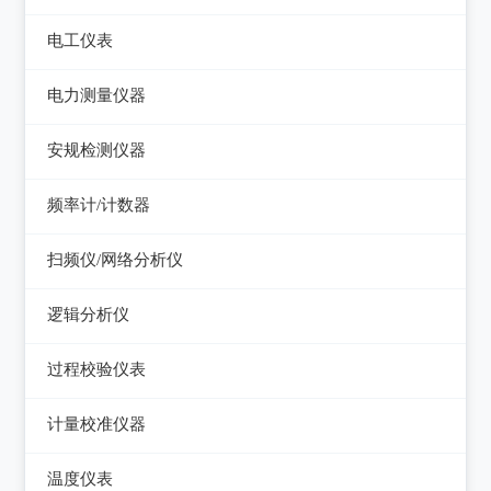
电平表/杂音计
光万用表
线缆认证测试仪
高斯计
电工仪表
调压器
天馈线分析仪
光源
线缆验证测试仪
阻抗分析仪
检流计
电子负载
电力测量仪器
功率计
光时域反射仪及其它
线缆鉴定测试仪
电阻箱
电源测试仪器
钳型电流表
安规检测仪器
网络万用表
电位差计
可编程直流电源
电参数测试仪
耐压测试仪
频率计/计数器
网络故障测试仪
精密电表
可编程交直流电源
电能质量分析仪器
绝缘电阻测试仪
频率计数器
网络综合协议分析仪
扫频仪/网络分析仪
交直流电源
接地电阻测试仪
接地导通电阻测试仪
频率分配放大器
扫频仪
数字源表
逻辑分析仪
兆欧表
泄漏电流测试仪
网络分析仪
台式逻辑分析仪
相位计/相序指示仪
过程校验仪表
多功能安规测试仪
PC逻辑分析仪
电缆故障测试仪
过程校验仪
光伏安规测试仪
计量校准仪器
逻辑笔
其它电力测量仪器
温度校验仪
电气安全分析仪
计量校准仪器
温度仪表