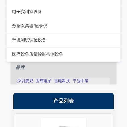
静电测试仪
近代物理
电子实训室设备
力学、机械、声学
电子实训室设备
数据采集器/记录仪
电磁学
高校电力电子系统
记录仪
环境测试试验设备
热力学
数据采集器
干燥箱/培养箱
医疗设备质量控制检测设备
淋雨试验系统
超声设备质量检测设备
品牌
耐气候试验系统试验系统
呼吸机/麻醉机质量检测设备
深圳麦威
固纬电子
雷电科技
宁波中策
冲击/碰撞试验系统
血液透析机质量检测设备
倾斜摇摆试验系统
高频电刀质量检测设备
产品列表
振动试验系统
输液泵/注射泵质量检测设备
稳态加速度系统
除颤/经皮起搏器质量检测装置