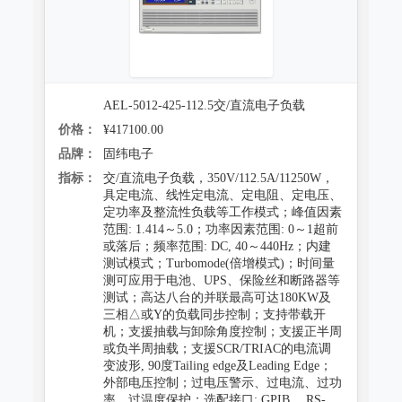
AEL-5012-425-112.5交/直流电子负载
价格：
¥417100.00
品牌：
固纬电子
指标：
交/直流电子负载，350V/112.5A/11250W，
具定电流、线性定电流、定电阻、定电压、
定功率及整流性负载等工作模式；峰值因素
范围: 1.414～5.0；功率因素范围: 0～1超前
或落后；频率范围: DC, 40～440Hz；内建
测试模式；Turbomode(倍增模式)；时间量
测可应用于电池、UPS、保险丝和断路器等
测试；高达八台的并联最高可达180KW及
三相△或Y的负载同步控制；支持带载开
机；支援抽载与卸除角度控制；支援正半周
或负半周抽载；支援SCR/TRIAC的电流调
变波形, 90度Tailing edge及Leading Edge；
外部电压控制；过电压警示、过电流、过功
率、过温度保护；选配接口: GPIB、 RS-