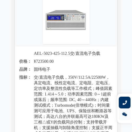
AEL-5023-425-112.5交/直流电子负载
价格：
¥723500.00
品牌：
固纬电子
指标：
交/直流电子负载，350V/112.5A/22500W，
具定电流、线性定电流、定电阻、定电压、
定功率及整流性负载等工作模式；峰值因素
范围: 1.414～5.0；功率因素范围: 0～1超前
或落后；频率范围: DC, 40～440Hz；内建
测试模式；Turbomode(倍增模式)；时间量
测可应用于电池、UPS、保险丝和断路器等
测试；高达八台的并联最高可达180KW及
三相△或Y的负载同步控制；支持带载开
机；支援抽载与卸除角度控制；支援正半周