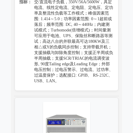
指标：
交/直流电子负载，350V/56A/5600W，具定
电流、线性定电流、定电阻、定电压、定功
率及整流性负载等工作模式；峰值因素范
围: 1.414～5.0；功率因素范围: 0～1超前或
落后；频率范围: DC, 40～440Hz；内建测
试模式；Turbomode(倍增模式)；时间量测
可应用于电池、UPS、保险丝和断路器等测
试；高达八台的并联最高可达180KW及三
相△或Y的负载同步控制；支持带载开机；
支援抽载与卸除角度控制；支援正半周或负
半周抽载；支援SCR/TRIAC的电流调变波
形, 90度Tailing edge及Leading Edge；外部
电压控制；过电压警示、过电流、过功率、
过温度保护；选配接口: GPIB、 RS-232C、
USB、LAN。