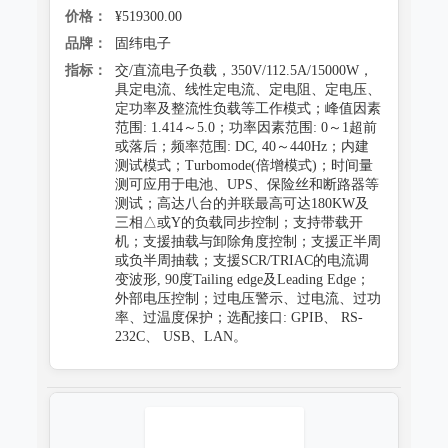
价格：
¥519300.00
品牌：
固纬电子
指标：
交/直流电子负载，350V/112.5A/15000W，
具定电流、线性定电流、定电阻、定电压、
定功率及整流性负载等工作模式；峰值因素
范围: 1.414～5.0；功率因素范围: 0～1超前
或落后；频率范围: DC, 40～440Hz；内建
测试模式；Turbomode(倍增模式)；时间量
测可应用于电池、UPS、保险丝和断路器等
测试；高达八台的并联最高可达180KW及
三相△或Y的负载同步控制；支持带载开
机；支援抽载与卸除角度控制；支援正半周
或负半周抽载；支援SCR/TRIAC的电流调
变波形, 90度Tailing edge及Leading Edge；
外部电压控制；过电压警示、过电流、过功
率、过温度保护；选配接口: GPIB、 RS-
232C、 USB、LAN。