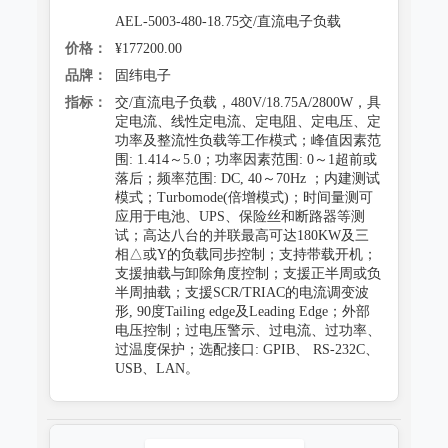
AEL-5003-480-18.75交/直流电子负载
价格：
¥177200.00
品牌：
固纬电子
指标：
交/直流电子负载，480V/18.75A/2800W，具
定电流、线性定电流、定电阻、定电压、定
功率及整流性负载等工作模式；峰值因素范
围: 1.414～5.0；功率因素范围: 0～1超前或
落后；频率范围: DC, 40～70Hz ；内建测试
模式；Turbomode(倍增模式)；时间量测可
应用于电池、UPS、保险丝和断路器等测
试；高达八台的并联最高可达180KW及三
相△或Y的负载同步控制；支持带载开机；
支援抽载与卸除角度控制；支援正半周或负
半周抽载；支援SCR/TRIAC的电流调变波
形, 90度Tailing edge及Leading Edge；外部
电压控制；过电压警示、过电流、过功率、
过温度保护；选配接口: GPIB、 RS-232C、
USB、LAN。