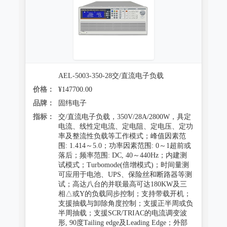
AEL-5003-350-28交/直流电子负载
价格：
¥147700.00
品牌：
固纬电子
指标：
交/直流电子负载，350V/28A/2800W，具定
电流、线性定电流、定电阻、定电压、定功
率及整流性负载等工作模式；峰值因素范
围: 1.414～5.0；功率因素范围: 0～1超前或
落后；频率范围: DC, 40～440Hz；内建测
试模式；Turbomode(倍增模式)；时间量测
可应用于电池、UPS、保险丝和断路器等测
试；高达八台的并联最高可达180KW及三
相△或Y的负载同步控制；支持带载开机；
支援抽载与卸除角度控制；支援正半周或负
半周抽载；支援SCR/TRIAC的电流调变波
形, 90度Tailing edge及Leading Edge；外部