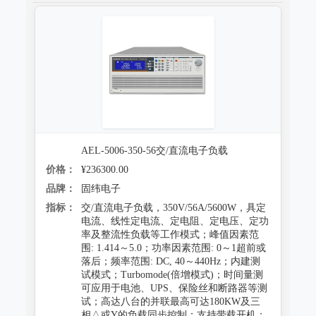
AEL-5006-350-56交/直流电子负载
价格：
¥236300.00
品牌：
固纬电子
指标：
交/直流电子负载，350V/56A/5600W，具定
电流、线性定电流、定电阻、定电压、定功
率及整流性负载等工作模式；峰值因素范
围: 1.414～5.0；功率因素范围: 0～1超前或
落后；频率范围: DC, 40～440Hz；内建测
试模式；Turbomode(倍增模式)；时间量测
可应用于电池、UPS、保险丝和断路器等测
试；高达八台的并联最高可达180KW及三
相△或Y的负载同步控制；支持带载开机；