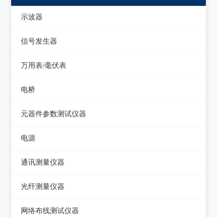
示波器
模拟示波器
信号发生器
数字示波器
函数信号发生器
万用表/毫伏表
示波表
低频信号发生器
毫伏表
电桥
虚拟示波器
高频信号发生器
手持万用表
交流/直流电桥
元器件参数测试仪器
脉冲信号发生器
台式万用表
LCR电桥
集成电路测试仪
电源
噪声信号发生器
电感测量仪
在线电路维修测试仪
直流电源
电视信号发生器
通讯测量仪器
电容测量仪
图示仪
交流电源
虚拟信号发生器
无线电综合测试仪
光纤测量仪器
电阻测量仪
高频Q表
可编程交流电源
GPS信号发生器
误码仪
光功率计
直流偏置源
网络布线测试仪器
线圈/线材测试仪
变频电源