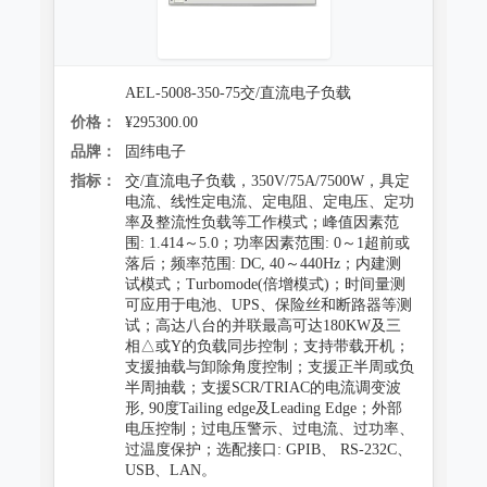
AEL-5008-350-75交/直流电子负载
价格：
¥295300.00
品牌：
固纬电子
指标：
交/直流电子负载，350V/75A/7500W，具定
电流、线性定电流、定电阻、定电压、定功
率及整流性负载等工作模式；峰值因素范
围: 1.414～5.0；功率因素范围: 0～1超前或
落后；频率范围: DC, 40～440Hz；内建测
试模式；Turbomode(倍增模式)；时间量测
可应用于电池、UPS、保险丝和断路器等测
试；高达八台的并联最高可达180KW及三
相△或Y的负载同步控制；支持带载开机；
支援抽载与卸除角度控制；支援正半周或负
半周抽载；支援SCR/TRIAC的电流调变波
形, 90度Tailing edge及Leading Edge；外部
电压控制；过电压警示、过电流、过功率、
过温度保护；选配接口: GPIB、 RS-232C、
USB、LAN。