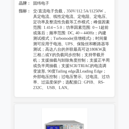
品牌：
固纬电子
指标：
交/直流电子负载，350V/112.5A/11250W，
具定电流、线性定电流、定电阻、定电压、
定功率及整流性负载等工作模式；峰值因素
范围: 1.414～5.0；功率因素范围: 0～1超前
或落后；频率范围: DC, 40～440Hz；内建
测试模式；Turbomode(倍增模式)；时间量
测可应用于电池、UPS、保险丝和断路器等
测试；高达八台的并联最高可达180KW及
三相△或Y的负载同步控制；支持带载开
机；支援抽载与卸除角度控制；支援正半周
或负半周抽载；支援SCR/TRIAC的电流调
变波形, 90度Tailing edge及Leading Edge；
外部电压控制；过电压警示、过电流、过功
率、过温度保护；选配接口: GPIB、 RS-
232C、 USB、LAN。