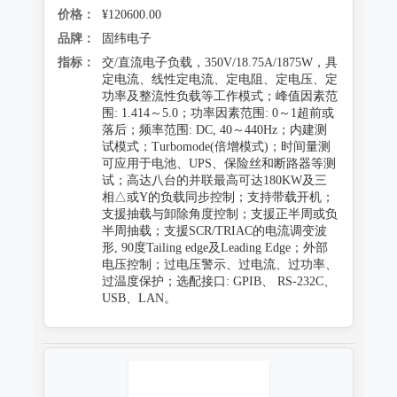
价格：
¥120600.00
品牌：
固纬电子
指标：
交/直流电子负载，350V/18.75A/1875W，具
定电流、线性定电流、定电阻、定电压、定
功率及整流性负载等工作模式；峰值因素范
围: 1.414～5.0；功率因素范围: 0～1超前或
落后；频率范围: DC, 40～440Hz；内建测
试模式；Turbomode(倍增模式)；时间量测
可应用于电池、UPS、保险丝和断路器等测
试；高达八台的并联最高可达180KW及三
相△或Y的负载同步控制；支持带载开机；
支援抽载与卸除角度控制；支援正半周或负
半周抽载；支援SCR/TRIAC的电流调变波
形, 90度Tailing edge及Leading Edge；外部
电压控制；过电压警示、过电流、过功率、
过温度保护；选配接口: GPIB、 RS-232C、
USB、LAN。