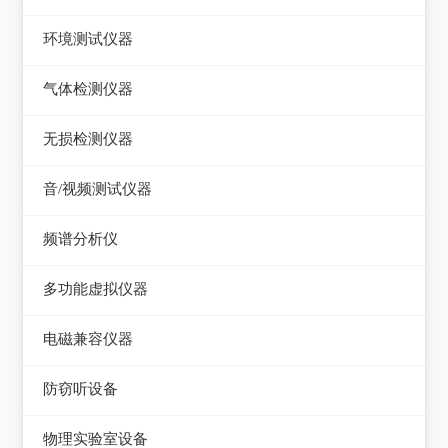
压力检验仪
热像仪
环境测试仪器
回路校验仪
接触式测温仪
音量计/噪音计/声级计
气体检测仪器
红外测温仪
照度计/亮度计
气体检测仪器
无损检测仪器
接触/红外二合一测温仪
风速计/气压计
测厚仪
音/视频测试仪器
温湿度计/水份仪
测振仪
数字电视频谱分析仪
频谱分析仪
粉尘计/粒子计数器
测距仪/测高仪
音/视频测试仪
频谱分析仪
多功能环境测试仪
多功能虚拟仪器
转速表
失真仪
多功能虚拟仪器
电磁兼容仪器
机械故障诊断仪器
电声测试仪器
电磁干扰测试仪(EMI)
探伤仪
防窃听设备
电磁抗扰度测试仪(EMS)
硬度计/粗糙度仪
防窃听设备
物理实验室设备