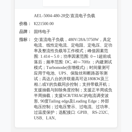
AEL-5004-480-28交/直流电子负载
价格：
¥221500.00
品牌：
固纬电子
指标：
交/直流电子负载，480V/28A/3750W，具定
电流、线性定电流、定电阻、定电压、定功
率及整流性负载等工作模式；峰值因素范
围: 1.414～5.0；功率因素范围: 0～1超前或
落后；频率范围: DC, 40～70Hz ；内建测试
模式；Turbomode(倍增模式)；时间量测可
应用于电池、UPS、保险丝和断路器等测
试；高达八台的并联最高可达180KW及三
相△或Y的负载同步控制；支持带载开机；
支援抽载与卸除角度控制；支援正半周或负
半周抽载；支援SCR/TRIAC的电流调变波
形, 90度Tailing edge及Leading Edge；外部
电压控制；过电压警示、过电流、过功率、
过温度保护；选配接口: GPIB、 RS-232C、
USB、LAN。