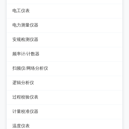
电平表/杂音计
光万用表
线缆认证测试仪
高斯计
电工仪表
调压器
天馈线分析仪
光源
线缆验证测试仪
阻抗分析仪
检流计
电子负载
电力测量仪器
功率计
光时域反射仪及其它
线缆鉴定测试仪
电阻箱
电源测试仪器
钳型电流表
安规检测仪器
网络万用表
电位差计
可编程直流电源
电参数测试仪
耐压测试仪
频率计/计数器
网络故障测试仪
精密电表
可编程交直流电源
电能质量分析仪器
绝缘电阻测试仪
频率计数器
网络综合协议分析仪
扫频仪/网络分析仪
交直流电源
接地电阻测试仪
接地导通电阻测试仪
频率分配放大器
扫频仪
数字源表
逻辑分析仪
兆欧表
泄漏电流测试仪
网络分析仪
台式逻辑分析仪
相位计/相序指示仪
过程校验仪表
多功能安规测试仪
PC逻辑分析仪
电缆故障测试仪
过程校验仪
光伏安规测试仪
计量校准仪器
逻辑笔
其它电力测量仪器
温度校验仪
电气安全分析仪
计量校准仪器
温度仪表