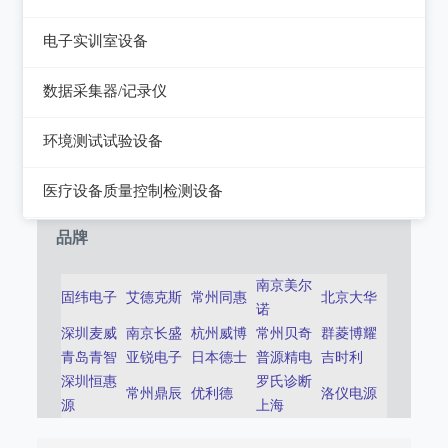
静电测试仪
近代物理
电子实训室设备
力学、机械、声学
电子实训室设备
数据采集器/记录仪
电磁学
高校电力电子系统
记录仪
环境测试试验设备
热力学
数据采集器
干燥箱/培养箱
医疗设备质量控制检测设备
淋雨试验系统
超声设备质量检测设备
品牌
耐气候试验系统试验系统
呼吸机/麻醉机质量检测设备
南京美尔
固纬电子
艾德克斯
常州同惠
北京大华
冲击/碰撞试验系统
诺
血液透析机质量检测设备
深圳麦威
南京长盛
杭州威博
常州贝奇
群菱博耀
倾斜摇摆试验系统
高频电刀质量检测设备
青岛青智
亚锐电子
日本德士
普源精电
吉时利
深圳恒惠
罗氏诊断
振动试验系统
输液泵/注射泵质量检测设备
常州鼎辰
优利德
洛仪电源
源
上海
稳态加速度系统
除颤/经皮起搏器质量检测装置