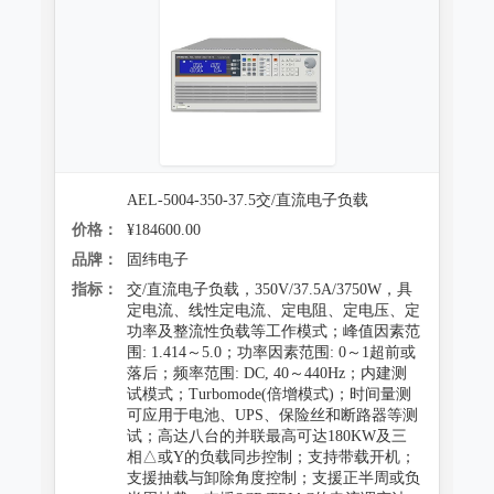
AEL-5004-350-37.5交/直流电子负载
价格：
¥184600.00
品牌：
固纬电子
指标：
交/直流电子负载，350V/37.5A/3750W，具
定电流、线性定电流、定电阻、定电压、定
功率及整流性负载等工作模式；峰值因素范
围: 1.414～5.0；功率因素范围: 0～1超前或
落后；频率范围: DC, 40～440Hz；内建测
试模式；Turbomode(倍增模式)；时间量测
可应用于电池、UPS、保险丝和断路器等测
试；高达八台的并联最高可达180KW及三
相△或Y的负载同步控制；支持带载开机；
支援抽载与卸除角度控制；支援正半周或负