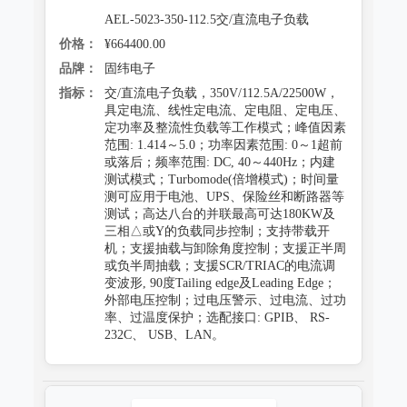
AEL-5023-350-112.5交/直流电子负载
价格：
¥664400.00
品牌：
固纬电子
指标：
交/直流电子负载，350V/112.5A/22500W，
具定电流、线性定电流、定电阻、定电压、
定功率及整流性负载等工作模式；峰值因素
范围: 1.414～5.0；功率因素范围: 0～1超前
或落后；频率范围: DC, 40～440Hz；内建
测试模式；Turbomode(倍增模式)；时间量
测可应用于电池、UPS、保险丝和断路器等
测试；高达八台的并联最高可达180KW及
三相△或Y的负载同步控制；支持带载开
机；支援抽载与卸除角度控制；支援正半周
或负半周抽载；支援SCR/TRIAC的电流调
变波形, 90度Tailing edge及Leading Edge；
外部电压控制；过电压警示、过电流、过功
率、过温度保护；选配接口: GPIB、 RS-
232C、 USB、LAN。