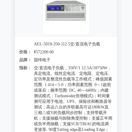
AEL-5019-350-112.5交/直流电子负载
价格：
¥572200.00
品牌：
固纬电子
指标：
交/直流电子负载，350V/1 12.5A/18750W，
具定电流、线性定电流、定电阻、定电压、
定功率及整流性负载等工作模式；峰值因素
范围: 1.414～5.0；功率因素范围: 0～1超前
或落后；频率范围: DC, 40～440Hz；内建
测试模式；Turbomode(倍增模式)；时间量
测可应用于电池、UPS、保险丝和断路器等
测试；高达八台的并联最高可达180KW及
三相△或Y的负载同步控制；支持带载开
机；支援抽载与卸除角度控制；支援正半周
或负半周抽载；支援SCR/TRIAC的电流调
变波形, 90度Tailing edge及Leading Edge；