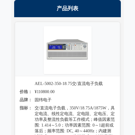
跌落试验系统
产品列表
心电监护质量检测装置
沙尘试验系统
X射线机/乳腺机质量检测设备
盐雾试验系统
CR、DR机、DSA质量检测装置
多工况复合试验系统
螺旋CT质量检测装置
老化试验系统
MRI磁共振质量检测装置
浸水试验系统
直线加速器检测装置
防潮试验系统
准分子激光检测装置
AEL-5002-350-18.75交/直流电子负载
价格：
¥110800.00
冻雨试验系统
微波治疗设备检测系统
品牌：
固纬电子
低气压（高空）试验系统
电气安全检测装置
指标：
交/直流电子负载，350V/18.75A/1875W，具
定电流、线性定电流、定电阻、定电压、定
高/低温试验系统
其它
功率及整流性负载等工作模式；峰值因素范
围: 1.414～5.0；功率因素范围: 0～1超前或
热冲击试验系统
落后；频率范围: DC, 40～440Hz；内建测
射线辐射检测仪器