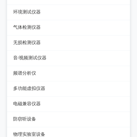
压力检验仪
热像仪
环境测试仪器
回路校验仪
接触式测温仪
音量计/噪音计/声级计
气体检测仪器
红外测温仪
照度计/亮度计
气体检测仪器
无损检测仪器
接触/红外二合一测温仪
风速计/气压计
测厚仪
音/视频测试仪器
温湿度计/水份仪
测振仪
数字电视频谱分析仪
频谱分析仪
粉尘计/粒子计数器
测距仪/测高仪
音/视频测试仪
频谱分析仪
多功能环境测试仪
多功能虚拟仪器
转速表
失真仪
多功能虚拟仪器
电磁兼容仪器
机械故障诊断仪器
电声测试仪器
电磁干扰测试仪(EMI)
探伤仪
防窃听设备
电磁抗扰度测试仪(EMS)
硬度计/粗糙度仪
防窃听设备
物理实验室设备