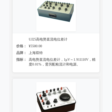
跌落试验系统
心电监护质量检测装置
沙尘试验系统
X射线机/乳腺机质量检测设备
盐雾试验系统
CR、DR机、DSA质量检测装置
多工况复合试验系统
螺旋CT质量检测装置
UJ25高电势直流电位差计
老化试验系统
价格：
¥5500.00
MRI磁共振质量检测装置
品牌：
上海双特
浸水试验系统
直线加速器检测装置
指标：
高电势直流电位差计，1μV～1.911110V，精
度0.01%，需另配检流计和电源。
防潮试验系统
准分子激光检测装置
冻雨试验系统
微波治疗设备检测系统
低气压（高空）试验系统
电气安全检测装置
高/低温试验系统
其它
热冲击试验系统
射线辐射检测仪器