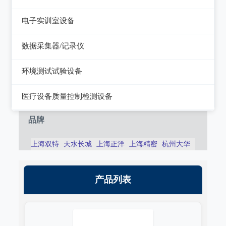
静电测试仪
近代物理
电子实训室设备
力学、机械、声学
电子实训室设备
数据采集器/记录仪
电磁学
高校电力电子系统
记录仪
环境测试试验设备
热力学
数据采集器
干燥箱/培养箱
医疗设备质量控制检测设备
淋雨试验系统
超声设备质量检测设备
品牌
耐气候试验系统试验系统
呼吸机/麻醉机质量检测设备
上海双特
天水长城
上海正洋
上海精密
杭州大华
冲击/碰撞试验系统
血液透析机质量检测设备
倾斜摇摆试验系统
高频电刀质量检测设备
产品列表
振动试验系统
输液泵/注射泵质量检测设备
稳态加速度系统
除颤/经皮起搏器质量检测装置