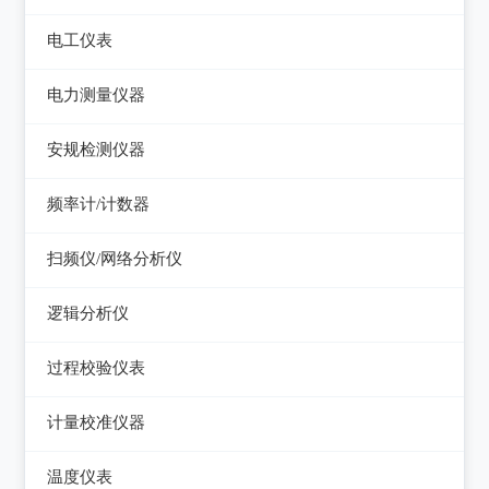
电平表/杂音计
光万用表
线缆认证测试仪
高斯计
电工仪表
调压器
天馈线分析仪
光源
线缆验证测试仪
阻抗分析仪
检流计
电子负载
电力测量仪器
功率计
光时域反射仪及其它
线缆鉴定测试仪
电阻箱
电源测试仪器
钳型电流表
安规检测仪器
网络万用表
电位差计
可编程直流电源
电参数测试仪
耐压测试仪
频率计/计数器
网络故障测试仪
精密电表
可编程交直流电源
电能质量分析仪器
绝缘电阻测试仪
频率计数器
网络综合协议分析仪
扫频仪/网络分析仪
交直流电源
接地电阻测试仪
接地导通电阻测试仪
频率分配放大器
扫频仪
数字源表
逻辑分析仪
兆欧表
泄漏电流测试仪
网络分析仪
台式逻辑分析仪
相位计/相序指示仪
过程校验仪表
多功能安规测试仪
PC逻辑分析仪
电缆故障测试仪
过程校验仪
光伏安规测试仪
计量校准仪器
逻辑笔
其它电力测量仪器
温度校验仪
电气安全分析仪
计量校准仪器
温度仪表