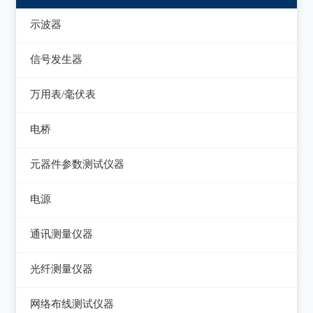
示波器
模拟示波器
信号发生器
数字示波器
函数信号发生器
万用表/毫伏表
示波表
低频信号发生器
毫伏表
电桥
虚拟示波器
高频信号发生器
手持万用表
交流/直流电桥
元器件参数测试仪器
脉冲信号发生器
台式万用表
LCR电桥
集成电路测试仪
电源
噪声信号发生器
电感测量仪
在线电路维修测试仪
直流电源
电视信号发生器
通讯测量仪器
电容测量仪
图示仪
交流电源
虚拟信号发生器
无线电综合测试仪
光纤测量仪器
电阻测量仪
高频Q表
可编程交流电源
GPS信号发生器
误码仪
光功率计
直流偏置源
网络布线测试仪器
线圈/线材测试仪
变频电源