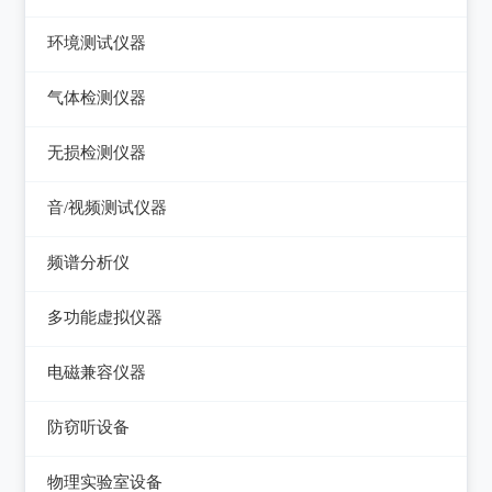
压力检验仪
热像仪
环境测试仪器
回路校验仪
接触式测温仪
音量计/噪音计/声级计
气体检测仪器
红外测温仪
照度计/亮度计
气体检测仪器
无损检测仪器
接触/红外二合一测温仪
风速计/气压计
测厚仪
音/视频测试仪器
温湿度计/水份仪
测振仪
数字电视频谱分析仪
频谱分析仪
粉尘计/粒子计数器
测距仪/测高仪
音/视频测试仪
频谱分析仪
多功能环境测试仪
多功能虚拟仪器
转速表
失真仪
多功能虚拟仪器
电磁兼容仪器
机械故障诊断仪器
电声测试仪器
电磁干扰测试仪(EMI)
探伤仪
防窃听设备
电磁抗扰度测试仪(EMS)
硬度计/粗糙度仪
防窃听设备
物理实验室设备