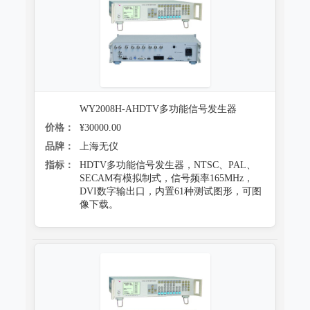
跌落试验系统
心电监护质量检测装置
沙尘试验系统
X射线机/乳腺机质量检测设备
盐雾试验系统
CR、DR机、DSA质量检测装置
多工况复合试验系统
螺旋CT质量检测装置
WY2008H-AHDTV多功能信号发生器
老化试验系统
价格：
¥30000.00
MRI磁共振质量检测装置
品牌：
上海无仪
浸水试验系统
直线加速器检测装置
指标：
HDTV多功能信号发生器，NTSC、PAL、
SECAM有模拟制式，信号频率165MHz，
防潮试验系统
准分子激光检测装置
DVI数字输出口，内置61种测试图形，可图
像下载。
冻雨试验系统
微波治疗设备检测系统
低气压（高空）试验系统
电气安全检测装置
高/低温试验系统
其它
热冲击试验系统
射线辐射检测仪器