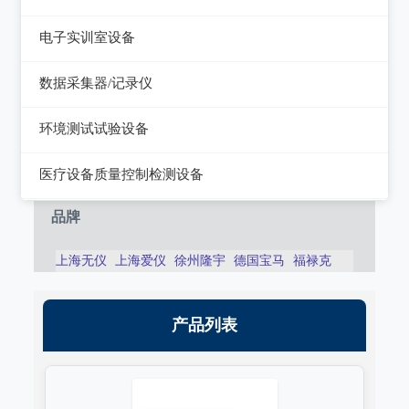
静电测试仪
近代物理
电子实训室设备
力学、机械、声学
电子实训室设备
数据采集器/记录仪
电磁学
高校电力电子系统
记录仪
环境测试试验设备
热力学
数据采集器
干燥箱/培养箱
医疗设备质量控制检测设备
淋雨试验系统
超声设备质量检测设备
品牌
耐气候试验系统试验系统
呼吸机/麻醉机质量检测设备
上海无仪
上海爱仪
徐州隆宇
德国宝马
福禄克
冲击/碰撞试验系统
血液透析机质量检测设备
倾斜摇摆试验系统
高频电刀质量检测设备
产品列表
振动试验系统
输液泵/注射泵质量检测设备
稳态加速度系统
除颤/经皮起搏器质量检测装置