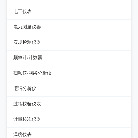
电平表/杂音计
光万用表
线缆认证测试仪
高斯计
电工仪表
调压器
天馈线分析仪
光源
线缆验证测试仪
阻抗分析仪
检流计
电子负载
电力测量仪器
功率计
光时域反射仪及其它
线缆鉴定测试仪
电阻箱
电源测试仪器
钳型电流表
安规检测仪器
网络万用表
电位差计
可编程直流电源
电参数测试仪
耐压测试仪
频率计/计数器
网络故障测试仪
精密电表
可编程交直流电源
电能质量分析仪器
绝缘电阻测试仪
频率计数器
网络综合协议分析仪
扫频仪/网络分析仪
交直流电源
接地电阻测试仪
接地导通电阻测试仪
频率分配放大器
扫频仪
数字源表
逻辑分析仪
兆欧表
泄漏电流测试仪
网络分析仪
台式逻辑分析仪
相位计/相序指示仪
过程校验仪表
多功能安规测试仪
PC逻辑分析仪
电缆故障测试仪
过程校验仪
光伏安规测试仪
计量校准仪器
逻辑笔
其它电力测量仪器
温度校验仪
电气安全分析仪
计量校准仪器
温度仪表