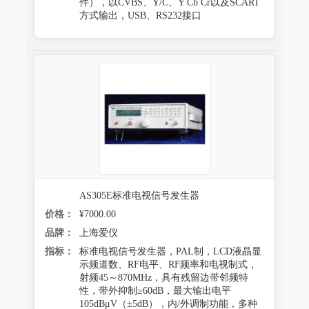
件），以CVBS、Y/C、Y Cb Cr以及SCART
方式输出，USB、RS232接口
AS305E标准电视信号发生器
价格：
¥7000.00
品牌：
上海爱仪
指标：
标准电视信号发生器，PAL制，LCD液晶显
示频道数、RF电平、RF频率和电视制式，
射频45～870MHz，具有残留边带邻频特
性，带外抑制≥60dB，最大输出电平
105dBμV（±5dB），内/外调制功能，多种