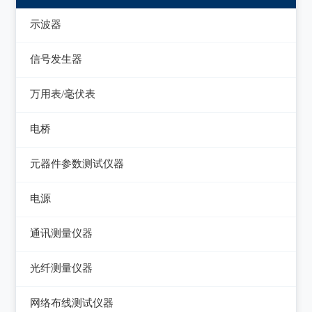
示波器
模拟示波器
信号发生器
数字示波器
函数信号发生器
万用表/毫伏表
示波表
低频信号发生器
毫伏表
电桥
虚拟示波器
高频信号发生器
手持万用表
交流/直流电桥
元器件参数测试仪器
脉冲信号发生器
台式万用表
LCR电桥
集成电路测试仪
电源
噪声信号发生器
电感测量仪
在线电路维修测试仪
直流电源
电视信号发生器
通讯测量仪器
电容测量仪
图示仪
交流电源
虚拟信号发生器
无线电综合测试仪
光纤测量仪器
电阻测量仪
高频Q表
可编程交流电源
GPS信号发生器
误码仪
光功率计
直流偏置源
网络布线测试仪器
线圈/线材测试仪
变频电源