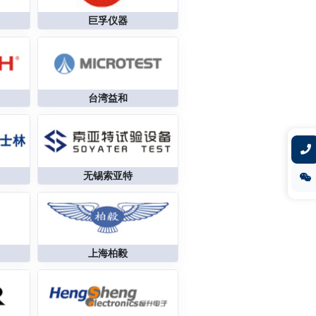
巨孚仪器
台湾益和
无锡索亚特
上海柏毅