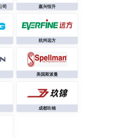
公司
嘉兴恒升
杭州远方
美国斯派曼
成都玖锦