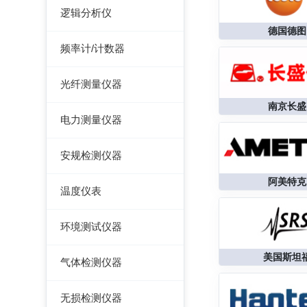
阻抗分析仪
频谱分析仪
变频电源
逻辑分析仪
天馈线分析仪
德国德图
调压器
台式逻辑分析仪
频率计/计数器
电子负载
PC逻辑分析仪
频率计数器
光纤测量仪器
电源测试仪器
频率分配放大器
南京长盛
光功率计
电力测量仪器
可编程交直流电源
光源
钳型电流表
交直流电源
安规检测仪器
光时域反射仪及其它
电参数测试仪
数字源表
耐压测试仪
阿美特克
温度仪表
电能质量分析仪器
绝缘电阻测试仪
热像仪
环境测试仪器
接地电阻测试仪
接地导通电阻测试仪
接触式测温仪
音量计/噪音计/声级计
美国斯坦
兆欧表
气体检测仪器
泄漏电流测试仪
红外测温仪
照度计/亮度计
相位计/相序指示仪
气体检测仪器
多功能安规测试仪
无损检测仪器
接触/红外二合一测温