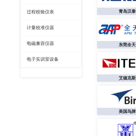
风速计/气压计
其它电力测量仪器
仪
光伏安规测试仪
测厚仪
青岛汉泰
过程校验仪表
温湿度计/水份仪
电气安全分析仪
测振仪
过程校验仪
粉尘计/粒子计数器
计量校准仪器
测距仪/测高仪
温度校验仪
多功能环境测试仪
计量校准仪器
电磁兼容仪器
东莞全天
转速表
压力检验仪
电磁干扰测试仪(EMI)
机械故障诊断仪器
电子实训室设备
回路校验仪
电磁抗扰度测试仪
高校电力电子系统
(EMS)
艾德克斯
静电测试仪
美国鸟牌