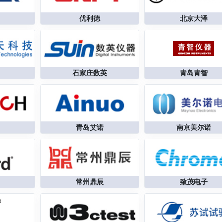
优利德
北京大泽
青岛青智
石家庄数英
青岛艾诺
南京美尔诺
常州鼎辰
致茂电子