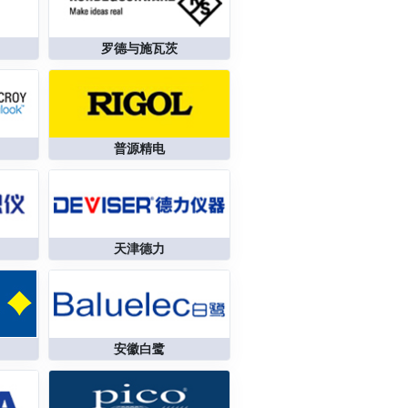
罗德与施瓦茨
普源精电
天津德力
安徽白鹭