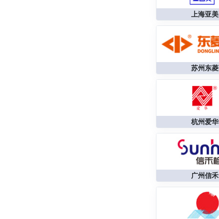
上海亚美
苏州东菱
杭州爱华
广州信禾