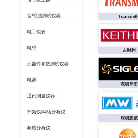
虚拟示波器
毫伏表
记录仪
函数信号发生器
音/视频测试仪器
Transmill
低频信号发生器
失真仪
电工仪表
高频信号发生器
音/视频测试仪
检流计
电桥
脉冲信号发生器
吉时利
电阻箱
交流/直流电桥
噪声信号发生器
元器件参数测试仪器
电位差计
LCR电桥
电视信号发生器
在线电路维修测试仪
电源
深圳鼎阳
电感测量仪
虚拟信号发生器
图示仪
直流电源
通讯测量仪器
电容测量仪
GPS信号发生器
高频Q表
可编程直流电源
无线电综合测试仪
电阻测量仪
扫频仪/网络分析仪
线圈/线材测试仪
交流电源
深圳麦威
误码仪
直流偏置源
扫频仪
高斯计
频谱分析仪
可编程交流电源
功率计
网络分析仪