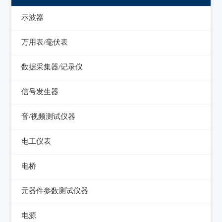
示波器
模拟示波器
万用表/毫伏表
数字示波器
手持万用表
数据采集器/记录仪
示波表
台式万用表
数据采集器
信号发生器
虚拟示波器
毫伏表
记录仪
函数信号发生器
音/视频测试仪器
低频信号发生器
失真仪
电工仪表
高频信号发生器
音/视频测试仪
检流计
电桥
脉冲信号发生器
电阻箱
交流/直流电桥
元器件参数测试仪器
噪声信号发生器
电位差计
LCR电桥
在线电路维修测试仪
电视信号发生器
电源