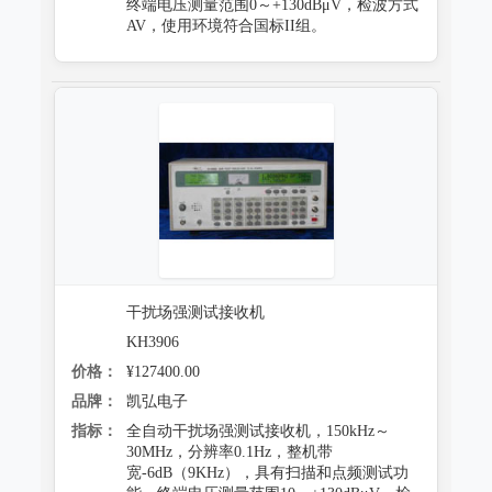
终端电压测量范围0～+130dBμV，检波方式
AV，使用环境符合国标II组。
干扰场强测试接收机
KH3906
价格：
¥127400.00
品牌：
凯弘电子
指标：
全自动干扰场强测试接收机，150kHz～
30MHz，分辨率0.1Hz，整机带
宽-6dB（9KHz），具有扫描和点频测试功