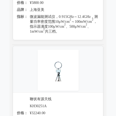
价格：
¥5800.00
品牌：
上海亚美
指标：
微波漏能测试仪，0.915GHz～12.4GHz，测
2
2
量功率密度范围10μW/cm
～100mW/cm
，
2
2
指示器满度100μW/cm
、500μW/cm
、
2
1mW/cm
共三档。
鞭状有源天线
KH30251A
价格：
¥32240.00