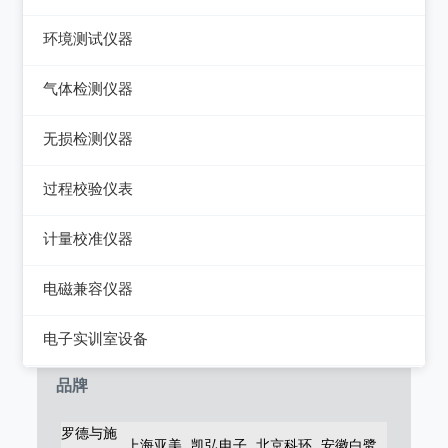
电能质量分析仪器
绝缘电阻测试仪
热像仪
环境测试仪器
接地电阻测试仪
接地导通电阻测试仪
接触式测温仪
音量计/噪音计/声级计
气体检测仪器
兆欧表
泄漏电流测试仪
红外测温仪
照度计/亮度计
气体检测仪器
相位计/相序指示仪
无损检测仪器
多功能安规测试仪
接触/红外二合一测温仪
风速计/气压计
其它电力测量仪器
测厚仪
光伏安规测试仪
过程校验仪表
温湿度计/水份仪
测振仪
电气安全分析仪
过程校验仪
计量校准仪器
粉尘计/粒子计数器
测距仪/测高仪
温度校验仪
计量校准仪器
多功能环境测试仪
电磁兼容仪器
转速表
压力检验仪
电磁干扰测试仪(EMI)
电子实训室设备
机械故障诊断仪器
回路校验仪
电磁抗扰度测试仪(EMS)
高校电力电子系统
品牌
静电测试仪
罗德与施
上海亚美
凯弘电子
北京科环
安徽白鹭