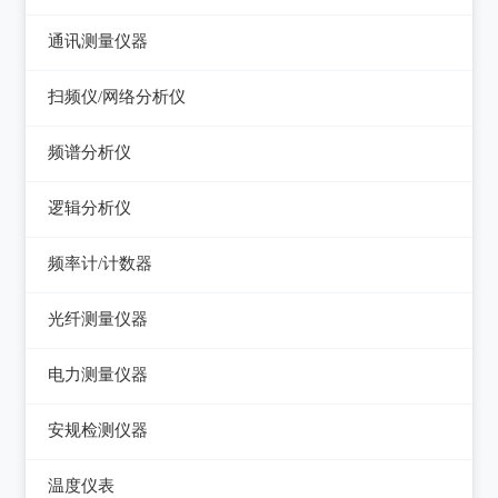
电感测量仪
图示仪
虚拟信号发生器
直流电源
通讯测量仪器
电容测量仪
高频Q表
GPS信号发生器
可编程直流电源
无线电综合测试仪
扫频仪/网络分析仪
电阻测量仪
线圈/线材测试仪
交流电源
误码仪
扫频仪
直流偏置源
频谱分析仪
高斯计
可编程交流电源
功率计
网络分析仪
频谱分析仪
阻抗分析仪
逻辑分析仪
变频电源
天馈线分析仪
台式逻辑分析仪
调压器
频率计/计数器
PC逻辑分析仪
电子负载
频率计数器
光纤测量仪器
电源测试仪器
频率分配放大器
光功率计
电力测量仪器
可编程交直流电源
光源
钳型电流表
安规检测仪器
交直流电源
光时域反射仪及其它
电参数测试仪
耐压测试仪
数字源表
温度仪表