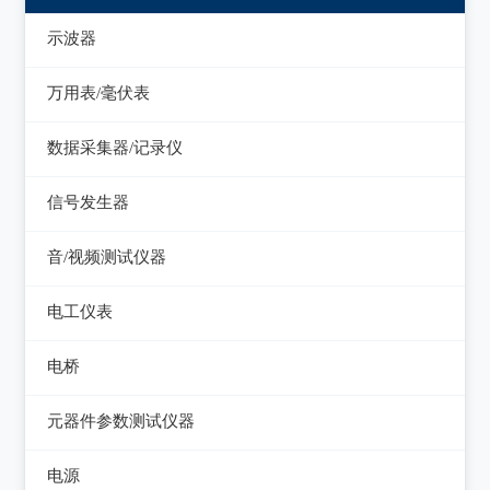
示波器
模拟示波器
万用表/毫伏表
数字示波器
手持万用表
数据采集器/记录仪
示波表
台式万用表
数据采集器
信号发生器
虚拟示波器
毫伏表
记录仪
函数信号发生器
音/视频测试仪器
低频信号发生器
失真仪
电工仪表
高频信号发生器
音/视频测试仪
检流计
电桥
脉冲信号发生器
电阻箱
交流/直流电桥
元器件参数测试仪器
噪声信号发生器
电位差计
LCR电桥
在线电路维修测试仪
电视信号发生器
电源