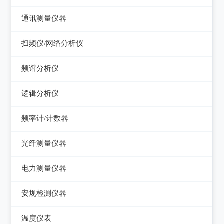
电感测量仪
图示仪
虚拟信号发生器
直流电源
通讯测量仪器
电容测量仪
高频Q表
GPS信号发生器
可编程直流电源
无线电综合测试仪
扫频仪/网络分析仪
电阻测量仪
线圈/线材测试仪
交流电源
误码仪
扫频仪
直流偏置源
频谱分析仪
高斯计
可编程交流电源
功率计
网络分析仪
频谱分析仪
阻抗分析仪
逻辑分析仪
变频电源
天馈线分析仪
台式逻辑分析仪
调压器
频率计/计数器
PC逻辑分析仪
电子负载
频率计数器
光纤测量仪器
电源测试仪器
频率分配放大器
光功率计
电力测量仪器
可编程交直流电源
光源
钳型电流表
安规检测仪器
交直流电源
光时域反射仪及其它
电参数测试仪
耐压测试仪
数字源表
温度仪表