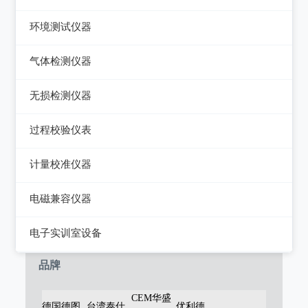
电能质量分析仪器
绝缘电阻测试仪
热像仪
环境测试仪器
接地电阻测试仪
接地导通电阻测试仪
接触式测温仪
音量计/噪音计/声级计
气体检测仪器
兆欧表
泄漏电流测试仪
红外测温仪
照度计/亮度计
气体检测仪器
相位计/相序指示仪
无损检测仪器
多功能安规测试仪
接触/红外二合一测温仪
风速计/气压计
其它电力测量仪器
测厚仪
光伏安规测试仪
过程校验仪表
温湿度计/水份仪
测振仪
电气安全分析仪
过程校验仪
计量校准仪器
粉尘计/粒子计数器
测距仪/测高仪
温度校验仪
计量校准仪器
多功能环境测试仪
电磁兼容仪器
转速表
压力检验仪
电磁干扰测试仪(EMI)
电子实训室设备
机械故障诊断仪器
回路校验仪
电磁抗扰度测试仪(EMS)
高校电力电子系统
品牌
静电测试仪
CEM华盛
德国德图
台湾泰仕
优利德