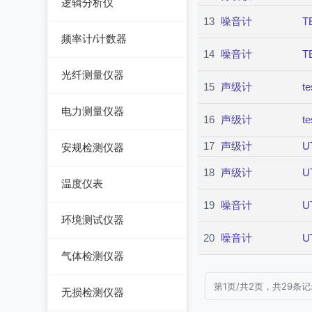
逻辑分析仪
天馈线分析仪
13
噪音计
T
调压器
台式逻辑分析仪
频率计/计数器
14
噪音计
T
电子负载
PC逻辑分析仪
频率计数器
光纤测量仪器
电源测试仪器
15
声级计
te
频率分配放大器
光功率计
电力测量仪器
可编程交直流电源
16
声级计
te
光源
钳型电流表
交直流电源
17
声级计
U
安规检测仪器
光时域反射仪及其它
电参数测试仪
数字源表
18
声级计
U
耐压测试仪
温度仪表
电能质量分析仪器
绝缘电阻测试仪
19
噪音计
U
热像仪
环境测试仪器
接地电阻测试仪
接地导通电阻测试仪
20
噪音计
U
接触式测温仪
音量计/噪音计/声级计
兆欧表
气体检测仪器
泄漏电流测试仪
红外测温仪
照度计/亮度计
相位计/相序指示仪
气体检测仪器
第1页/共2页，共29条
多功能安规测试仪
无损检测仪器
接触/红外二合一测温
风速计/气压计
其它电力测量仪器
仪