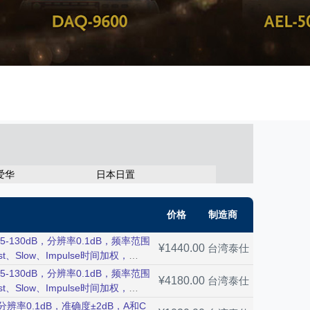
爱华
日本日置
价格
制造商
65-130dB，分辨率0.1dB，频率范围
¥1440.00
台湾泰仕
t、Slow、Impulse时间加权，
65-130dB，分辨率0.1dB，频率范围
¥4180.00
台湾泰仕
t、Slow、Impulse时间加权，
SD卡4GB，USB界面。
分辨率0.1dB，准确度±2dB，A和C