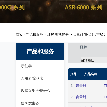
首页
>
产品和服务
>
环境测试仪器
>
音量计/噪音计/声级
品牌
产品和服务
台湾泰仕
示波器
序号
产品名称
模拟示波器
万用表/毫伏表
数字示波器
1
音量计
T
手持万用表
数据采集器/记录仪
示波表
2
音量计
T
台式万用表
数据采集器
信号发生器
虚拟示波器
毫伏表