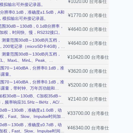
¥1020.00
台湾泰仕
择，模拟输出可外接记录器。
分辨率0.1dB，准确度±1.5dB，A和
¥1770.00
台湾泰仕
选择，模拟输出可外接记录器。
30dB～130dB，0.1dB分辨率，
¥4640.00
台湾泰仕
C加权，时间快、慢，RS232接口。
，测量范围30dB～130dB共五档，
¥4640.00
台湾泰仕
00笔记录（microSD卡4GB)，
，测量范围30dB～130dB共五档，
¥10420.00
台湾泰仕
、MaxL、MinL、Peak、
、慢、脉冲时间加权，microSD卡
0～140dBA，分辨率0.1dB，准
¥3620.00
台湾泰仕
曝露量。
0～140dBA，分辨率0.1dB，准
¥5200.00
台湾泰仕
音曝露量，带时钟、万年历功能和
0dB～130dB、C加权35dB～
¥2140.00
台湾泰仕
，频率响应31.5Hz～8kHz，AC/DC
dB～130dB，准确度±1.0dB，动
¥33700.00
台湾泰仕
Fast、Slow、Impulse时间加
分析频带中心频率((27个频带)，测量
dB～130dB，准确度±0.7dB，动
¥46340.00
台湾泰仕
、L90、L95，AC/DC模拟信号输出，
权，Fast、Slow、Impulse时间加