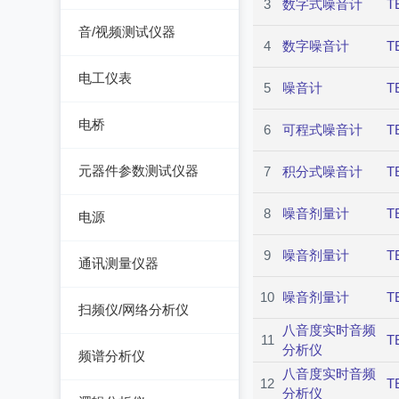
3
数字式噪音计
T
记录仪
函数信号发生器
音/视频测试仪器
4
数字噪音计
T
低频信号发生器
失真仪
电工仪表
5
噪音计
T
高频信号发生器
音/视频测试仪
检流计
电桥
脉冲信号发生器
6
可程式噪音计
T
电阻箱
交流/直流电桥
噪声信号发生器
元器件参数测试仪器
7
积分式噪音计
T
电位差计
LCR电桥
电视信号发生器
在线电路维修测试仪
8
噪音剂量计
T
电源
电感测量仪
虚拟信号发生器
图示仪
直流电源
9
噪音剂量计
T
通讯测量仪器
电容测量仪
GPS信号发生器
高频Q表
可编程直流电源
10
噪音剂量计
T
无线电综合测试仪
电阻测量仪
扫频仪/网络分析仪
线圈/线材测试仪
交流电源
八音度实时音频
误码仪
11
T
直流偏置源
扫频仪
分析仪
高斯计
频谱分析仪
可编程交流电源
功率计
八音度实时音频
网络分析仪
12
T
阻抗分析仪
频谱分析仪
分析仪
变频电源