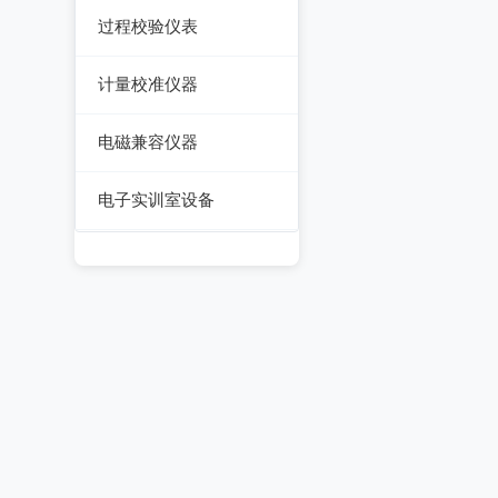
光伏安规测试仪
测厚仪
过程校验仪表
温湿度计/水份仪
电气安全分析仪
测振仪
过程校验仪
粉尘计/粒子计数器
计量校准仪器
测距仪/测高仪
温度校验仪
多功能环境测试仪
计量校准仪器
电磁兼容仪器
转速表
压力检验仪
电磁干扰测试仪(EMI)
机械故障诊断仪器
电子实训室设备
回路校验仪
电磁抗扰度测试仪
高校电力电子系统
(EMS)
静电测试仪