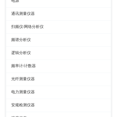
电源
电感测量仪
图示仪
虚拟信号发生器
直流电源
通讯测量仪器
电容测量仪
高频Q表
GPS信号发生器
可编程直流电源
无线电综合测试仪
扫频仪/网络分析仪
电阻测量仪
线圈/线材测试仪
交流电源
误码仪
扫频仪
直流偏置源
频谱分析仪
高斯计
可编程交流电源
功率计
网络分析仪
频谱分析仪
阻抗分析仪
逻辑分析仪
变频电源
天馈线分析仪
台式逻辑分析仪
调压器
频率计/计数器
PC逻辑分析仪
电子负载
频率计数器
光纤测量仪器
电源测试仪器
频率分配放大器
光功率计
电力测量仪器
可编程交直流电源
光源
钳型电流表
安规检测仪器
交直流电源
光时域反射仪及其它
电参数测试仪
耐压测试仪