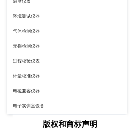
数字源表
温度仪表
电能质量分析仪器
绝缘电阻测试仪
热像仪
环境测试仪器
接地电阻测试仪
接地导通电阻测试仪
接触式测温仪
音量计/噪音计/声级计
气体检测仪器
兆欧表
泄漏电流测试仪
红外测温仪
照度计/亮度计
气体检测仪器
相位计/相序指示仪
无损检测仪器
多功能安规测试仪
接触/红外二合一测温仪
风速计/气压计
其它电力测量仪器
测厚仪
光伏安规测试仪
过程校验仪表
温湿度计/水份仪
测振仪
电气安全分析仪
过程校验仪
计量校准仪器
粉尘计/粒子计数器
测距仪/测高仪
温度校验仪
计量校准仪器
多功能环境测试仪
电磁兼容仪器
转速表
压力检验仪
电磁干扰测试仪(EMI)
电子实训室设备
机械故障诊断仪器
回路校验仪
电磁抗扰度测试仪(EMS)
高校电力电子系统
版权和商标声明
静电测试仪