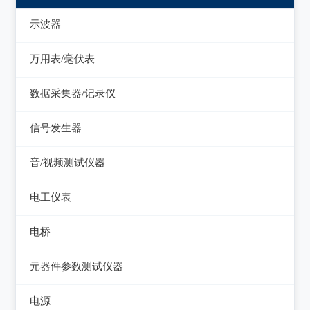
示波器
模拟示波器
万用表/毫伏表
数字示波器
手持万用表
数据采集器/记录仪
示波表
台式万用表
数据采集器
信号发生器
虚拟示波器
毫伏表
记录仪
函数信号发生器
音/视频测试仪器
低频信号发生器
失真仪
电工仪表
高频信号发生器
音/视频测试仪
检流计
电桥
脉冲信号发生器
电阻箱
交流/直流电桥
元器件参数测试仪器
噪声信号发生器
电位差计
LCR电桥
在线电路维修测试仪
电视信号发生器
电源