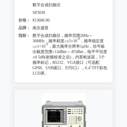
数字合成扫频仪
SP3030
价格：
¥13600.00
品牌：
南京盛普
指标：
数字合成扫频仪，频率范围20Hz～
-6
30MHz，频率精度≤±5×10
，频率稳定度
-6
≤±1×10
，最大频率分辨率1μHz，信号输
出幅度范围+13dBm～-87dBm，电平平坦度
±0.5dB(射频校准之后)，内置检波器，5个
频率标记，RS232、VGA接口（可选配
GPIB、USB接口、打印口），6.4"TFT彩色
LCD屏。