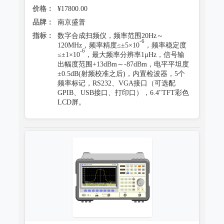
价格：
¥17800.00
品牌：
南京盛普
指标：
数字合成扫频仪，频率范围20Hz～
-6
120MHz，频率精度≤±5×10
，频率稳定度
-6
≤±1×10
，最大频率分辨率1μHz，信号输
出幅度范围+13dBm～-87dBm，电平平坦度
±0.5dB(射频校准之后)，内置检波器，5个
频率标记，RS232、VGA接口（可选配
GPIB、USB接口、打印口），6.4"TFT彩色
LCD屏。