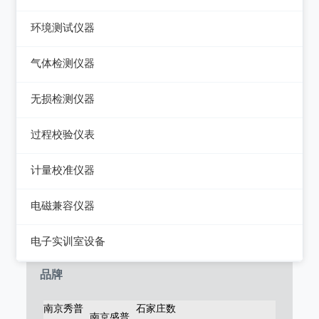
电能质量分析仪器
绝缘电阻测试仪
热像仪
环境测试仪器
接地电阻测试仪
接地导通电阻测试仪
接触式测温仪
音量计/噪音计/声级计
气体检测仪器
兆欧表
泄漏电流测试仪
红外测温仪
照度计/亮度计
气体检测仪器
相位计/相序指示仪
无损检测仪器
多功能安规测试仪
接触/红外二合一测温仪
风速计/气压计
其它电力测量仪器
测厚仪
光伏安规测试仪
过程校验仪表
温湿度计/水份仪
测振仪
电气安全分析仪
过程校验仪
计量校准仪器
粉尘计/粒子计数器
测距仪/测高仪
温度校验仪
计量校准仪器
多功能环境测试仪
电磁兼容仪器
转速表
压力检验仪
电磁干扰测试仪(EMI)
电子实训室设备
机械故障诊断仪器
回路校验仪
电磁抗扰度测试仪(EMS)
高校电力电子系统
品牌
静电测试仪
南京秀普
石家庄数
南京盛普