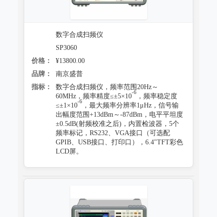
数字合成扫频仪
SP3060
价格：
¥13800.00
品牌：
南京盛普
指标：
数字合成扫频仪，频率范围20Hz～
-6
60MHz，频率精度≤±5×10
，频率稳定度
-6
≤±1×10
，最大频率分辨率1μHz，信号输
出幅度范围+13dBm～-87dBm，电平平坦度
±0.5dB(射频校准之后)，内置检波器，5个
频率标记，RS232、VGA接口（可选配
GPIB、USB接口、打印口），6.4"TFT彩色
LCD屏。