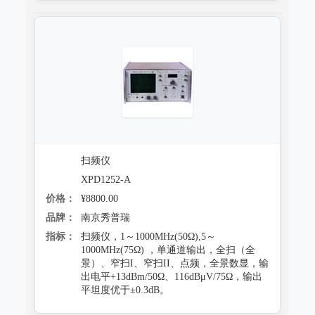
扫频仪
XPD1252-A
价格：
¥8800.00
品牌：
南京秀普瑞
指标：
扫频仪，1～1000MHz(50Ω),5～
1000MHz(75Ω) ，单通道输出，全扫（全
景）、窄扫I、窄扫II、点频，全景数显，输
出电平+13dBm/50Ω、116dBμV/75Ω，输出
平坦度优于±0.3dB。