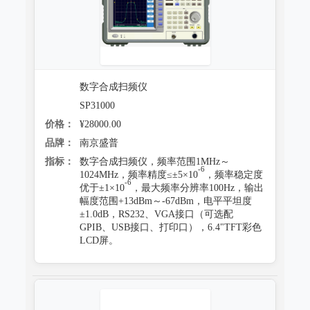
数字合成扫频仪
SP31000
价格：
¥28000.00
品牌：
南京盛普
指标：
数字合成扫频仪，频率范围1MHz～
-6
1024MHz，频率精度≤±5×10
，频率稳定度
-6
优于±1×10
，最大频率分辨率100Hz，输出
幅度范围+13dBm～-67dBm，电平平坦度
±1.0dB，RS232、VGA接口（可选配
GPIB、USB接口、打印口），6.4"TFT彩色
LCD屏。