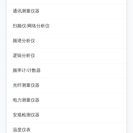
电感测量仪
图示仪
虚拟信号发生器
直流电源
通讯测量仪器
电容测量仪
高频Q表
GPS信号发生器
可编程直流电源
无线电综合测试仪
扫频仪/网络分析仪
电阻测量仪
线圈/线材测试仪
交流电源
误码仪
扫频仪
直流偏置源
频谱分析仪
高斯计
可编程交流电源
功率计
网络分析仪
频谱分析仪
阻抗分析仪
逻辑分析仪
变频电源
天馈线分析仪
台式逻辑分析仪
调压器
频率计/计数器
PC逻辑分析仪
电子负载
频率计数器
光纤测量仪器
电源测试仪器
频率分配放大器
光功率计
电力测量仪器
可编程交直流电源
光源
钳型电流表
安规检测仪器
交直流电源
光时域反射仪及其它
电参数测试仪
耐压测试仪
数字源表
温度仪表