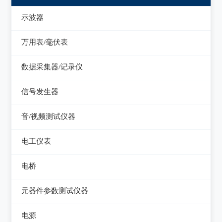
示波器
模拟示波器
万用表/毫伏表
数字示波器
手持万用表
数据采集器/记录仪
示波表
台式万用表
数据采集器
信号发生器
虚拟示波器
毫伏表
记录仪
函数信号发生器
音/视频测试仪器
低频信号发生器
失真仪
电工仪表
高频信号发生器
音/视频测试仪
检流计
电桥
脉冲信号发生器
电阻箱
交流/直流电桥
元器件参数测试仪器
噪声信号发生器
电位差计
LCR电桥
在线电路维修测试仪
电视信号发生器
电源