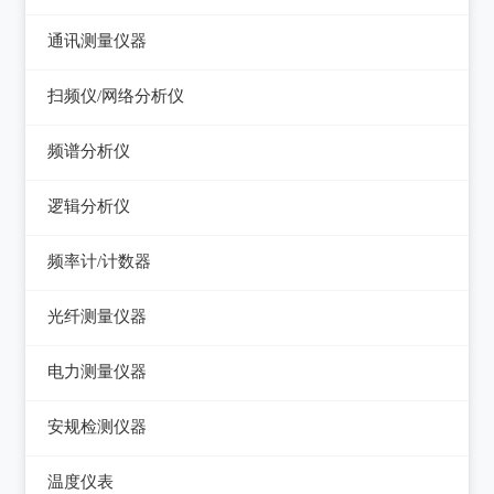
电感测量仪
图示仪
虚拟信号发生器
直流电源
通讯测量仪器
电容测量仪
高频Q表
GPS信号发生器
可编程直流电源
无线电综合测试仪
扫频仪/网络分析仪
电阻测量仪
线圈/线材测试仪
交流电源
误码仪
扫频仪
直流偏置源
频谱分析仪
高斯计
可编程交流电源
功率计
网络分析仪
频谱分析仪
阻抗分析仪
逻辑分析仪
变频电源
天馈线分析仪
台式逻辑分析仪
调压器
频率计/计数器
PC逻辑分析仪
电子负载
频率计数器
光纤测量仪器
电源测试仪器
频率分配放大器
光功率计
电力测量仪器
可编程交直流电源
光源
钳型电流表
安规检测仪器
交直流电源
光时域反射仪及其它
电参数测试仪
耐压测试仪
数字源表
温度仪表