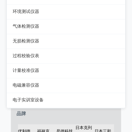
电能质量分析仪器
绝缘电阻测试仪
热像仪
环境测试仪器
接地电阻测试仪
接地导通电阻测试仪
接触式测温仪
音量计/噪音计/声级计
气体检测仪器
兆欧表
泄漏电流测试仪
红外测温仪
照度计/亮度计
气体检测仪器
相位计/相序指示仪
无损检测仪器
多功能安规测试仪
接触/红外二合一测温仪
风速计/气压计
其它电力测量仪器
测厚仪
光伏安规测试仪
过程校验仪表
温湿度计/水份仪
测振仪
电气安全分析仪
过程校验仪
计量校准仪器
粉尘计/粒子计数器
测距仪/测高仪
温度校验仪
计量校准仪器
多功能环境测试仪
电磁兼容仪器
转速表
压力检验仪
电磁干扰测试仪(EMI)
电子实训室设备
机械故障诊断仪器
回路校验仪
电磁抗扰度测试仪(EMS)
高校电力电子系统
品牌
静电测试仪
日本克列
优利德
福禄克
是德科技
日本三和