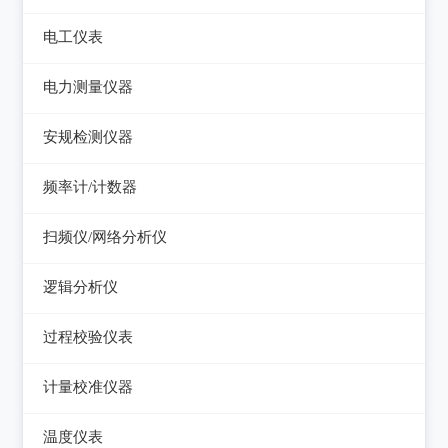
电平表/杂音计
光万用表
线缆认证测试仪
高斯计
电工仪表
调压器
天馈线分析仪
光源
线缆验证测试仪
阻抗分析仪
检流计
电子负载
电力测量仪器
功率计
光时域反射仪及其它
线缆鉴定测试仪
电阻箱
电源测试仪器
钳型电流表
安规检测仪器
网络万用表
电位差计
可编程直流电源
电参数测试仪
耐压测试仪
频率计/计数器
网络故障测试仪
精密电表
可编程交直流电源
电能质量分析仪器
绝缘电阻测试仪
频率计数器
网络综合协议分析仪
扫频仪/网络分析仪
交直流电源
接地电阻测试仪
接地导通电阻测试仪
频率分配放大器
扫频仪
数字源表
逻辑分析仪
兆欧表
泄漏电流测试仪
网络分析仪
台式逻辑分析仪
相位计/相序指示仪
过程校验仪表
多功能安规测试仪
PC逻辑分析仪
电缆故障测试仪
过程校验仪
光伏安规测试仪
计量校准仪器
逻辑笔
其它电力测量仪器
温度校验仪
电气安全分析仪
计量校准仪器
温度仪表