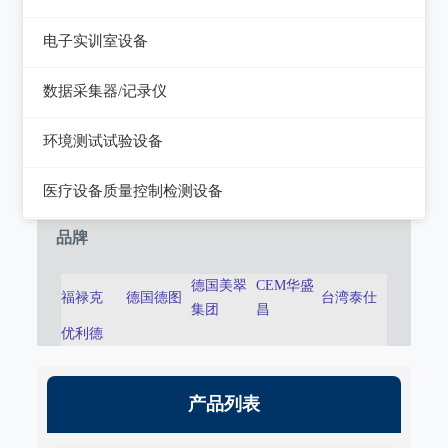
静电测试仪
近代物理
电子实训室设备
力学、机械、声学
电子实训室设备
数据采集器/记录仪
电磁学
高校电力电子系统
记录仪
环境测试试验设备
热力学
数据采集器
干燥箱/培养箱
医疗设备质量控制检测设备
淋雨试验系统
超声设备质量检测设备
品牌
耐气候试验系统试验系统
呼吸机/麻醉机质量检测设备
德国美翠
CEM华盛
福禄克
德国德图
台湾泰仕
冲击/碰撞试验系统
集团
昌
血液透析机质量检测设备
优利德
倾斜摇摆试验系统
高频电刀质量检测设备
振动试验系统
输液泵/注射泵质量检测设备
产品列表
稳态加速度系统
除颤/经皮起搏器质量检测装置