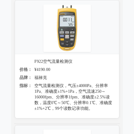
跌落试验系统
心电监护质量检测装置
沙尘试验系统
X射线机/乳腺机质量检测设备
盐雾试验系统
CR、DR机、DSA质量检测装置
多工况复合试验系统
螺旋CT质量检测装置
老化试验系统
MRI磁共振质量检测装置
F922空气流量检测仪
浸水试验系统
直线加速器检测装置
价格：
¥4190.00
品牌：
福禄克
防潮试验系统
准分子激光检测装置
指标：
空气流量检测仪，气压±4000Pa、分辨率
冻雨试验系统
1Pa、准确度±1%+1Pa，空气流速250～
微波治疗设备检测系统
16000fpm、分辨率1fpm、准确度±2.5%读
数，温度0℃～50℃、分辨率0.1℃、准确度
低气压（高空）试验系统
电气安全检测装置
±1%+2℃，99个读数记录功能。
高/低温试验系统
其它
热冲击试验系统
射线辐射检测仪器