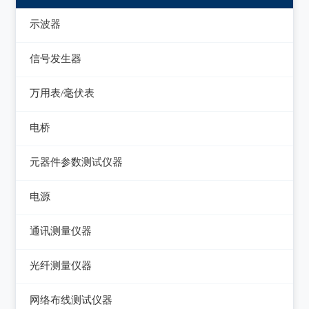
示波器
模拟示波器
信号发生器
数字示波器
函数信号发生器
万用表/毫伏表
示波表
低频信号发生器
毫伏表
电桥
虚拟示波器
高频信号发生器
手持万用表
交流/直流电桥
元器件参数测试仪器
脉冲信号发生器
台式万用表
LCR电桥
集成电路测试仪
电源
噪声信号发生器
电感测量仪
在线电路维修测试仪
直流电源
电视信号发生器
通讯测量仪器
电容测量仪
图示仪
交流电源
虚拟信号发生器
无线电综合测试仪
光纤测量仪器
电阻测量仪
高频Q表
可编程交流电源
GPS信号发生器
误码仪
光功率计
直流偏置源
网络布线测试仪器
线圈/线材测试仪
变频电源