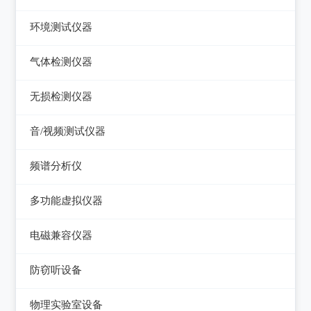
压力检验仪
热像仪
环境测试仪器
回路校验仪
接触式测温仪
音量计/噪音计/声级计
气体检测仪器
红外测温仪
照度计/亮度计
气体检测仪器
无损检测仪器
接触/红外二合一测温仪
风速计/气压计
测厚仪
音/视频测试仪器
温湿度计/水份仪
测振仪
数字电视频谱分析仪
频谱分析仪
粉尘计/粒子计数器
测距仪/测高仪
音/视频测试仪
频谱分析仪
多功能环境测试仪
多功能虚拟仪器
转速表
失真仪
多功能虚拟仪器
电磁兼容仪器
机械故障诊断仪器
电声测试仪器
电磁干扰测试仪(EMI)
探伤仪
防窃听设备
电磁抗扰度测试仪(EMS)
硬度计/粗糙度仪
防窃听设备
物理实验室设备