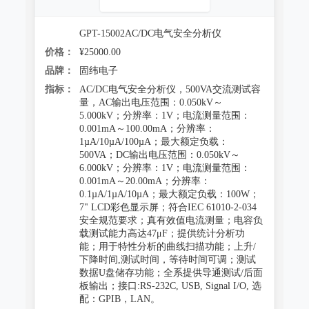
GPT-15002AC/DC电气安全分析仪
价格：
¥25000.00
品牌：
固纬电子
指标：
AC/DC电气安全分析仪，500VA交流测试容
量，AC输出电压范围：0.050kV～
5.000kV；分辨率：1V；电流测量范围：
0.001mA～100.00mA；分辨率：
1µA/10µA/100µA；最大额定负载：
500VA；DC输出电压范围：0.050kV～
6.000kV；分辨率：1V；电流测量范围：
0.001mA～20.00mA；分辨率：
0.1µA/1µA/10µA；最大额定负载：100W；
7" LCD彩色显示屏；符合IEC 61010-2-034
安全规范要求；真有效值电流测量；电容负
载测试能力高达47μF；提供统计分析功
能；用于特性分析的曲线扫描功能；上升/
下降时间,测试时间，等待时间可调；测试
数据U盘储存功能；全系提供导通测试/后面
板输出；接口:RS-232C, USB, Signal I/O, 选
配：GPIB，LAN。