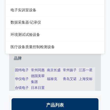
静电测试仪
近代物理
电子实训室设备
力学、机械、声学
电子实训室设备
数据采集器/记录仪
电磁学
高校电力电子系统
记录仪
环境测试试验设备
热力学
数据采集器
干燥箱/培养箱
医疗设备质量控制检测设备
淋雨试验系统
超声设备质量检测设备
品牌
耐气候试验系统试验系统
呼吸机/麻醉机质量检测设备
固纬电子
常州同惠
南京长盛
常州扬子
江苏一星
冲击/碰撞试验系统
德国美翠
血液透析机质量检测设备
华仪电子
福禄克
青岛艾诺
上海安标
集团
倾斜摇摆试验系统
高频电刀质量检测设备
合镁电子
日本日置
振动试验系统
输液泵/注射泵质量检测设备
稳态加速度系统
产品列表
除颤/经皮起搏器质量检测装置