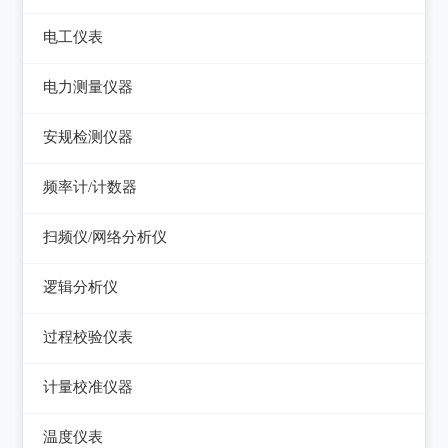
电平表/杂音计
光万用表
线缆认证测试仪
高斯计
电工仪表
调压器
天馈线分析仪
光源
线缆验证测试仪
阻抗分析仪
检流计
电子负载
电力测量仪器
功率计
光时域反射仪及其它
线缆鉴定测试仪
电阻箱
电源测试仪器
钳型电流表
安规检测仪器
网络万用表
电位差计
可编程直流电源
电参数测试仪
耐压测试仪
频率计/计数器
网络故障测试仪
精密电表
可编程交直流电源
电能质量分析仪器
绝缘电阻测试仪
频率计数器
网络综合协议分析仪
扫频仪/网络分析仪
交直流电源
接地电阻测试仪
接地导通电阻测试仪
频率分配放大器
扫频仪
数字源表
逻辑分析仪
兆欧表
泄漏电流测试仪
网络分析仪
台式逻辑分析仪
相位计/相序指示仪
过程校验仪表
多功能安规测试仪
PC逻辑分析仪
电缆故障测试仪
过程校验仪
光伏安规测试仪
计量校准仪器
逻辑笔
其它电力测量仪器
温度校验仪
电气安全分析仪
计量校准仪器
温度仪表