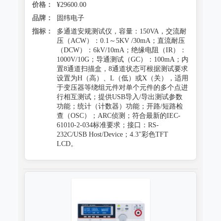
价格：
¥29600.00
品牌：
固纬电子
指标：
多通道安规测试仪，容量：150VA，交流耐
压（ACW）：0.1～5KV /30mA；直流耐压
（DCW）：6kV/10mA；绝缘电阻（IR）：
1000V/10G；导通测试（GC）：100mA；内
置8通道扫描盒，8通道状态可根据测试要求
设置为H（高）、L（低）或X（关），适用
于变压器等绕组元件对单个元件的多个点进
行相互测试；提供USB导入/导出测试参数
功能；统计（计数器）功能；开路/短路检
查（OSC）；ARC侦测；符合最新的IEC-
61010-2-034标准要求；接口：RS-
232C/USB Host/Device；4.3"彩色TFT
LCD。