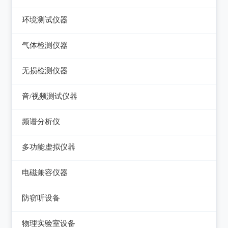
压力检验仪
热像仪
环境测试仪器
回路校验仪
接触式测温仪
音量计/噪音计/声级计
气体检测仪器
红外测温仪
照度计/亮度计
气体检测仪器
无损检测仪器
接触/红外二合一测温仪
风速计/气压计
测厚仪
音/视频测试仪器
温湿度计/水份仪
测振仪
数字电视频谱分析仪
频谱分析仪
粉尘计/粒子计数器
测距仪/测高仪
音/视频测试仪
频谱分析仪
多功能环境测试仪
多功能虚拟仪器
转速表
失真仪
多功能虚拟仪器
电磁兼容仪器
机械故障诊断仪器
电声测试仪器
电磁干扰测试仪(EMI)
探伤仪
防窃听设备
电磁抗扰度测试仪(EMS)
硬度计/粗糙度仪
防窃听设备
物理实验室设备