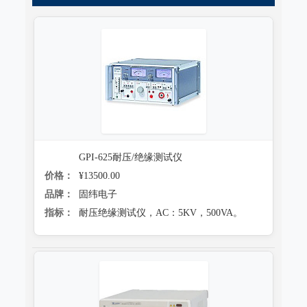
跌落试验系统
心电监护质量检测装置
沙尘试验系统
X射线机/乳腺机质量检测设备
盐雾试验系统
CR、DR机、DSA质量检测装置
多工况复合试验系统
螺旋CT质量检测装置
老化试验系统
MRI磁共振质量检测装置
浸水试验系统
GPI-625耐压/绝缘测试仪
直线加速器检测装置
价格：
¥13500.00
防潮试验系统
准分子激光检测装置
品牌：
固纬电子
冻雨试验系统
指标：
耐压绝缘测试仪，AC：5KV，500VA。
微波治疗设备检测系统
低气压（高空）试验系统
电气安全检测装置
高/低温试验系统
其它
热冲击试验系统
射线辐射检测仪器