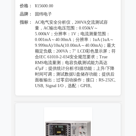
价格：
¥15600.00
品牌：
固纬电子
指标：
AC电气安全分析仪，200VA交流测试容
量，AC输出电压范围：0.050kV～
5.000kV；分辨率：1V；电流测量范围：
0.001mA～40.00mA；分辨率：1uA (1uA～
9.999mA)/10uA(10.00mA～40.00mA)；最大
额定负载：200VA；7" LCD彩色显示屏；符
合IEC 61010-2-034安全规范要求；True
RMS电流量测；电容负载测试能力高达
47μF；提供统计分析/扫描功能；上升/下降
时间可调；测试数据U盘储存功能；提供后
面板输出；过零启动操作；接口：RS-232C,
USB, Signal I/O，选配：GPIB。