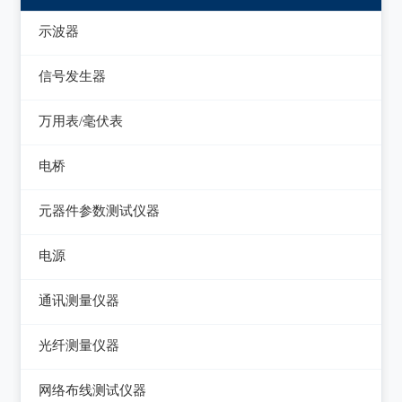
示波器
模拟示波器
信号发生器
数字示波器
函数信号发生器
万用表/毫伏表
示波表
低频信号发生器
毫伏表
电桥
虚拟示波器
高频信号发生器
手持万用表
交流/直流电桥
元器件参数测试仪器
脉冲信号发生器
台式万用表
LCR电桥
集成电路测试仪
电源
噪声信号发生器
电感测量仪
在线电路维修测试仪
直流电源
电视信号发生器
通讯测量仪器
电容测量仪
图示仪
交流电源
虚拟信号发生器
无线电综合测试仪
光纤测量仪器
电阻测量仪
高频Q表
可编程交流电源
GPS信号发生器
误码仪
光功率计
直流偏置源
网络布线测试仪器
线圈/线材测试仪
变频电源