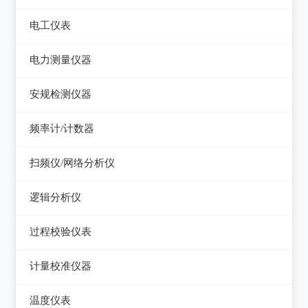
电平表/杂音计
光万用表
线缆认证测试仪
高斯计
电工仪表
调压器
天馈线分析仪
光源
线缆验证测试仪
阻抗分析仪
检流计
电子负载
电力测量仪器
功率计
光时域反射仪及其它
线缆鉴定测试仪
电阻箱
电源测试仪器
钳型电流表
安规检测仪器
网络万用表
电位差计
可编程直流电源
电参数测试仪
耐压测试仪
频率计/计数器
网络故障测试仪
精密电表
可编程交直流电源
电能质量分析仪器
绝缘电阻测试仪
频率计数器
网络综合协议分析仪
扫频仪/网络分析仪
交直流电源
接地电阻测试仪
接地导通电阻测试仪
频率分配放大器
扫频仪
数字源表
逻辑分析仪
兆欧表
泄漏电流测试仪
网络分析仪
台式逻辑分析仪
相位计/相序指示仪
过程校验仪表
多功能安规测试仪
PC逻辑分析仪
电缆故障测试仪
过程校验仪
光伏安规测试仪
计量校准仪器
逻辑笔
其它电力测量仪器
温度校验仪
电气安全分析仪
计量校准仪器
温度仪表