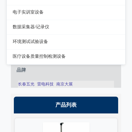
静电测试仪
近代物理
电子实训室设备
力学、机械、声学
电子实训室设备
数据采集器/记录仪
电磁学
高校电力电子系统
记录仪
环境测试试验设备
热力学
数据采集器
干燥箱/培养箱
医疗设备质量控制检测设备
淋雨试验系统
超声设备质量检测设备
品牌
耐气候试验系统试验系统
呼吸机/麻醉机质量检测设备
长春五光
雷电科技
南京大展
冲击/碰撞试验系统
血液透析机质量检测设备
倾斜摇摆试验系统
高频电刀质量检测设备
产品列表
振动试验系统
输液泵/注射泵质量检测设备
稳态加速度系统
除颤/经皮起搏器质量检测装置