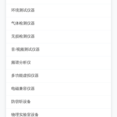
压力检验仪
热像仪
环境测试仪器
回路校验仪
接触式测温仪
音量计/噪音计/声级计
气体检测仪器
红外测温仪
照度计/亮度计
气体检测仪器
无损检测仪器
接触/红外二合一测温仪
风速计/气压计
测厚仪
音/视频测试仪器
温湿度计/水份仪
测振仪
数字电视频谱分析仪
频谱分析仪
粉尘计/粒子计数器
测距仪/测高仪
音/视频测试仪
频谱分析仪
多功能环境测试仪
多功能虚拟仪器
转速表
失真仪
多功能虚拟仪器
电磁兼容仪器
机械故障诊断仪器
电声测试仪器
电磁干扰测试仪(EMI)
探伤仪
防窃听设备
电磁抗扰度测试仪(EMS)
硬度计/粗糙度仪
防窃听设备
物理实验室设备