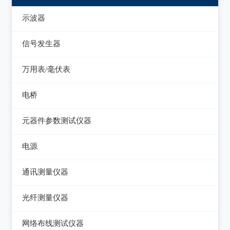
示波器
模拟示波器
信号发生器
数字示波器
函数信号发生器
万用表/毫伏表
示波表
低频信号发生器
毫伏表
电桥
虚拟示波器
高频信号发生器
手持万用表
交流/直流电桥
元器件参数测试仪器
脉冲信号发生器
台式万用表
LCR电桥
集成电路测试仪
电源
噪声信号发生器
电感测量仪
在线电路维修测试仪
直流电源
电视信号发生器
通讯测量仪器
电容测量仪
图示仪
交流电源
虚拟信号发生器
无线电综合测试仪
光纤测量仪器
电阻测量仪
高频Q表
可编程交流电源
GPS信号发生器
误码仪
光功率计
直流偏置源
网络布线测试仪器
线圈/线材测试仪
变频电源