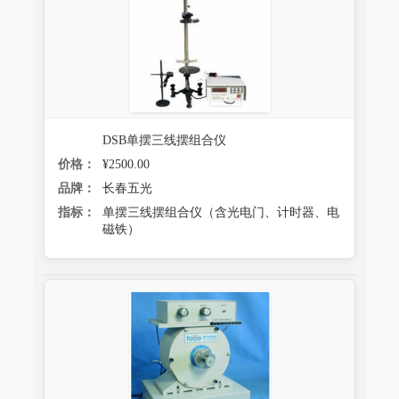
跌落试验系统
心电监护质量检测装置
沙尘试验系统
X射线机/乳腺机质量检测设备
盐雾试验系统
CR、DR机、DSA质量检测装置
多工况复合试验系统
螺旋CT质量检测装置
DSB单摆三线摆组合仪
老化试验系统
价格：
¥2500.00
MRI磁共振质量检测装置
品牌：
长春五光
浸水试验系统
直线加速器检测装置
指标：
单摆三线摆组合仪（含光电门、计时器、电
磁铁）
防潮试验系统
准分子激光检测装置
冻雨试验系统
微波治疗设备检测系统
低气压（高空）试验系统
电气安全检测装置
高/低温试验系统
其它
热冲击试验系统
射线辐射检测仪器