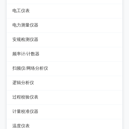
电平表/杂音计
光万用表
线缆认证测试仪
高斯计
电工仪表
调压器
天馈线分析仪
光源
线缆验证测试仪
阻抗分析仪
检流计
电子负载
电力测量仪器
功率计
光时域反射仪及其它
线缆鉴定测试仪
电阻箱
电源测试仪器
钳型电流表
安规检测仪器
网络万用表
电位差计
可编程直流电源
电参数测试仪
耐压测试仪
频率计/计数器
网络故障测试仪
精密电表
可编程交直流电源
电能质量分析仪器
绝缘电阻测试仪
频率计数器
网络综合协议分析仪
扫频仪/网络分析仪
交直流电源
接地电阻测试仪
接地导通电阻测试仪
频率分配放大器
扫频仪
数字源表
逻辑分析仪
兆欧表
泄漏电流测试仪
网络分析仪
台式逻辑分析仪
相位计/相序指示仪
过程校验仪表
多功能安规测试仪
PC逻辑分析仪
电缆故障测试仪
过程校验仪
光伏安规测试仪
计量校准仪器
逻辑笔
其它电力测量仪器
温度校验仪
电气安全分析仪
计量校准仪器
温度仪表