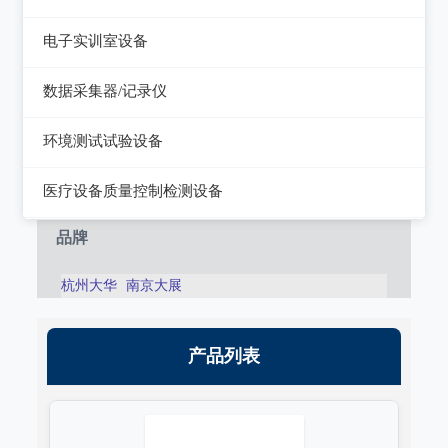
静电测试仪
近代物理
电子实训室设备
力学、机械、声学
电子实训室设备
数据采集器/记录仪
电磁学
高校电力电子系统
记录仪
环境测试试验设备
热力学
数据采集器
干燥箱/培养箱
医疗设备质量控制检测设备
淋雨试验系统
超声设备质量检测设备
品牌
耐气候试验系统试验系统
呼吸机/麻醉机质量检测设备
杭州大华
南京大展
冲击/碰撞试验系统
血液透析机质量检测设备
倾斜摇摆试验系统
高频电刀质量检测设备
产品列表
振动试验系统
输液泵/注射泵质量检测设备
稳态加速度系统
除颤/经皮起搏器质量检测装置