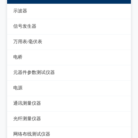
示波器
模拟示波器
信号发生器
数字示波器
函数信号发生器
万用表/毫伏表
示波表
低频信号发生器
毫伏表
电桥
虚拟示波器
高频信号发生器
手持万用表
交流/直流电桥
元器件参数测试仪器
脉冲信号发生器
台式万用表
LCR电桥
集成电路测试仪
电源
噪声信号发生器
电感测量仪
在线电路维修测试仪
直流电源
电视信号发生器
通讯测量仪器
电容测量仪
图示仪
交流电源
虚拟信号发生器
无线电综合测试仪
光纤测量仪器
电阻测量仪
高频Q表
可编程交流电源
GPS信号发生器
误码仪
光功率计
直流偏置源
网络布线测试仪器
线圈/线材测试仪
变频电源