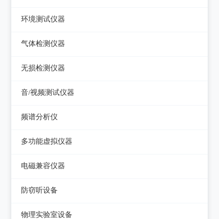
压力检验仪
热像仪
环境测试仪器
回路校验仪
接触式测温仪
音量计/噪音计/声级计
气体检测仪器
红外测温仪
照度计/亮度计
气体检测仪器
无损检测仪器
接触/红外二合一测温仪
风速计/气压计
测厚仪
音/视频测试仪器
温湿度计/水份仪
测振仪
数字电视频谱分析仪
频谱分析仪
粉尘计/粒子计数器
测距仪/测高仪
音/视频测试仪
频谱分析仪
多功能环境测试仪
多功能虚拟仪器
转速表
失真仪
多功能虚拟仪器
电磁兼容仪器
机械故障诊断仪器
电声测试仪器
电磁干扰测试仪(EMI)
探伤仪
防窃听设备
电磁抗扰度测试仪(EMS)
硬度计/粗糙度仪
防窃听设备
物理实验室设备