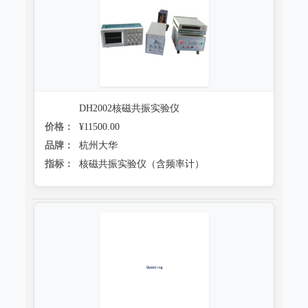
跌落试验系统
心电监护质量检测装置
沙尘试验系统
X射线机/乳腺机质量检测设备
盐雾试验系统
CR、DR机、DSA质量检测装置
多工况复合试验系统
螺旋CT质量检测装置
DH2002核磁共振实验仪
老化试验系统
价格：
¥11500.00
MRI磁共振质量检测装置
品牌：
杭州大华
浸水试验系统
直线加速器检测装置
指标：
核磁共振实验仪（含频率计）
防潮试验系统
准分子激光检测装置
冻雨试验系统
微波治疗设备检测系统
低气压（高空）试验系统
电气安全检测装置
高/低温试验系统
其它
热冲击试验系统
射线辐射检测仪器