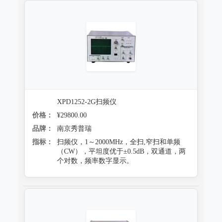
跌落试验系统
心电监护质量检测装置
沙尘试验系统
X射线机/乳腺机质量检测设备
盐雾试验系统
CR、DR机、DSA质量检测装置
多工况复合试验系统
螺旋CT质量检测装置
老化试验系统
MRI磁共振质量检测装置
XPD1252-2G扫频仪
浸水试验系统
直线加速器检测装置
价格：
¥29800.00
品牌：
南京秀普瑞
防潮试验系统
准分子激光检测装置
指标：
扫频仪，1～2000MHz，全扫,窄扫和单频
冻雨试验系统
（CW），平坦度优于±0.5dB，双通道，两
微波治疗设备检测系统
个对数，频率数字显示。
低气压（高空）试验系统
电气安全检测装置
高/低温试验系统
其它
热冲击试验系统
射线辐射检测仪器