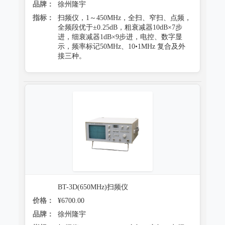
品牌：
徐州隆宇
指标：
扫频仪，1～450MHz，全扫、窄扫、点频，
全频段优于±0.25dB，粗衰减器10dB×7步
进，细衰减器1dB×9步进，电控、数字显
示，频率标记50MHz、10•1MHz 复合及外
接三种。
BT-3D(650MHz)扫频仪
价格：
¥6700.00
品牌：
徐州隆宇