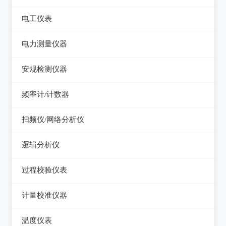
电平表/杂音计
光万用表
线缆认证测试仪
高斯计
电工仪表
调压器
天馈线分析仪
光源
线缆验证测试仪
阻抗分析仪
检流计
电子负载
电力测量仪器
功率计
光时域反射仪及其它
线缆鉴定测试仪
电阻箱
电源测试仪器
钳型电流表
安规检测仪器
网络万用表
电位差计
可编程直流电源
电参数测试仪
耐压测试仪
频率计/计数器
网络故障测试仪
精密电表
可编程交直流电源
电能质量分析仪器
绝缘电阻测试仪
频率计数器
网络综合协议分析仪
扫频仪/网络分析仪
交直流电源
接地电阻测试仪
接地导通电阻测试仪
频率分配放大器
扫频仪
数字源表
逻辑分析仪
兆欧表
泄漏电流测试仪
网络分析仪
台式逻辑分析仪
相位计/相序指示仪
过程校验仪表
多功能安规测试仪
PC逻辑分析仪
电缆故障测试仪
过程校验仪
光伏安规测试仪
计量校准仪器
逻辑笔
其它电力测量仪器
温度校验仪
电气安全分析仪
计量校准仪器
温度仪表