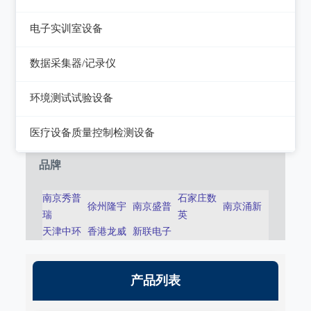
静电测试仪
近代物理
电子实训室设备
力学、机械、声学
电子实训室设备
数据采集器/记录仪
电磁学
高校电力电子系统
记录仪
环境测试试验设备
热力学
数据采集器
干燥箱/培养箱
医疗设备质量控制检测设备
淋雨试验系统
超声设备质量检测设备
品牌
耐气候试验系统试验系统
呼吸机/麻醉机质量检测设备
南京秀普
石家庄数
徐州隆宇
南京盛普
南京涌新
冲击/碰撞试验系统
瑞
英
血液透析机质量检测设备
天津中环
香港龙威
新联电子
倾斜摇摆试验系统
高频电刀质量检测设备
振动试验系统
输液泵/注射泵质量检测设备
产品列表
稳态加速度系统
除颤/经皮起搏器质量检测装置