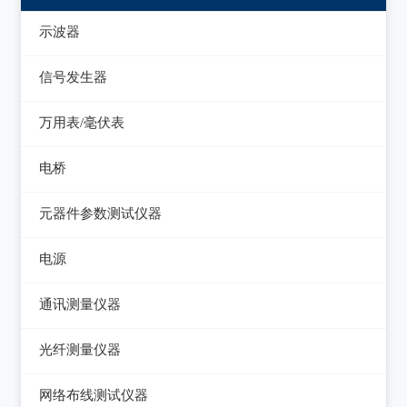
示波器
模拟示波器
信号发生器
数字示波器
函数信号发生器
万用表/毫伏表
示波表
低频信号发生器
毫伏表
电桥
虚拟示波器
高频信号发生器
手持万用表
交流/直流电桥
元器件参数测试仪器
脉冲信号发生器
台式万用表
LCR电桥
集成电路测试仪
电源
噪声信号发生器
电感测量仪
在线电路维修测试仪
直流电源
电视信号发生器
通讯测量仪器
电容测量仪
图示仪
交流电源
虚拟信号发生器
无线电综合测试仪
光纤测量仪器
电阻测量仪
高频Q表
可编程交流电源
GPS信号发生器
误码仪
光功率计
直流偏置源
网络布线测试仪器
线圈/线材测试仪
变频电源