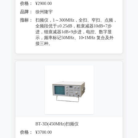
价格：
¥2900.00
品牌：
徐州隆宇
指标：
扫频仪，1～300MHz，全扫、窄扫、点频，
全频段优于±0.25dB，粗衰减器10dB×7步
进，细衰减器1dB×9步进，电控、数字显
示，频率标记50MHz、10•1MHz 复合及外
接三种。
BT-3D(450MHz)扫频仪
价格：
¥3700.00