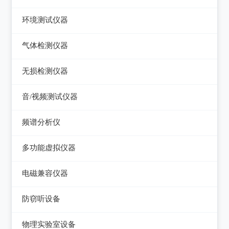
压力检验仪
热像仪
环境测试仪器
回路校验仪
接触式测温仪
音量计/噪音计/声级计
气体检测仪器
红外测温仪
照度计/亮度计
气体检测仪器
无损检测仪器
接触/红外二合一测温仪
风速计/气压计
测厚仪
音/视频测试仪器
温湿度计/水份仪
测振仪
数字电视频谱分析仪
频谱分析仪
粉尘计/粒子计数器
测距仪/测高仪
音/视频测试仪
频谱分析仪
多功能环境测试仪
多功能虚拟仪器
转速表
失真仪
多功能虚拟仪器
电磁兼容仪器
机械故障诊断仪器
电声测试仪器
电磁干扰测试仪(EMI)
探伤仪
防窃听设备
电磁抗扰度测试仪(EMS)
硬度计/粗糙度仪
防窃听设备
物理实验室设备