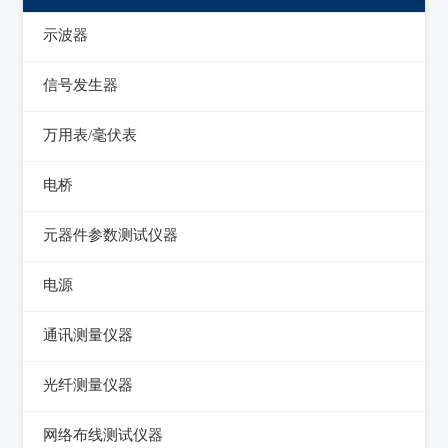
示波器
模拟示波器
信号发生器
数字示波器
函数信号发生器
万用表/毫伏表
示波表
低频信号发生器
毫伏表
电桥
虚拟示波器
高频信号发生器
手持万用表
交流/直流电桥
元器件参数测试仪器
脉冲信号发生器
台式万用表
LCR电桥
集成电路测试仪
电源
噪声信号发生器
电感测量仪
在线电路维修测试仪
直流电源
电视信号发生器
通讯测量仪器
电容测量仪
图示仪
交流电源
虚拟信号发生器
无线电综合测试仪
光纤测量仪器
电阻测量仪
高频Q表
可编程交流电源
GPS信号发生器
误码仪
光功率计
直流偏置源
网络布线测试仪器
线圈/线材测试仪
变频电源