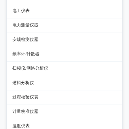
电平表/杂音计
光万用表
线缆认证测试仪
高斯计
电工仪表
调压器
天馈线分析仪
光源
线缆验证测试仪
阻抗分析仪
检流计
电子负载
电力测量仪器
功率计
光时域反射仪及其它
线缆鉴定测试仪
电阻箱
电源测试仪器
钳型电流表
安规检测仪器
网络万用表
电位差计
可编程直流电源
电参数测试仪
耐压测试仪
频率计/计数器
网络故障测试仪
精密电表
可编程交直流电源
电能质量分析仪器
绝缘电阻测试仪
频率计数器
网络综合协议分析仪
扫频仪/网络分析仪
交直流电源
接地电阻测试仪
接地导通电阻测试仪
频率分配放大器
扫频仪
数字源表
逻辑分析仪
兆欧表
泄漏电流测试仪
网络分析仪
台式逻辑分析仪
相位计/相序指示仪
过程校验仪表
多功能安规测试仪
PC逻辑分析仪
电缆故障测试仪
过程校验仪
光伏安规测试仪
计量校准仪器
逻辑笔
其它电力测量仪器
温度校验仪
电气安全分析仪
计量校准仪器
温度仪表