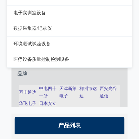
静电测试仪
近代物理
电子实训室设备
力学、机械、声学
电子实训室设备
数据采集器/记录仪
电磁学
高校电力电子系统
记录仪
环境测试试验设备
热力学
数据采集器
干燥箱/培养箱
医疗设备质量控制检测设备
淋雨试验系统
超声设备质量检测设备
品牌
耐气候试验系统试验系统
呼吸机/麻醉机质量检测设备
中电四十
天津新策
柳州市达
西安光谷
万丰通达
冲击/碰撞试验系统
一所
电子
迪
通信
血液透析机质量检测设备
华飞电子
日本安立
倾斜摇摆试验系统
高频电刀质量检测设备
振动试验系统
输液泵/注射泵质量检测设备
产品列表
稳态加速度系统
除颤/经皮起搏器质量检测装置