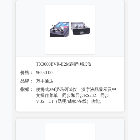
跌落试验系统
心电监护质量检测装置
沙尘试验系统
X射线机/乳腺机质量检测设备
盐雾试验系统
CR、DR机、DSA质量检测装置
多工况复合试验系统
螺旋CT质量检测装置
老化试验系统
MRI磁共振质量检测装置
TX3000EVR-E2M误码测试仪
浸水试验系统
直线加速器检测装置
价格：
¥6250.00
品牌：
万丰通达
防潮试验系统
准分子激光检测装置
指标：
便携式2M误码测试仪，汉字液晶显示及中
冻雨试验系统
文操作菜单，同步和异步RS232、同步
微波治疗设备检测系统
V.35、E1（透明/成帧/在线）功能。
低气压（高空）试验系统
电气安全检测装置
高/低温试验系统
其它
热冲击试验系统
射线辐射检测仪器