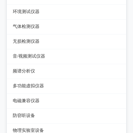
压力检验仪
热像仪
环境测试仪器
回路校验仪
接触式测温仪
音量计/噪音计/声级计
气体检测仪器
红外测温仪
照度计/亮度计
气体检测仪器
无损检测仪器
接触/红外二合一测温仪
风速计/气压计
测厚仪
音/视频测试仪器
温湿度计/水份仪
测振仪
数字电视频谱分析仪
频谱分析仪
粉尘计/粒子计数器
测距仪/测高仪
音/视频测试仪
频谱分析仪
多功能环境测试仪
多功能虚拟仪器
转速表
失真仪
多功能虚拟仪器
电磁兼容仪器
机械故障诊断仪器
电声测试仪器
电磁干扰测试仪(EMI)
探伤仪
防窃听设备
电磁抗扰度测试仪(EMS)
硬度计/粗糙度仪
防窃听设备
物理实验室设备