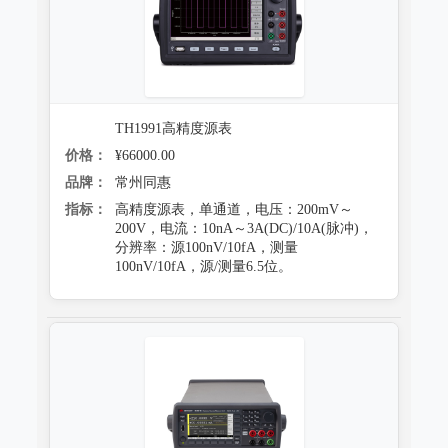
跌落试验系统
心电监护质量检测装置
沙尘试验系统
X射线机/乳腺机质量检测设备
盐雾试验系统
CR、DR机、DSA质量检测装置
TH1991高精度源表
多工况复合试验系统
螺旋CT质量检测装置
价格：
¥66000.00
老化试验系统
品牌：
常州同惠
MRI磁共振质量检测装置
指标：
高精度源表，单通道，电压：200mV～
浸水试验系统
200V，电流：10nA～3A(DC)/10A(脉冲)，
直线加速器检测装置
分辨率：源100nV/10fA，测量
防潮试验系统
100nV/10fA，源/测量6.5位。
准分子激光检测装置
冻雨试验系统
微波治疗设备检测系统
低气压（高空）试验系统
电气安全检测装置
高/低温试验系统
其它
热冲击试验系统
射线辐射检测仪器