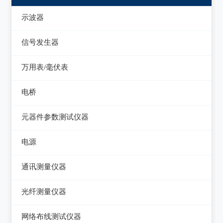
示波器
模拟示波器
信号发生器
数字示波器
函数信号发生器
万用表/毫伏表
示波表
低频信号发生器
毫伏表
电桥
虚拟示波器
高频信号发生器
手持万用表
交流/直流电桥
元器件参数测试仪器
脉冲信号发生器
台式万用表
LCR电桥
集成电路测试仪
电源
噪声信号发生器
电感测量仪
在线电路维修测试仪
直流电源
电视信号发生器
通讯测量仪器
电容测量仪
图示仪
交流电源
虚拟信号发生器
无线电综合测试仪
光纤测量仪器
电阻测量仪
高频Q表
可编程交流电源
GPS信号发生器
误码仪
光功率计
直流偏置源
网络布线测试仪器
线圈/线材测试仪
变频电源