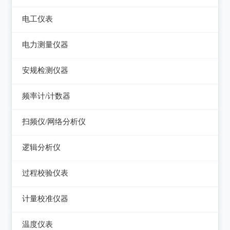
电平表/杂音计
光万用表
线缆认证测试仪
高斯计
电工仪表
调压器
天馈线分析仪
光源
线缆验证测试仪
阻抗分析仪
检流计
电子负载
电力测量仪器
功率计
光时域反射仪及其它
线缆鉴定测试仪
电阻箱
电源测试仪器
钳型电流表
安规检测仪器
网络万用表
电位差计
可编程直流电源
电参数测试仪
耐压测试仪
频率计/计数器
网络故障测试仪
精密电表
可编程交直流电源
电能质量分析仪器
绝缘电阻测试仪
频率计数器
网络综合协议分析仪
扫频仪/网络分析仪
交直流电源
接地电阻测试仪
接地导通电阻测试仪
频率分配放大器
扫频仪
数字源表
逻辑分析仪
兆欧表
泄漏电流测试仪
网络分析仪
台式逻辑分析仪
相位计/相序指示仪
过程校验仪表
多功能安规测试仪
PC逻辑分析仪
电缆故障测试仪
过程校验仪
光伏安规测试仪
计量校准仪器
逻辑笔
其它电力测量仪器
温度校验仪
电气安全分析仪
计量校准仪器
温度仪表