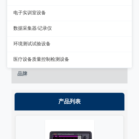
静电测试仪
近代物理
电子实训室设备
力学、机械、声学
电子实训室设备
数据采集器/记录仪
电磁学
高校电力电子系统
记录仪
环境测试试验设备
热力学
数据采集器
干燥箱/培养箱
医疗设备质量控制检测设备
淋雨试验系统
超声设备质量检测设备
品牌
耐气候试验系统试验系统
呼吸机/麻醉机质量检测设备
冲击/碰撞试验系统
血液透析机质量检测设备
产品列表
倾斜摇摆试验系统
高频电刀质量检测设备
振动试验系统
输液泵/注射泵质量检测设备
稳态加速度系统
除颤/经皮起搏器质量检测装置