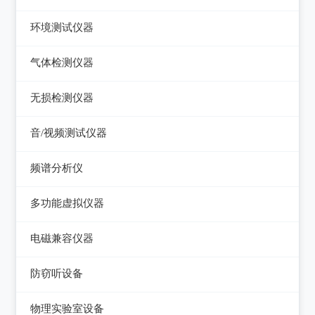
压力检验仪
热像仪
环境测试仪器
回路校验仪
接触式测温仪
音量计/噪音计/声级计
气体检测仪器
红外测温仪
照度计/亮度计
气体检测仪器
无损检测仪器
接触/红外二合一测温仪
风速计/气压计
测厚仪
音/视频测试仪器
温湿度计/水份仪
测振仪
数字电视频谱分析仪
频谱分析仪
粉尘计/粒子计数器
测距仪/测高仪
音/视频测试仪
频谱分析仪
多功能环境测试仪
多功能虚拟仪器
转速表
失真仪
多功能虚拟仪器
电磁兼容仪器
机械故障诊断仪器
电声测试仪器
电磁干扰测试仪(EMI)
探伤仪
防窃听设备
电磁抗扰度测试仪(EMS)
硬度计/粗糙度仪
防窃听设备
物理实验室设备