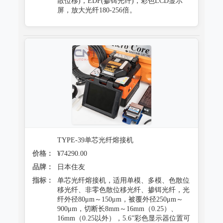
散位移)，EDF(掺铒光纤)，彩色LCD显示
屏，放大光纤180-256倍。
TYPE-39单芯光纤熔接机
价格：
¥74290.00
品牌：
日本住友
指标：
单芯光纤熔接机，适用单模、多模、色散位
移光纤、非零色散位移光纤、掺铒光纤，光
纤外径80μm～150μm，被覆外径250μm～
900μm，切断长8mm～16mm（0.25）、
16mm（0.25以外），5.6”彩色显示器位置可