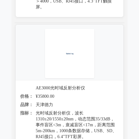
＞4000，USB、RJ45接口，4.3"TFT触摸
屏。
AE3000光时域反射分析仪
价格：
¥35800.00
品牌：
天津德力
指标：
光时域反射分析仪，波长
1310±20/1550±20nm，动态范围35/33dB，
事件盲区<3m，衰减盲区<17m，距离范围
5m-200km，1000条数据存储，USB、SD、
RJ45接口，6.4"TFT彩屏。