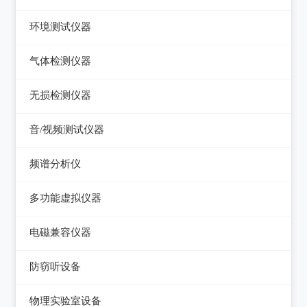
压力检验仪
热像仪
环境测试仪器
回路校验仪
接触式测温仪
音量计/噪音计/声级计
气体检测仪器
红外测温仪
照度计/亮度计
气体检测仪器
无损检测仪器
接触/红外二合一测温仪
风速计/气压计
测厚仪
音/视频测试仪器
温湿度计/水份仪
测振仪
数字电视频谱分析仪
频谱分析仪
粉尘计/粒子计数器
测距仪/测高仪
音/视频测试仪
频谱分析仪
多功能环境测试仪
多功能虚拟仪器
转速表
失真仪
多功能虚拟仪器
电磁兼容仪器
机械故障诊断仪器
电声测试仪器
电磁干扰测试仪(EMI)
探伤仪
防窃听设备
电磁抗扰度测试仪(EMS)
硬度计/粗糙度仪
防窃听设备
物理实验室设备