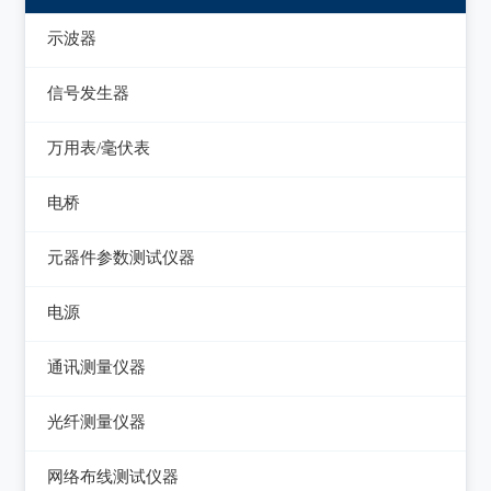
示波器
模拟示波器
信号发生器
数字示波器
函数信号发生器
万用表/毫伏表
示波表
低频信号发生器
毫伏表
电桥
虚拟示波器
高频信号发生器
手持万用表
交流/直流电桥
元器件参数测试仪器
脉冲信号发生器
台式万用表
LCR电桥
集成电路测试仪
电源
噪声信号发生器
电感测量仪
在线电路维修测试仪
直流电源
电视信号发生器
通讯测量仪器
电容测量仪
图示仪
交流电源
虚拟信号发生器
无线电综合测试仪
光纤测量仪器
电阻测量仪
高频Q表
可编程交流电源
GPS信号发生器
误码仪
光功率计
直流偏置源
网络布线测试仪器
线圈/线材测试仪
变频电源