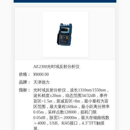
跌落试验系统
心电监护质量检测装置
沙尘试验系统
X射线机/乳腺机质量检测设备
盐雾试验系统
CR、DR机、DSA质量检测装置
多工况复合试验系统
螺旋CT质量检测装置
老化试验系统
MRI磁共振质量检测装置
浸水试验系统
AE2300光时域反射分析仪
直线加速器检测装置
价格：
¥8000.00
防潮试验系统
准分子激光检测装置
品牌：
天津德力
冻雨试验系统
指标：
光时域反射分析仪，波长1310nm/1550nm，
微波治疗设备检测系统
波长精度±20nm，动态范围34/32dB，事件
低气压（高空）试验系统
盲区<1.5m，衰减盲区<8m，最小量程为盲
电气安全检测装置
区范围，最大量程160km，最小距离分辨率
0.05m，采样点数128000，损耗门限
高/低温试验系统
其它
0.05dB，脉宽5～20000m，最大存储曲线数
＞4000，USB、RJ45接口，4.3"TFT触摸
热冲击试验系统
射线辐射检测仪器
屏。