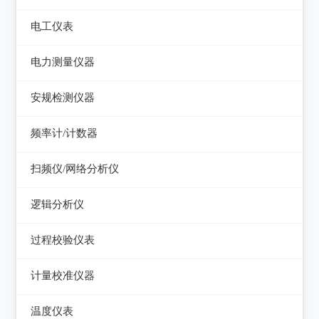
电平表/杂音计
光万用表
线缆认证测试仪
高斯计
电工仪表
调压器
天馈线分析仪
光源
线缆验证测试仪
阻抗分析仪
检流计
电子负载
电力测量仪器
功率计
光时域反射仪及其它
线缆鉴定测试仪
电阻箱
电源测试仪器
钳型电流表
安规检测仪器
网络万用表
电位差计
可编程直流电源
电参数测试仪
耐压测试仪
频率计/计数器
网络故障测试仪
精密电表
可编程交直流电源
电能质量分析仪器
绝缘电阻测试仪
频率计数器
网络综合协议分析仪
扫频仪/网络分析仪
交直流电源
接地电阻测试仪
接地导通电阻测试仪
频率分配放大器
扫频仪
数字源表
逻辑分析仪
兆欧表
泄漏电流测试仪
网络分析仪
台式逻辑分析仪
相位计/相序指示仪
过程校验仪表
多功能安规测试仪
PC逻辑分析仪
电缆故障测试仪
过程校验仪
光伏安规测试仪
计量校准仪器
逻辑笔
其它电力测量仪器
温度校验仪
电气安全分析仪
计量校准仪器
温度仪表