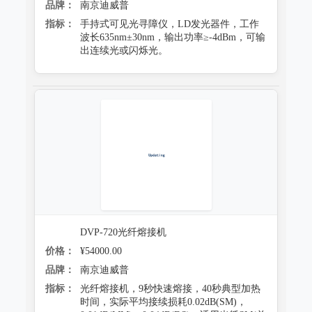
品牌：
南京迪威普
指标：
手持式可见光寻障仪，LD发光器件，工作
波长635nm±30nm，输出功率≥-4dBm，可输
出连续光或闪烁光。
DVP-720光纤熔接机
价格：
¥54000.00
品牌：
南京迪威普
指标：
光纤熔接机，9秒快速熔接，40秒典型加热
时间，实际平均接续损耗0.02dB(SM)，