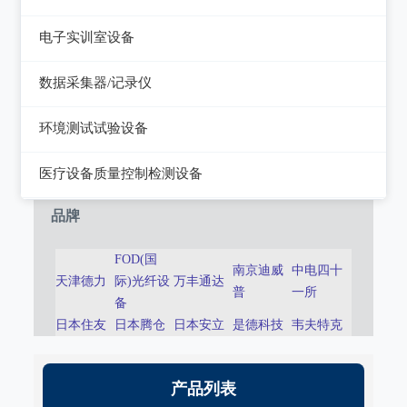
静电测试仪
近代物理
电子实训室设备
力学、机械、声学
电子实训室设备
数据采集器/记录仪
电磁学
高校电力电子系统
记录仪
环境测试试验设备
热力学
数据采集器
干燥箱/培养箱
医疗设备质量控制检测设备
淋雨试验系统
超声设备质量检测设备
品牌
耐气候试验系统试验系统
呼吸机/麻醉机质量检测设备
FOD(国
南京迪威
中电四十
冲击/碰撞试验系统
天津德力
际)光纤设
万丰通达
血液透析机质量检测设备
普
一所
备
倾斜摇摆试验系统
高频电刀质量检测设备
日本住友
日本腾仓
日本安立
是德科技
韦夫特克
振动试验系统
输液泵/注射泵质量检测设备
稳态加速度系统
产品列表
除颤/经皮起搏器质量检测装置