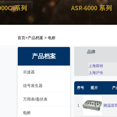
首页
>
产品档案
>
电桥
品牌
产品档案
上海双特
示波器
上海沪光
模拟示波器
信号发生器
序号
图片
产
数字示波器
函数信号发生器
万用表/毫伏表
示波表
1
测温双
低频信号发生器
毫伏表
电桥
虚拟示波器
高频信号发生器