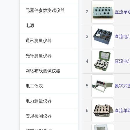
手持万用表
交流/直流电桥
元器件参数测试仪器
2
直流单
脉冲信号发生器
台式万用表
LCR电桥
集成电路测试仪
噪声信号发生器
电源
电感测量仪
在线电路维修测试仪
电视信号发生器
3
直流电
直流电源
通讯测量仪器
电容测量仪
图示仪
虚拟信号发生器
交流电源
无线电综合测试仪
电阻测量仪
光纤测量仪器
高频Q表
GPS信号发生器
可编程交流电源
4
直流电
误码仪
直流偏置源
光功率计
线圈/线材测试仪
网络布线测试仪器
变频电源
电平表/杂音计
光万用表
高斯计
线缆认证测试仪
调压器
电工仪表
5
数字式
天馈线分析仪
光源
阻抗分析仪
线缆验证测试仪
电子负载
检流计
功率计
电力测量仪器
光时域反射仪及其它
线缆鉴定测试仪
电源测试仪器
电阻箱
6
直流单
钳型电流表
安规检测仪器
网络万用表
可编程直流电源
电位差计
电参数测试仪
耐压测试仪
网络故障测试仪