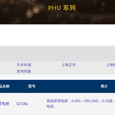
天水长城
上海正洋
上海
常州同惠
品名称
型号
简介
测温双臂电桥，0.001～555.56Ω，0.0
臂电桥
QJ18a
电源。