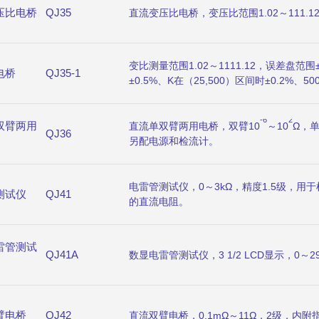
压比电桥
QJ35
直流变压比电桥，变压比范围1.02～111.12
变比测量范围1.02～1111.12，误差盘范围±
电桥
QJ35-1
±0.5%、K在（25,500）区间时±0.2%、500
-6
2
双臂两用
直流单双臂两用电桥，双臂10
～10
Ω，单
QJ36
另配电源和检流计。
电雷管测试仪，0～3kΩ，精度1.5级，用
测试仪
QJ41
的直流电阻。
雷管测试
QJ41A
数显电雷管测试仪，3 1/2 LCD显示，0～2
臂电桥
QJ42
直流双臂电桥，0.1mΩ～11Ω，2级，内