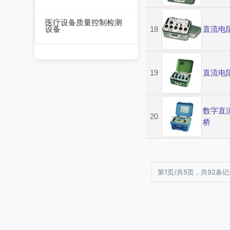
数据采集器
干燥箱/培养箱
医疗设备质量控制检测
设备
18
直流电
淋雨试验系统
超声设备质量检测设
耐气候试验系统试验
备
系统
19
直流电
呼吸机/麻醉机质量检
冲击/碰撞试验系统
测设备
倾斜摇摆试验系统
数字直
血液透析机质量检测
20
桥
设备
振动试验系统
高频电刀质量检测设
稳态加速度系统
备
第1页/共5页，共92条
跌落试验系统
输液泵/注射泵质量检
测设备
沙尘试验系统
除颤/经皮起搏器质量
盐雾试验系统
检测装置