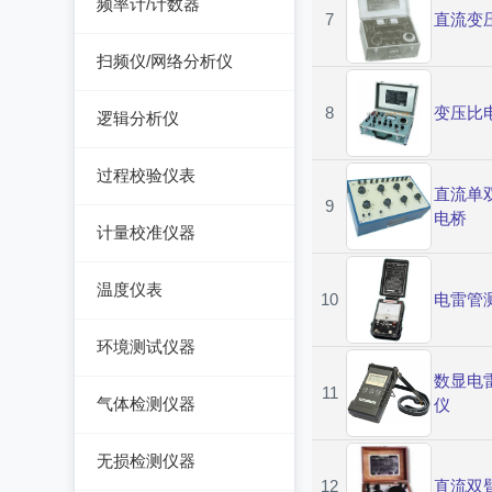
频率计/计数器
可编程交直流电源
精密电表
7
直流变
电能质量分析仪器
绝缘电阻测试仪
网络综合协议分析仪
频率计数器
交直流电源
扫频仪/网络分析仪
接地电阻测试仪
接地导通电阻测试仪
频率分配放大器
数字源表
扫频仪
兆欧表
8
变压比
逻辑分析仪
泄漏电流测试仪
网络分析仪
相位计/相序指示仪
台式逻辑分析仪
多功能安规测试仪
过程校验仪表
直流单
电缆故障测试仪
PC逻辑分析仪
9
光伏安规测试仪
过程校验仪
电桥
计量校准仪器
其它电力测量仪器
逻辑笔
电气安全分析仪
温度校验仪
计量校准仪器
温度仪表
10
电雷管
压力检验仪
热像仪
环境测试仪器
回路校验仪
接触式测温仪
数显电
音量计/噪音计/声级计
11
气体检测仪器
仪
红外测温仪
照度计/亮度计
气体检测仪器
无损检测仪器
接触/红外二合一测温
风速计/气压计
12
直流双
仪