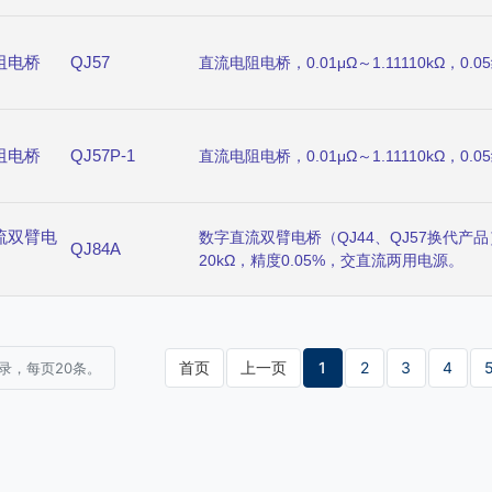
阻电桥
QJ57
直流电阻电桥，0.01μΩ～1.11110kΩ，
阻电桥
QJ57P-1
直流电阻电桥，0.01μΩ～1.11110kΩ，0
流双臂电
数字直流双臂电桥（QJ44、QJ57换代产品），
QJ84A
20kΩ，精度0.05%，交直流两用电源。
首页
上一页
1
2
3
4
记录，每页20条。