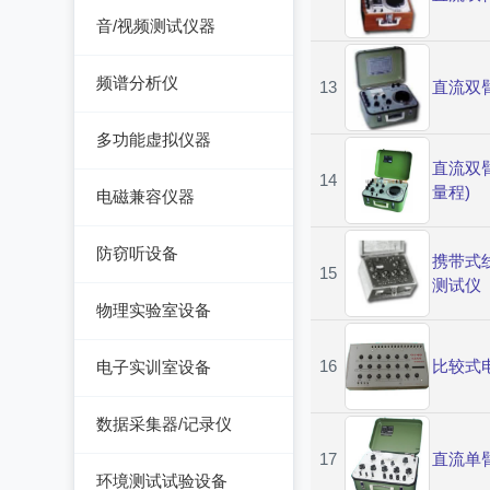
测厚仪
音/视频测试仪器
温湿度计/水份仪
测振仪
数字电视频谱分析仪
粉尘计/粒子计数器
频谱分析仪
13
直流双
测距仪/测高仪
音/视频测试仪
多功能环境测试仪
频谱分析仪
多功能虚拟仪器
转速表
失真仪
直流双
14
多功能虚拟仪器
机械故障诊断仪器
量程)
电磁兼容仪器
电声测试仪器
探伤仪
电磁干扰测试仪(EMI)
防窃听设备
携带式
15
硬度计/粗糙度仪
电磁抗扰度测试仪
测试仪
防窃听设备
(EMS)
物理实验室设备
静电测试仪
近代物理
16
比较式
电子实训室设备
力学、机械、声学
电子实训室设备
数据采集器/记录仪
电磁学
高校电力电子系统
17
直流单
记录仪
环境测试试验设备
热力学