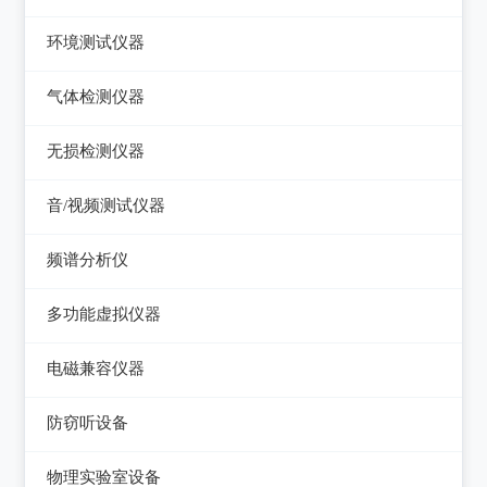
压力检验仪
热像仪
环境测试仪器
回路校验仪
接触式测温仪
音量计/噪音计/声级计
气体检测仪器
红外测温仪
照度计/亮度计
气体检测仪器
无损检测仪器
接触/红外二合一测温仪
风速计/气压计
测厚仪
音/视频测试仪器
温湿度计/水份仪
测振仪
数字电视频谱分析仪
频谱分析仪
粉尘计/粒子计数器
测距仪/测高仪
音/视频测试仪
频谱分析仪
多功能环境测试仪
多功能虚拟仪器
转速表
失真仪
多功能虚拟仪器
电磁兼容仪器
机械故障诊断仪器
电声测试仪器
电磁干扰测试仪(EMI)
探伤仪
防窃听设备
电磁抗扰度测试仪(EMS)
硬度计/粗糙度仪
防窃听设备
物理实验室设备