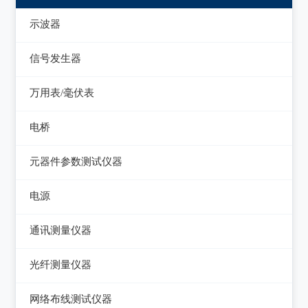
示波器
模拟示波器
信号发生器
数字示波器
函数信号发生器
万用表/毫伏表
示波表
低频信号发生器
毫伏表
电桥
虚拟示波器
高频信号发生器
手持万用表
交流/直流电桥
元器件参数测试仪器
脉冲信号发生器
台式万用表
LCR电桥
集成电路测试仪
电源
噪声信号发生器
电感测量仪
在线电路维修测试仪
直流电源
电视信号发生器
通讯测量仪器
电容测量仪
图示仪
交流电源
虚拟信号发生器
无线电综合测试仪
光纤测量仪器
电阻测量仪
高频Q表
可编程交流电源
GPS信号发生器
误码仪
光功率计
直流偏置源
网络布线测试仪器
线圈/线材测试仪
变频电源