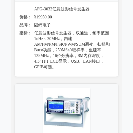
AFG-3032任意波形信号发生器
价格：
¥19950.00
品牌：
固纬电子
指标：
任意波形信号发生器，双通道，频率范围
1uHz～30MHz，内建
AM/FM/PM/FSK/PWM/SUM调变、扫描和
Burst功能，250MSa/s取样率，重建率
125MHz，16位分辨率，8M内存深度，
4.3"TFT LCD显示，USB、LAN接口，
GPIB可选。