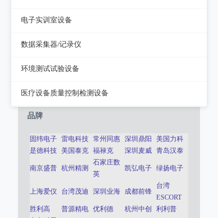
静电测试仪
近代物理
电子实训室设备
力学、机械、声学
电子实训室设备
数据采集器/记录仪
电磁学
高校电力电子系统
记录仪
环境测试试验设备
热力学
数据采集器
干燥箱/培养箱
医疗设备质量控制检测设备
淋雨试验系统
超声设备质量检测设备
品牌
耐气候试验系统试验系统
呼吸机/麻醉机质量检测设备
固纬电子
雷电科技
常州同惠
深圳鼎阳
美国力科
冲击/碰撞试验系统
是德科技
美国泰克
福禄克
深圳麦威
青岛汉泰
血液透析机质量检测设备
石家庄数
倾斜摇摆试验系统
南京盛普
杭州精测
凯弘电子
绿扬电子
高频电刀质量检测设备
英
台湾
振动试验系统
上海爱仪
输液泵/注射泵质量检测设备
台湾茂迪
深圳业海
成都前锋
ESCORT
稳态加速度系统
胜利高
普源精电
优利德
杭州中创
利利普
除颤/经皮起搏器质量检测装置