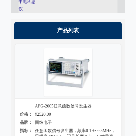
中电科思
跌落试验系统
心电监护质量检测装置
仪
沙尘试验系统
X射线机/乳腺机质量检测设备
产品列表
盐雾试验系统
CR、DR机、DSA质量检测装置
多工况复合试验系统
螺旋CT质量检测装置
老化试验系统
MRI磁共振质量检测装置
浸水试验系统
直线加速器检测装置
防潮试验系统
准分子激光检测装置
冻雨试验系统
微波治疗设备检测系统
低气压（高空）试验系统
AFG-2005任意函数信号发生器
电气安全检测装置
价格：
¥2520.00
高/低温试验系统
其它
品牌：
固纬电子
热冲击试验系统
指标：
任意函数信号发生器，频率0.1Hz～5MHz，
射线辐射检测仪器