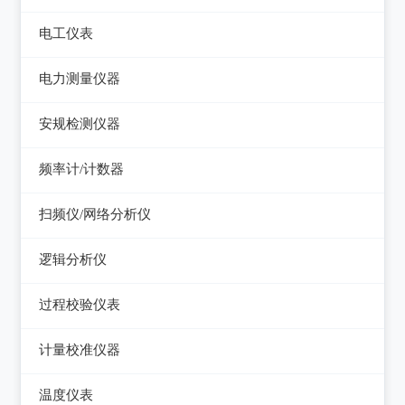
电平表/杂音计
光万用表
线缆认证测试仪
高斯计
电工仪表
调压器
天馈线分析仪
光源
线缆验证测试仪
阻抗分析仪
检流计
电子负载
电力测量仪器
功率计
光时域反射仪及其它
线缆鉴定测试仪
电阻箱
电源测试仪器
钳型电流表
安规检测仪器
网络万用表
电位差计
可编程直流电源
电参数测试仪
耐压测试仪
频率计/计数器
网络故障测试仪
精密电表
可编程交直流电源
电能质量分析仪器
绝缘电阻测试仪
频率计数器
网络综合协议分析仪
扫频仪/网络分析仪
交直流电源
接地电阻测试仪
接地导通电阻测试仪
频率分配放大器
扫频仪
数字源表
逻辑分析仪
兆欧表
泄漏电流测试仪
网络分析仪
台式逻辑分析仪
相位计/相序指示仪
过程校验仪表
多功能安规测试仪
PC逻辑分析仪
电缆故障测试仪
过程校验仪
光伏安规测试仪
计量校准仪器
逻辑笔
其它电力测量仪器
温度校验仪
电气安全分析仪
计量校准仪器
温度仪表