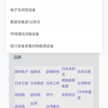
静电测试仪
近代物理
电子实训室设备
力学、机械、声学
电子实训室设备
数据采集器/记录仪
电磁学
高校电力电子系统
记录仪
环境测试试验设备
热力学
数据采集器
干燥箱/培养箱
医疗设备质量控制检测设备
淋雨试验系统
超声设备质量检测设备
品牌
耐气候试验系统试验系统
呼吸机/麻醉机质量检测设备
日本克列
固纬电子
福禄克
是德科技
日本日置
冲击/碰撞试验系统
茨
血液透析机质量检测设备
德国美翠
倾斜摇摆试验系统
日本万用
日本凯世
日本三和
台湾群特
高频电刀质量检测设备
集团
CEM华盛
振动试验系统
优利德
输液泵/注射泵质量检测设备
胜利高
伊万
东莞华仪
昌
稳态加速度系统
台湾
除颤/经皮起搏器质量检测装置
优仪高
台湾泰仕