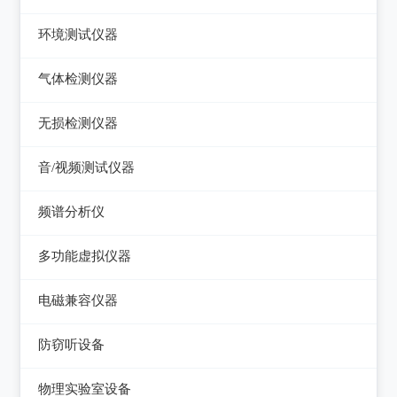
压力检验仪
热像仪
环境测试仪器
回路校验仪
接触式测温仪
音量计/噪音计/声级计
气体检测仪器
红外测温仪
照度计/亮度计
气体检测仪器
无损检测仪器
接触/红外二合一测温仪
风速计/气压计
测厚仪
音/视频测试仪器
温湿度计/水份仪
测振仪
数字电视频谱分析仪
频谱分析仪
粉尘计/粒子计数器
测距仪/测高仪
音/视频测试仪
频谱分析仪
多功能环境测试仪
多功能虚拟仪器
转速表
失真仪
多功能虚拟仪器
电磁兼容仪器
机械故障诊断仪器
电声测试仪器
电磁干扰测试仪(EMI)
探伤仪
防窃听设备
电磁抗扰度测试仪(EMS)
硬度计/粗糙度仪
防窃听设备
物理实验室设备