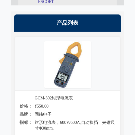
ESCORT
跌落试验系统
心电监护质量检测装置
沙尘试验系统
X射线机/乳腺机质量检测设备
产品列表
盐雾试验系统
CR、DR机、DSA质量检测装置
多工况复合试验系统
螺旋CT质量检测装置
老化试验系统
MRI磁共振质量检测装置
浸水试验系统
直线加速器检测装置
防潮试验系统
准分子激光检测装置
冻雨试验系统
微波治疗设备检测系统
GCM-302钳形电流表
低气压（高空）试验系统
价格：
¥550.00
电气安全检测装置
品牌：
固纬电子
高/低温试验系统
其它
指标：
钳形电流表，600V/600A,自动换挡，夹钳尺
寸Φ30mm。
热冲击试验系统
射线辐射检测仪器