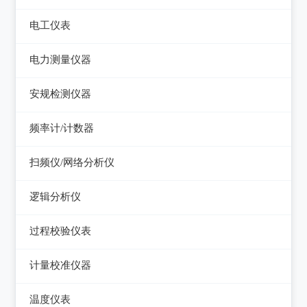
电平表/杂音计
光万用表
线缆认证测试仪
高斯计
电工仪表
调压器
天馈线分析仪
光源
线缆验证测试仪
阻抗分析仪
检流计
电子负载
电力测量仪器
功率计
光时域反射仪及其它
线缆鉴定测试仪
电阻箱
电源测试仪器
钳型电流表
安规检测仪器
网络万用表
电位差计
可编程直流电源
电参数测试仪
耐压测试仪
频率计/计数器
网络故障测试仪
精密电表
可编程交直流电源
电能质量分析仪器
绝缘电阻测试仪
频率计数器
网络综合协议分析仪
扫频仪/网络分析仪
交直流电源
接地电阻测试仪
接地导通电阻测试仪
频率分配放大器
扫频仪
数字源表
逻辑分析仪
兆欧表
泄漏电流测试仪
网络分析仪
台式逻辑分析仪
相位计/相序指示仪
过程校验仪表
多功能安规测试仪
PC逻辑分析仪
电缆故障测试仪
过程校验仪
光伏安规测试仪
计量校准仪器
逻辑笔
其它电力测量仪器
温度校验仪
电气安全分析仪
计量校准仪器
温度仪表