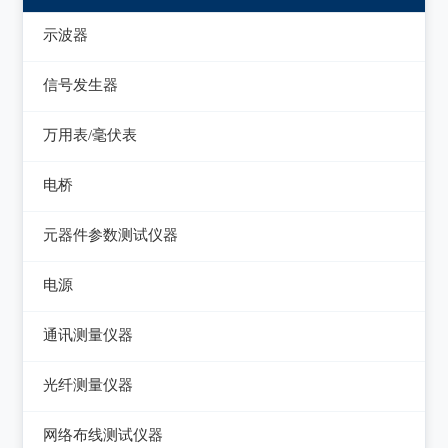
示波器
模拟示波器
信号发生器
数字示波器
函数信号发生器
万用表/毫伏表
示波表
低频信号发生器
毫伏表
电桥
虚拟示波器
高频信号发生器
手持万用表
交流/直流电桥
元器件参数测试仪器
脉冲信号发生器
台式万用表
LCR电桥
集成电路测试仪
电源
噪声信号发生器
电感测量仪
在线电路维修测试仪
直流电源
电视信号发生器
通讯测量仪器
电容测量仪
图示仪
交流电源
虚拟信号发生器
无线电综合测试仪
光纤测量仪器
电阻测量仪
高频Q表
可编程交流电源
GPS信号发生器
误码仪
光功率计
直流偏置源
网络布线测试仪器
线圈/线材测试仪
变频电源