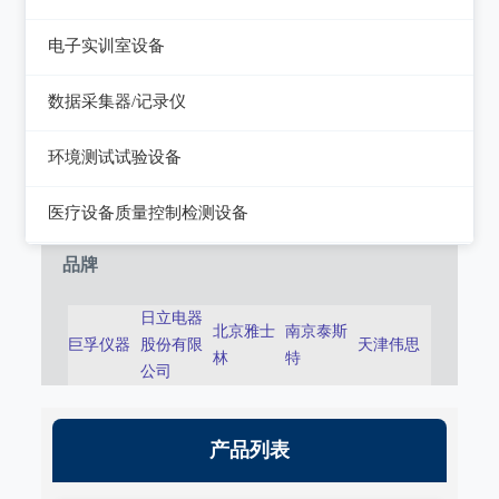
静电测试仪
近代物理
电子实训室设备
力学、机械、声学
电子实训室设备
数据采集器/记录仪
电磁学
高校电力电子系统
记录仪
环境测试试验设备
热力学
数据采集器
干燥箱/培养箱
医疗设备质量控制检测设备
淋雨试验系统
超声设备质量检测设备
品牌
耐气候试验系统试验系统
呼吸机/麻醉机质量检测设备
日立电器
北京雅士
南京泰斯
冲击/碰撞试验系统
巨孚仪器
股份有限
天津伟思
血液透析机质量检测设备
林
特
公司
倾斜摇摆试验系统
高频电刀质量检测设备
振动试验系统
输液泵/注射泵质量检测设备
产品列表
稳态加速度系统
除颤/经皮起搏器质量检测装置