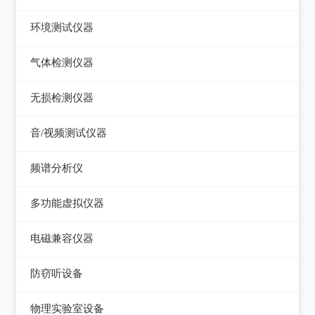
压力检验仪
热像仪
环境测试仪器
回路校验仪
接触式测温仪
音量计/噪音计/声级计
气体检测仪器
红外测温仪
照度计/亮度计
气体检测仪器
无损检测仪器
接触/红外二合一测温仪
风速计/气压计
测厚仪
音/视频测试仪器
温湿度计/水份仪
测振仪
数字电视频谱分析仪
频谱分析仪
粉尘计/粒子计数器
测距仪/测高仪
音/视频测试仪
频谱分析仪
多功能环境测试仪
多功能虚拟仪器
转速表
失真仪
多功能虚拟仪器
电磁兼容仪器
机械故障诊断仪器
电声测试仪器
电磁干扰测试仪(EMI)
探伤仪
防窃听设备
电磁抗扰度测试仪(EMS)
硬度计/粗糙度仪
防窃听设备
物理实验室设备