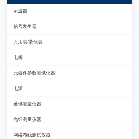
示波器
模拟示波器
信号发生器
数字示波器
函数信号发生器
万用表/毫伏表
示波表
低频信号发生器
毫伏表
电桥
虚拟示波器
高频信号发生器
手持万用表
交流/直流电桥
元器件参数测试仪器
脉冲信号发生器
台式万用表
LCR电桥
集成电路测试仪
电源
噪声信号发生器
电感测量仪
在线电路维修测试仪
直流电源
电视信号发生器
通讯测量仪器
电容测量仪
图示仪
交流电源
虚拟信号发生器
无线电综合测试仪
光纤测量仪器
电阻测量仪
高频Q表
可编程交流电源
GPS信号发生器
误码仪
光功率计
直流偏置源
网络布线测试仪器
线圈/线材测试仪
变频电源