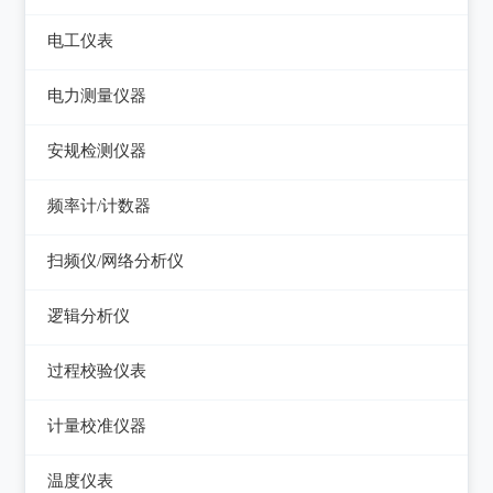
电平表/杂音计
光万用表
线缆认证测试仪
高斯计
电工仪表
调压器
天馈线分析仪
光源
线缆验证测试仪
阻抗分析仪
检流计
电子负载
电力测量仪器
功率计
光时域反射仪及其它
线缆鉴定测试仪
电阻箱
电源测试仪器
钳型电流表
安规检测仪器
网络万用表
电位差计
可编程直流电源
电参数测试仪
耐压测试仪
频率计/计数器
网络故障测试仪
精密电表
可编程交直流电源
电能质量分析仪器
绝缘电阻测试仪
频率计数器
网络综合协议分析仪
扫频仪/网络分析仪
交直流电源
接地电阻测试仪
接地导通电阻测试仪
频率分配放大器
扫频仪
数字源表
逻辑分析仪
兆欧表
泄漏电流测试仪
网络分析仪
台式逻辑分析仪
相位计/相序指示仪
过程校验仪表
多功能安规测试仪
PC逻辑分析仪
电缆故障测试仪
过程校验仪
光伏安规测试仪
计量校准仪器
逻辑笔
其它电力测量仪器
温度校验仪
电气安全分析仪
计量校准仪器
温度仪表