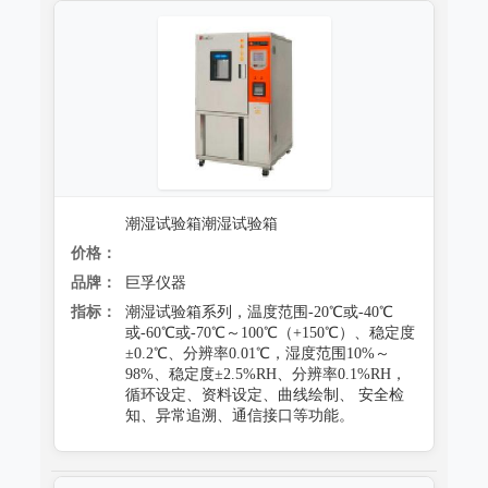
跌落试验系统
心电监护质量检测装置
沙尘试验系统
X射线机/乳腺机质量检测设备
盐雾试验系统
CR、DR机、DSA质量检测装置
多工况复合试验系统
螺旋CT质量检测装置
老化试验系统
MRI磁共振质量检测装置
潮湿试验箱潮湿试验箱
浸水试验系统
直线加速器检测装置
价格：
品牌：
巨孚仪器
防潮试验系统
准分子激光检测装置
指标：
潮湿试验箱系列，温度范围-20℃或-40℃
冻雨试验系统
或-60℃或-70℃～100℃（+150℃）、稳定度
微波治疗设备检测系统
±0.2℃、分辨率0.01℃，湿度范围10%～
98%、稳定度±2.5%RH、分辨率0.1%RH，
低气压（高空）试验系统
电气安全检测装置
循环设定、资料设定、曲线绘制、 安全检
知、异常追溯、通信接口等功能。
高/低温试验系统
其它
热冲击试验系统
射线辐射检测仪器