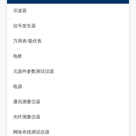
示波器
模拟示波器
信号发生器
数字示波器
函数信号发生器
万用表/毫伏表
示波表
低频信号发生器
毫伏表
电桥
虚拟示波器
高频信号发生器
手持万用表
交流/直流电桥
元器件参数测试仪器
脉冲信号发生器
台式万用表
LCR电桥
集成电路测试仪
电源
噪声信号发生器
电感测量仪
在线电路维修测试仪
直流电源
电视信号发生器
通讯测量仪器
电容测量仪
图示仪
交流电源
虚拟信号发生器
无线电综合测试仪
光纤测量仪器
电阻测量仪
高频Q表
可编程交流电源
GPS信号发生器
误码仪
光功率计
直流偏置源
网络布线测试仪器
线圈/线材测试仪
变频电源