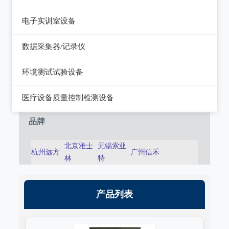
静电测试仪
近代物理
电子实训室设备
力学、机械、声学
电子实训室设备
数据采集器/记录仪
电磁学
高校电力电子系统
记录仪
环境测试试验设备
热力学
数据采集器
干燥箱/培养箱
医疗设备质量控制检测设备
淋雨试验系统
超声设备质量检测设备
品牌
耐气候试验系统试验系统
呼吸机/麻醉机质量检测设备
北京雅士
无锡索亚
杭州远方
广州信禾
冲击/碰撞试验系统
林
特
血液透析机质量检测设备
倾斜摇摆试验系统
高频电刀质量检测设备
产品列表
振动试验系统
输液泵/注射泵质量检测设备
稳态加速度系统
除颤/经皮起搏器质量检测装置