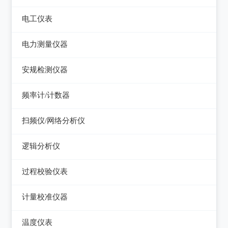
电平表/杂音计
光万用表
线缆认证测试仪
高斯计
电工仪表
调压器
天馈线分析仪
光源
线缆验证测试仪
阻抗分析仪
检流计
电子负载
电力测量仪器
功率计
光时域反射仪及其它
线缆鉴定测试仪
电阻箱
电源测试仪器
钳型电流表
安规检测仪器
网络万用表
电位差计
可编程直流电源
电参数测试仪
耐压测试仪
频率计/计数器
网络故障测试仪
精密电表
可编程交直流电源
电能质量分析仪器
绝缘电阻测试仪
频率计数器
网络综合协议分析仪
扫频仪/网络分析仪
交直流电源
接地电阻测试仪
接地导通电阻测试仪
频率分配放大器
扫频仪
数字源表
逻辑分析仪
兆欧表
泄漏电流测试仪
网络分析仪
台式逻辑分析仪
相位计/相序指示仪
过程校验仪表
多功能安规测试仪
PC逻辑分析仪
电缆故障测试仪
过程校验仪
光伏安规测试仪
计量校准仪器
逻辑笔
其它电力测量仪器
温度校验仪
电气安全分析仪
计量校准仪器
温度仪表