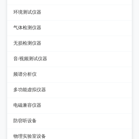
压力检验仪
热像仪
环境测试仪器
回路校验仪
接触式测温仪
音量计/噪音计/声级计
气体检测仪器
红外测温仪
照度计/亮度计
气体检测仪器
无损检测仪器
接触/红外二合一测温仪
风速计/气压计
测厚仪
音/视频测试仪器
温湿度计/水份仪
测振仪
数字电视频谱分析仪
频谱分析仪
粉尘计/粒子计数器
测距仪/测高仪
音/视频测试仪
频谱分析仪
多功能环境测试仪
多功能虚拟仪器
转速表
失真仪
多功能虚拟仪器
电磁兼容仪器
机械故障诊断仪器
电声测试仪器
电磁干扰测试仪(EMI)
探伤仪
防窃听设备
电磁抗扰度测试仪(EMS)
硬度计/粗糙度仪
防窃听设备
物理实验室设备