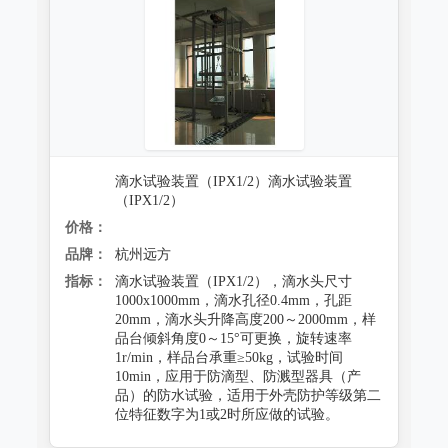
跌落试验系统
心电监护质量检测装置
沙尘试验系统
X射线机/乳腺机质量检测设备
盐雾试验系统
CR、DR机、DSA质量检测装置
多工况复合试验系统
螺旋CT质量检测装置
滴水试验装置（IPX1/2）滴水试验装置
老化试验系统
MRI磁共振质量检测装置
（IPX1/2）
浸水试验系统
价格：
直线加速器检测装置
品牌：
杭州远方
防潮试验系统
准分子激光检测装置
指标：
滴水试验装置（IPX1/2），滴水头尺寸
1000x1000mm，滴水孔径0.4mm，孔距
冻雨试验系统
微波治疗设备检测系统
20mm，滴水头升降高度200～2000mm，样
品台倾斜角度0～15°可更换，旋转速率
低气压（高空）试验系统
电气安全检测装置
1r/min，样品台承重≥50kg，试验时间
10min，应用于防滴型、防溅型器具（产
高/低温试验系统
品）的防水试验，适用于外壳防护等级第二
其它
位特征数字为1或2时所应做的试验。
热冲击试验系统
射线辐射检测仪器