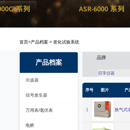
首页
>
产品档案
>
老化试验系统
品牌
产品档案
巨孚仪器
示波器
序号
图片
产
模拟示波器
信号发生器
数字示波器
函数信号发生器
1
换气式
万用表/毫伏表
示波表
低频信号发生器
毫伏表
电桥
虚拟示波器
高频信号发生器