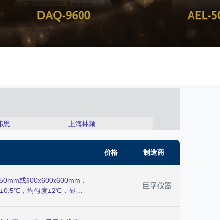
伟思
上海林频
价格
制造商
mm或600x600x600mm，
巨孚仪器
±0.5℃，均匀度±2℃，显示
50）次/小时，多翼离心水平扩