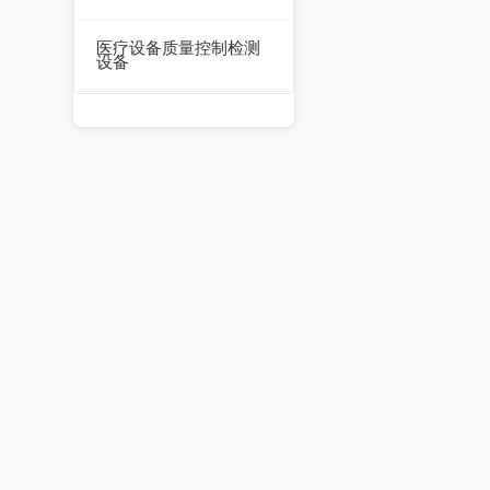
数据采集器
干燥箱/培养箱
医疗设备质量控制检测
设备
淋雨试验系统
超声设备质量检测设
耐气候试验系统试验
备
系统
呼吸机/麻醉机质量检
冲击/碰撞试验系统
测设备
倾斜摇摆试验系统
血液透析机质量检测
设备
振动试验系统
高频电刀质量检测设
稳态加速度系统
备
跌落试验系统
输液泵/注射泵质量检
测设备
沙尘试验系统
除颤/经皮起搏器质量
盐雾试验系统
检测装置