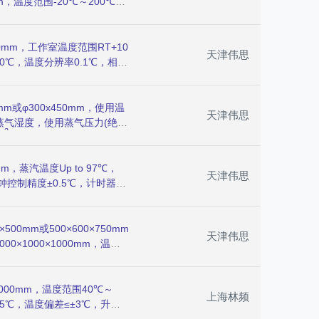
0mm，温度范围-20℃～200℃
波动高温室及低温室均≤±2℃，
或50kg或60kg，LED数显微
小于等于15秒，温度恢复时
0mm，工作室温度范围RT+10
天津伟思
次/小时，适用于高分子材料
.0℃，温度分辨率0.1℃，相
缆护套、热缩套管、橡胶试片
度偏差+2/-3%RH，臭氧浓度
也可作高温精密恒温干燥箱对物
%，模拟和强化大气中的臭氧条
、易爆及挥发成易燃易爆性物
和评价橡胶抗臭氧老化性能与
m或φ300x450mm，使用温
天津伟思
防老化措施，以提高橡胶制品
和蒸气湿度，使用蒸气压力(绝对
2
m
，水蒸气自然对流循环，缺
动泻压功能，LED数字型温
m，蒸汽温度Up to 97℃，
天津伟思
钟控制精度±0.5℃，计时器
金制品、金属制品、电子电
、汽摩配件、汽车零部件、卫
料、制锁业、五金家具、运动
0mm或500×600×750mm
天津伟思
1000×1000×1000mm，温度
，恒温波动度±0.5℃，换气时
D＋S、S、R.微电脑集成控制
试验电线、电缆、绝缘体或被覆
2000mm，温度范围40℃～
上海林频
拉强度及伸长率。
.5℃，温度偏差≤±3℃，升降