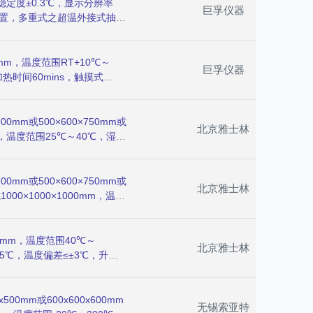
稳定度±0.3℃，显示分辨率
巨孚仪器
装置，多重式之超温外接式抽气
成品类借着BURN-IN(预
而使产品进入市场后可靠性相
、服务器、MONITOR、电
mm，温度范围RT+10℃～
巨孚仪器
为主。
加热时间60mins，触摸式
设定9,990Mins，全自动安
mm或500×600×750mm或
北京雅士林
00mm，温度范围25℃～40℃，湿度
phm，温度波动度±0.5℃，样
，气体流速8～16mm/s，热
同频道协调控制，适用于非金属
mm或500×600×750mm或
北京雅士林
或1000×1000×1000mm，温度
2℃%，恒温波动度±0.5℃，换
LED数显P·I·D+S·S·R微电
漏电、短路、超温、电机过热、
00mm，温度范围40℃～
北京雅士林
试验，电子零配件、塑化产品
.5℃，温度偏差≤±3℃，升降
99小时，室体噪音＜75dB，高
微温度老化室电脑控制仪表，控
加热器。
0mm或600x600x600mm
无锡索亚特