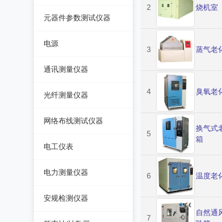
手持万用表
2
烧机室
交流/直流电桥
元器件参数测试仪器
脉冲信号发生器
台式万用表
LCR电桥
集成电路测试仪
噪声信号发生器
电源
3
蒸气老
电感测量仪
在线电路维修测试仪
电视信号发生器
直流电源
通讯测量仪器
电容测量仪
图示仪
虚拟信号发生器
交流电源
无线电综合测试仪
4
臭氧老
电阻测量仪
光纤测量仪器
高频Q表
GPS信号发生器
可编程交流电源
误码仪
直流偏置源
光功率计
线圈/线材测试仪
网络布线测试仪器
变频电源
换气式
电平表/杂音计
5
光万用表
高斯计
箱
线缆认证测试仪
调压器
电工仪表
天馈线分析仪
光源
阻抗分析仪
线缆验证测试仪
电子负载
检流计
功率计
电力测量仪器
光时域反射仪及其它
6
温度老
线缆鉴定测试仪
电源测试仪器
电阻箱
钳型电流表
安规检测仪器
网络万用表
可编程直流电源
电位差计
电参数测试仪
自然通
耐压测试仪
7
网络故障测试仪