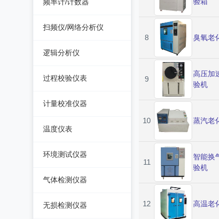
验箱
频率计/计数器
可编程交直流电源
精密电表
电能质量分析仪器
绝缘电阻测试仪
网络综合协议分析仪
频率计数器
交直流电源
扫频仪/网络分析仪
接地电阻测试仪
接地导通电阻测试仪
8
臭氧老
频率分配放大器
数字源表
扫频仪
兆欧表
逻辑分析仪
泄漏电流测试仪
网络分析仪
相位计/相序指示仪
台式逻辑分析仪
高压加
多功能安规测试仪
过程校验仪表
9
验机
电缆故障测试仪
PC逻辑分析仪
光伏安规测试仪
过程校验仪
计量校准仪器
其它电力测量仪器
逻辑笔
电气安全分析仪
温度校验仪
10
蒸汽老
计量校准仪器
温度仪表
压力检验仪
热像仪
环境测试仪器
智能换
回路校验仪
11
验机
接触式测温仪
音量计/噪音计/声级计
气体检测仪器
红外测温仪
照度计/亮度计
气体检测仪器
12
高温老
无损检测仪器
接触/红外二合一测温
风速计/气压计
仪