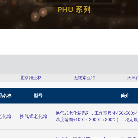
北京雅士林
无锡索亚特
天津
品名称
型号
简介
换气式老化箱系列，工作室尺寸450x500x450
老化箱
换气式老化箱
温度范围+10℃～200℃（300℃），稳定度
分辨率0.1℃，空气变化率5～200（3～2
散送风循环系统，换气量测定功能。