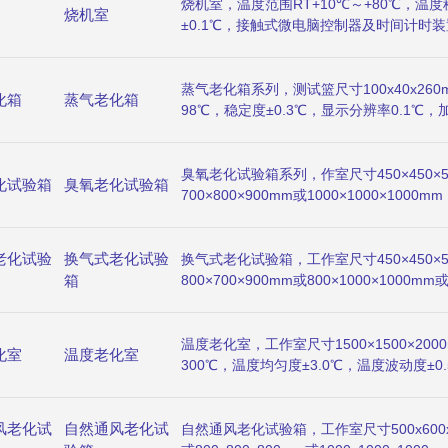
烧机室，温度范围RT+10℃～+80℃，温度
烧机室
±0.1℃，接触式微电脑控制器及时间计时
安全保护装置及压力防爆孔设计，用于半成品、
烧)来移除早期失效不合格之零组件产品，
对提高，保障产品确实没问题，适用于计算机
蒸气老化箱系列，测试篮尺寸100x40x260
化箱
蒸气老化箱
源供应器、电子交换机等相关电子通信产业
98℃，稳定度±0.3℃，显示分辨率0.1℃，
PID+SSR温度控制器，时间计时功能，最大可
全超温保护及气用水缺水空焚保护装置。
臭氧老化试验箱系列，作室尺寸450×450×500
化试验箱
臭氧老化试验箱
700×800×900mm或1000×1000×10
范围30%～65%RH，臭氧浓度50～1500p
架转速360度旋转样品架（转速1转每分钟）
老化试验
换气式老化试验
平衡调温方式，彩色触摸屏，P·I·D系统
换气式老化试验箱，工作室尺寸450×450×500
材料和橡胶制品的老化龟裂试验。
箱
800×700×900mm或800×1000×1000mm
范围RT＋10℃～200℃、300℃，均匀度±
气时间1min～99h可调，换气量2～200次/h，
脑集成控制器，定时范围1～9999min，
温度老化室，工作室尺寸1500×1500×20
化室
温度老化室
过电流保护，适用于电气绝缘材料的耐热性
300℃，温度均匀度±3.0℃，温度波动度±0
之换气老化试验。
温速率0.7～1℃/min，时间设定范围0～9
精度数显P·I·D＋S·S·R系统同频道协调
风老化试
自然通风老化试
制精度±0.1℃，远红外镍合金高速加温电
自然通风老化试验箱，工作室尺寸500x600x50