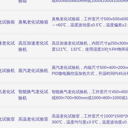
验箱
或800x800x800mm或1000x1000x100
或-40℃～200℃或-60℃～200℃，温度
温度波动≤±0.5℃，样品区承重20kg或30kg
电脑集成控制器，低温区、高温区转换时间
臭氧老化试验箱，工作室尺寸500x500x60
化试验箱
臭氧老化试验箱
间小于等于5分钟，换气量调节范围8～40
～+60℃，温度波动度±0.5℃，温度偏差±2
（塑胶、塑料）和电气绝缘材料如：电线电
对湿度≤65%RH，湿度分辨率0.1%R.H，湿
或PVC材料等绝缘构件的耐热性能试验，
0～1000pphm可调，臭氧浓度偏差≤10
品干燥、烘焙、热处理等（但不适用于易燃
速老化试
高压加速老化试
件，研究臭氧对橡胶的作用规律，快速鉴定
高压加速老化试验机，内部尺寸φ250x300m
质的干燥和试验）。
抗臭氧剂防护效能的方法，进而采取有效的
验机
度121℃、132℃，使用湿度100％RH饱
2
的使用寿命。
压力)1个环境大气压+0.0Kg/cm
～2.0Kg/c
水保护、超压保护、自动/手动补水功能、自
度控制器。
蒸汽老化试验机，内箱尺寸500×400×200m
化试验机
蒸汽老化试验机
PID微电脑控温加热方式，升温时间约45分
9999分钟，适用五金电镀、塑胶电镀、五
器、电子五金、五金塑料、化工涂料、烤漆
气老化试
智能换气老化试
浴洁具、水暖器材、螺丝、紧固件、磁性材
智能换气老化试验机，工作室尺寸450×450×50
器材等行业品质检测之需要。
验机
或800×700×900mm或1000×800×1000或
范围RT＋10℃～300℃，温度均匀度±2℃
间1min～9999h可调，LED数显 P、I、
器，定时范围1min～9999h可调，用来
高温老化试验室，工作室尺寸1500*1500*
化试验室
高温老化试验室
之橡胶试片以比较试片老化前与老化后之抗
300℃，温度均匀度±3.0℃，温度波动度±0