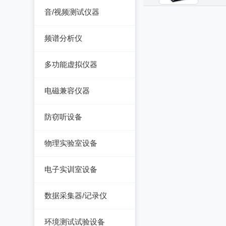
测厚仪
音/视频测试仪器
温湿度计/水份仪
测振仪
数字电视频谱分析仪
粉尘计/粒子计数器
频谱分析仪
测距仪/测高仪
音/视频测试仪
多功能环境测试仪
频谱分析仪
多功能虚拟仪器
转速表
失真仪
多功能虚拟仪器
机械故障诊断仪器
电磁兼容仪器
电声测试仪器
探伤仪
电磁干扰测试仪(EMI)
防窃听设备
硬度计/粗糙度仪
电磁抗扰度测试仪
防窃听设备
(EMS)
物理实验室设备
静电测试仪
近代物理
电子实训室设备
力学、机械、声学
电子实训室设备
数据采集器/记录仪
电磁学
高校电力电子系统
记录仪
环境测试试验设备
热力学