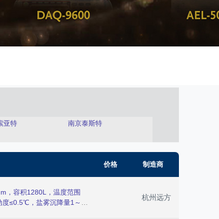
索亚特
南京泰斯特
价格
制造商
mm，容积1280L，温度范围
杭州远方
动度≤0.5℃，盐雾沉降量1～
盐雾腐蚀大气环境，来检验试