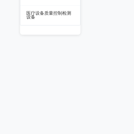
数据采集器
干燥箱/培养箱
医疗设备质量控制检测
设备
淋雨试验系统
超声设备质量检测设
耐气候试验系统试验
备
系统
呼吸机/麻醉机质量检
冲击/碰撞试验系统
测设备
倾斜摇摆试验系统
血液透析机质量检测
设备
振动试验系统
高频电刀质量检测设
稳态加速度系统
备
跌落试验系统
输液泵/注射泵质量检
测设备
沙尘试验系统
除颤/经皮起搏器质量
盐雾试验系统
检测装置