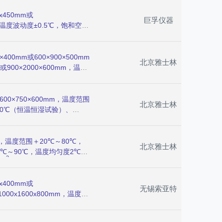
料因吸收盐而劣化的程度。
450mm或
巨孚仪器
℃，温度波动度±0.5℃，饱和空气
方式，最大设定时间可达9,999
用于盐雾、醋酸铜等各种测式规格。
0mm或600×900×500mm
北京雅士林
mm或900×2000×600mm，温度
％RH，温度均匀度±2℃，温度
·h，喷雾时间1～
式液晶中英文对话式显示微电脑
×750×600mm，温度范围
北京雅士林
验结束、过电流保护，可支持
100℃（恒温恒湿试验）、
晾干（热干、风干）等试验均
95～98%R·H（盐雾试验）、
RT＋10℃～60℃，温度均
3%RH，湿度波动度±0.5%，
，温度范围＋20℃～80℃，
北京雅士林
蒸汽式加湿器，水位自动补
0℃～90℃，温度均匀度2℃，
2
同频道协调控制，适用于航空航天
cm
·h，升降温速率0.7～
子产品、各种电子元气件在高
度交变范围20℃～80℃，
同频道协调控制，120组程式、每组
400mm或
无锡索亚特
间设定最大值为99小时59
或1000x1600x800mm，温度范
有通常盐雾试验机的功能外还结合
度±0.5℃，盐雾沉降量1～
状腐蚀和丝状腐蚀等试验环
ID运算及模糊控制，可做中性盐