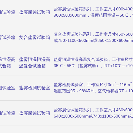
品对氯化钠溶液的腐蚀效果活某些非金属材
盐雾腐蚀试验箱系列，工作室尺寸600x400x
蚀试验箱
盐雾腐蚀试验箱
900x500x600mm，温度范围室温～50
压力0.8～2.0kg/cm，手动及全自动控制
Hrs， P.P.& PVC 坚实力学结构，适
复合盐雾试验箱系列，工作室尺寸450×600×40
雾试验箱
复合盐雾试验箱
或750×1100×500mm或850×1300×600
范围室温＋5℃～60℃，湿度范围30～98
2
波动度±0.5℃， 盐雾沉降量1～2ml/80cm
温恒湿高
盐雾恒温恒湿高
9999（SMH）且周期可调，可编程触摸
盐雾恒温恒湿高温复合试验箱，工作室尺寸600
集成控制器，漏电、短路、超温、缺水、试
试验箱
温复合试验箱
35℃～55℃（盐雾试验）、RT+10℃～+
盐雾腐蚀、湿度（高温高湿、低温低湿）、
RT+10℃～200℃（高温试验），湿度范围
可同时满足。
85～98%RH（恒温恒湿试验）、空气饱和器
3
3
匀度2℃，温度波动度±0.5℃，湿度均匀度±
盐雾检测试验室，工作室尺寸3m
～116m
测试验室
盐雾检测试验室
2
盐雾沉降量1～2ml/80cm
·h，外置式锅炉
湿度范围95～98%RH，空气饱和器RT＋1
偿、缺水报警系统，P.I.D＋S.S.R系统
温度波动度±0.5℃，喷雾沉降量1～2ml/80
产品、信息电子仪器仪表、材料、电工、电
1℃/min，时间设定范围0～999小时，温
低温或湿热环境下、检验其各性能项指标。
5.7"LED显示器，P·I·D＋S·S·R系统
盐雾腐蚀试验箱系列，工作室尺寸460x600x
蚀试验箱
盐雾腐蚀试验箱
99段、每段可循环999步骤的容量、每段时
640x1000x500mm或740x1100x500mm
分，RS-232或RS-485通讯界面，除具
围35℃～55℃，温度均匀度±2℃，温度波动
2
有交变（循环）盐雾试验的功能，提供了痴
2ml/80cm
•h，样品区承重20kg，多组P