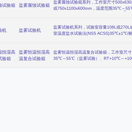
境，具备了热风干燥、湿热、强制干燥、盐
雾试验，同时也可做醋酸盐雾试验。
盐雾腐蚀试验箱系列，工作室尺寸500x630x45
蚀试验箱
盐雾腐蚀试验箱
或750x1100x600mm，温度范围35℃～
2
均匀度±2℃，盐雾沉降量1～2ml/80cm
•
适用于零部件、电子元件、金属材料的防护
验，做中性盐雾试验，同时也可做醋酸盐雾
盐雾试验机系列，试验室容量108L或270L或4
验机
盐雾试验机
室温度盐水试验法(NSS ACSS)35℃±1℃/
±1℃，压力桶温度盐水试验法(NSS ACSS)
(CASS)63℃±1℃，盐水温度35℃±1℃、
2
温恒湿高
盐雾恒温恒湿高
1.00±0.01kgf/cm
，喷雾量1.0～2.0ml/80c
盐雾恒温恒湿高温复合试验箱，工作室尺寸600
电镀、阳极处理、喷涂、防锈油等防腐蚀处
试验箱
温复合试验箱
35℃～55℃（盐雾试验）、RT+10℃～+
RT+10℃～200℃（高温试验），湿度范围
85～98%RH（恒温恒湿试验），温度均匀度
湿度均匀度±3%RH，湿度波动度±0.5%，
2
～-3% R•H，盐雾沉降量1～2ml/80cm
.h
度控制均采用P.I.D＋S.S.R系统同频道
航空航天产品、信息电子仪器仪表、材料、
气件在高低温或湿热环境下、检验其各性能