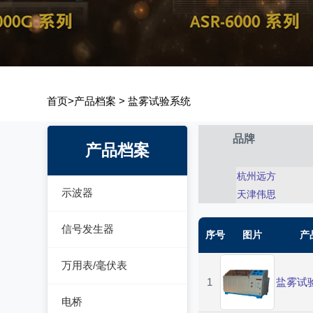
首页
>
产品档案
>
盐雾试验系统
品牌
产品档案
杭州远方
示波器
天津伟思
模拟示波器
信号发生器
序号
图片
产
数字示波器
函数信号发生器
万用表/毫伏表
示波表
1
盐雾试
低频信号发生器
毫伏表
电桥
虚拟示波器
高频信号发生器