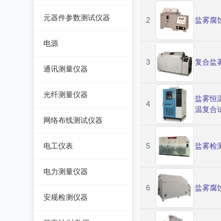
手持万用表
交流/直流电桥
元器件参数测试仪器
2
盐雾腐
脉冲信号发生器
台式万用表
LCR电桥
集成电路测试仪
噪声信号发生器
电源
电感测量仪
在线电路维修测试仪
电视信号发生器
3
复合盐
直流电源
通讯测量仪器
电容测量仪
图示仪
虚拟信号发生器
交流电源
无线电综合测试仪
电阻测量仪
光纤测量仪器
高频Q表
盐雾恒
GPS信号发生器
可编程交流电源
4
误码仪
温复合
直流偏置源
光功率计
线圈/线材测试仪
网络布线测试仪器
变频电源
电平表/杂音计
光万用表
高斯计
线缆认证测试仪
调压器
电工仪表
5
盐雾检
天馈线分析仪
光源
阻抗分析仪
线缆验证测试仪
电子负载
检流计
功率计
电力测量仪器
光时域反射仪及其它
线缆鉴定测试仪
电源测试仪器
电阻箱
6
盐雾腐
钳型电流表
安规检测仪器
网络万用表
可编程直流电源
电位差计
电参数测试仪
耐压测试仪
网络故障测试仪