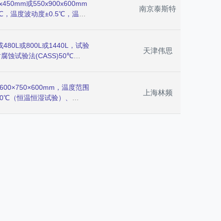
雾等试验环境。
0mm或550x900x600mm
南京泰斯特
55℃，温度波动度±0.5℃，温度
h，多组PID运算及模糊控制，
层以及工业产品的盐雾腐蚀试
试验。
80L或800L或1440L，试验
天津伟思
耐腐蚀试验法(CASS)50℃
47℃±1℃/耐腐蚀试验法
50℃±1℃，压缩空气压力
2
m
/h，针对各种材质之表面经
×750×600mm，温度范围
上海林频
理后，测试其制品之耐蚀性。
100℃（恒温恒湿试验）、
95～98%RH（盐雾试验）、
±2℃，温度波动度±0.5℃，
温度偏差≤±2℃，湿度偏差≤+2
，温度恢复时间小于5分钟，温
协调控制，断电记忆功能，适用于
电工、电子产品、各种电子元
项指标。