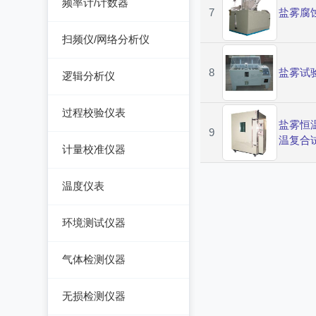
频率计/计数器
可编程交直流电源
精密电表
7
盐雾腐
电能质量分析仪器
绝缘电阻测试仪
网络综合协议分析仪
频率计数器
交直流电源
扫频仪/网络分析仪
接地电阻测试仪
接地导通电阻测试仪
频率分配放大器
数字源表
扫频仪
兆欧表
8
盐雾试
逻辑分析仪
泄漏电流测试仪
网络分析仪
相位计/相序指示仪
台式逻辑分析仪
多功能安规测试仪
过程校验仪表
盐雾恒
电缆故障测试仪
PC逻辑分析仪
9
光伏安规测试仪
过程校验仪
温复合
计量校准仪器
其它电力测量仪器
逻辑笔
电气安全分析仪
温度校验仪
计量校准仪器
温度仪表
压力检验仪
热像仪
环境测试仪器
回路校验仪
接触式测温仪
音量计/噪音计/声级计
气体检测仪器
红外测温仪
照度计/亮度计
气体检测仪器
无损检测仪器
接触/红外二合一测温
风速计/气压计
仪