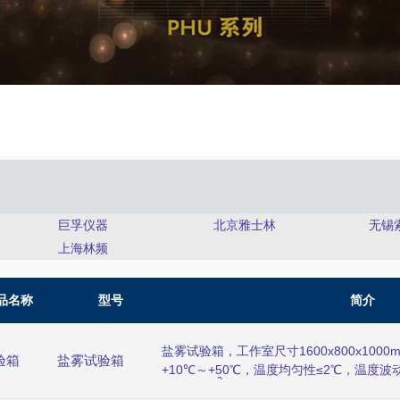
巨孚仪器
北京雅士林
无锡
上海林频
品名称
型号
简介
盐雾试验箱，工作室尺寸1600x800x1000
验箱
盐雾试验箱
+10℃～+50℃，温度均匀性≤2℃，温度波
2
2ml/80cm
通过手动阀可调，采用人工模拟