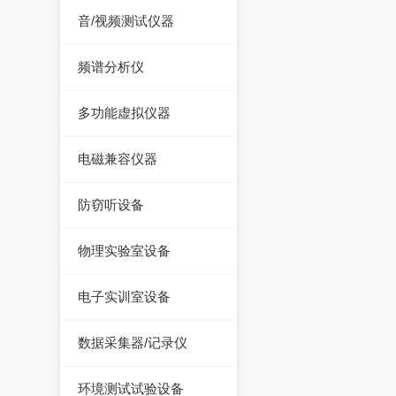
测厚仪
音/视频测试仪器
温湿度计/水份仪
测振仪
数字电视频谱分析仪
粉尘计/粒子计数器
频谱分析仪
测距仪/测高仪
音/视频测试仪
多功能环境测试仪
频谱分析仪
多功能虚拟仪器
转速表
失真仪
多功能虚拟仪器
机械故障诊断仪器
电磁兼容仪器
电声测试仪器
探伤仪
电磁干扰测试仪(EMI)
防窃听设备
硬度计/粗糙度仪
电磁抗扰度测试仪
防窃听设备
(EMS)
物理实验室设备
静电测试仪
近代物理
电子实训室设备
力学、机械、声学
电子实训室设备
数据采集器/记录仪
电磁学
高校电力电子系统
记录仪
环境测试试验设备
热力学