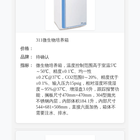
跌落试验系统
心电监护质量检测装置
沙尘试验系统
X射线机/乳腺机质量检测设备
盐雾试验系统
CR、DR机、DSA质量检测装置
311微生物培养箱
多工况复合试验系统
螺旋CT质量检测装置
价格：
老化试验系统
品牌：
待确认
MRI磁共振质量检测装置
指标：
微生物培养箱，温度控制范围高于室温5℃
浸水试验系统
～50℃、精度±0.1℃、均一性
直线加速器检测装置
±0.2℃@37℃，CO2范围0～20%、精度优于
防潮试验系统
±0.1%、输入压力15psig，相对湿度环境湿
准分子激光检测装置
度～95%@37℃、增湿盘3.0升，跟踪报警功
能，搁板尺寸470mm×470mm，304型抛光
冻雨试验系统
微波治疗设备检测系统
不锈钢内层，内部体积184.1升，内部尺寸
544×681×508mm，直接六面加热，箱体不
低气压（高空）试验系统
电气安全检测装置
需要注水、排水。
高/低温试验系统
其它
热冲击试验系统
射线辐射检测仪器