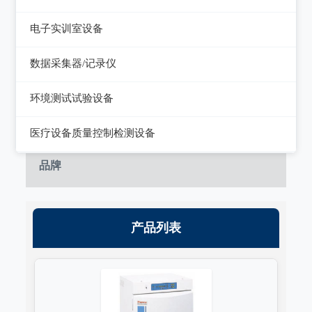
静电测试仪
近代物理
电子实训室设备
力学、机械、声学
电子实训室设备
数据采集器/记录仪
电磁学
高校电力电子系统
记录仪
环境测试试验设备
热力学
数据采集器
干燥箱/培养箱
医疗设备质量控制检测设备
淋雨试验系统
超声设备质量检测设备
品牌
耐气候试验系统试验系统
呼吸机/麻醉机质量检测设备
冲击/碰撞试验系统
血液透析机质量检测设备
产品列表
倾斜摇摆试验系统
高频电刀质量检测设备
振动试验系统
输液泵/注射泵质量检测设备
稳态加速度系统
除颤/经皮起搏器质量检测装置