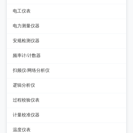
电平表/杂音计
光万用表
线缆认证测试仪
高斯计
电工仪表
调压器
天馈线分析仪
光源
线缆验证测试仪
阻抗分析仪
检流计
电子负载
电力测量仪器
功率计
光时域反射仪及其它
线缆鉴定测试仪
电阻箱
电源测试仪器
钳型电流表
安规检测仪器
网络万用表
电位差计
可编程直流电源
电参数测试仪
耐压测试仪
频率计/计数器
网络故障测试仪
精密电表
可编程交直流电源
电能质量分析仪器
绝缘电阻测试仪
频率计数器
网络综合协议分析仪
扫频仪/网络分析仪
交直流电源
接地电阻测试仪
接地导通电阻测试仪
频率分配放大器
扫频仪
数字源表
逻辑分析仪
兆欧表
泄漏电流测试仪
网络分析仪
台式逻辑分析仪
相位计/相序指示仪
过程校验仪表
多功能安规测试仪
PC逻辑分析仪
电缆故障测试仪
过程校验仪
光伏安规测试仪
计量校准仪器
逻辑笔
其它电力测量仪器
温度校验仪
电气安全分析仪
计量校准仪器
温度仪表