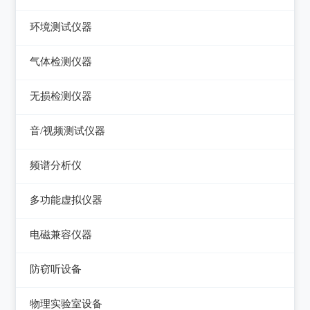
压力检验仪
热像仪
环境测试仪器
回路校验仪
接触式测温仪
音量计/噪音计/声级计
气体检测仪器
红外测温仪
照度计/亮度计
气体检测仪器
无损检测仪器
接触/红外二合一测温仪
风速计/气压计
测厚仪
音/视频测试仪器
温湿度计/水份仪
测振仪
数字电视频谱分析仪
频谱分析仪
粉尘计/粒子计数器
测距仪/测高仪
音/视频测试仪
频谱分析仪
多功能环境测试仪
多功能虚拟仪器
转速表
失真仪
多功能虚拟仪器
电磁兼容仪器
机械故障诊断仪器
电声测试仪器
电磁干扰测试仪(EMI)
探伤仪
防窃听设备
电磁抗扰度测试仪(EMS)
硬度计/粗糙度仪
防窃听设备
物理实验室设备