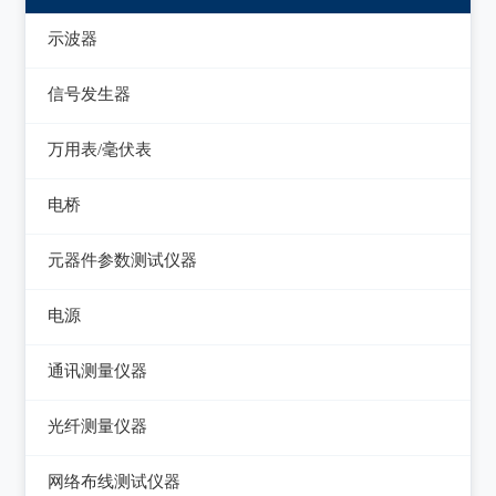
示波器
模拟示波器
信号发生器
数字示波器
函数信号发生器
万用表/毫伏表
示波表
低频信号发生器
毫伏表
电桥
虚拟示波器
高频信号发生器
手持万用表
交流/直流电桥
元器件参数测试仪器
脉冲信号发生器
台式万用表
LCR电桥
集成电路测试仪
电源
噪声信号发生器
电感测量仪
在线电路维修测试仪
直流电源
电视信号发生器
通讯测量仪器
电容测量仪
图示仪
交流电源
虚拟信号发生器
无线电综合测试仪
光纤测量仪器
电阻测量仪
高频Q表
可编程交流电源
GPS信号发生器
误码仪
光功率计
直流偏置源
网络布线测试仪器
线圈/线材测试仪
变频电源