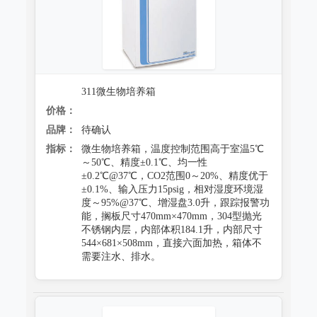
311微生物培养箱
价格：
品牌：
待确认
指标：
微生物培养箱，温度控制范围高于室温5℃
～50℃、精度±0.1℃、均一性
±0.2℃@37℃，CO2范围0～20%、精度优于
±0.1%、输入压力15psig，相对湿度环境湿
度～95%@37℃、增湿盘3.0升，跟踪报警功
能，搁板尺寸470mm×470mm，304型抛光
不锈钢内层，内部体积184.1升，内部尺寸
544×681×508mm，直接六面加热，箱体不
需要注水、排水。