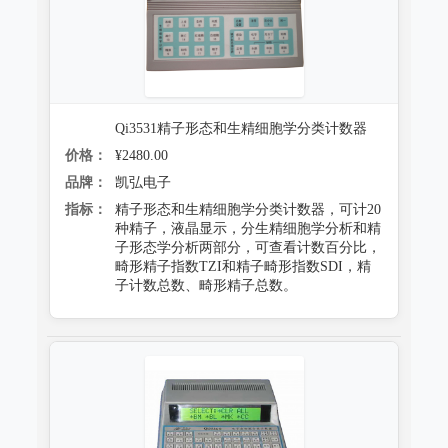
跌落试验系统
心电监护质量检测装置
沙尘试验系统
X射线机/乳腺机质量检测设备
盐雾试验系统
CR、DR机、DSA质量检测装置
Qi3531精子形态和生精细胞学分类计数器
多工况复合试验系统
螺旋CT质量检测装置
价格：
¥2480.00
老化试验系统
品牌：
凯弘电子
MRI磁共振质量检测装置
指标：
精子形态和生精细胞学分类计数器，可计20
浸水试验系统
种精子，液晶显示，分生精细胞学分析和精
直线加速器检测装置
子形态学分析两部分，可查看计数百分比，
防潮试验系统
畸形精子指数TZI和精子畸形指数SDI，精
准分子激光检测装置
子计数总数、畸形精子总数。
冻雨试验系统
微波治疗设备检测系统
低气压（高空）试验系统
电气安全检测装置
高/低温试验系统
其它
热冲击试验系统
射线辐射检测仪器