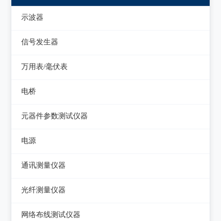
示波器
模拟示波器
信号发生器
数字示波器
函数信号发生器
万用表/毫伏表
示波表
低频信号发生器
毫伏表
电桥
虚拟示波器
高频信号发生器
手持万用表
交流/直流电桥
元器件参数测试仪器
脉冲信号发生器
台式万用表
LCR电桥
集成电路测试仪
电源
噪声信号发生器
电感测量仪
在线电路维修测试仪
直流电源
电视信号发生器
通讯测量仪器
电容测量仪
图示仪
交流电源
虚拟信号发生器
无线电综合测试仪
光纤测量仪器
电阻测量仪
高频Q表
可编程交流电源
GPS信号发生器
误码仪
光功率计
直流偏置源
网络布线测试仪器
线圈/线材测试仪
变频电源