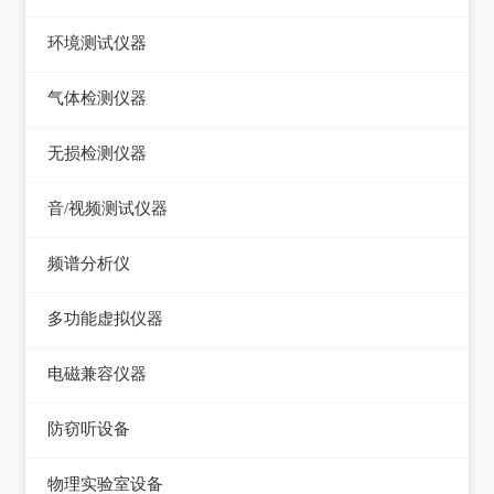
压力检验仪
热像仪
环境测试仪器
回路校验仪
接触式测温仪
音量计/噪音计/声级计
气体检测仪器
红外测温仪
照度计/亮度计
气体检测仪器
无损检测仪器
接触/红外二合一测温仪
风速计/气压计
测厚仪
音/视频测试仪器
温湿度计/水份仪
测振仪
数字电视频谱分析仪
频谱分析仪
粉尘计/粒子计数器
测距仪/测高仪
音/视频测试仪
频谱分析仪
多功能环境测试仪
多功能虚拟仪器
转速表
失真仪
多功能虚拟仪器
电磁兼容仪器
机械故障诊断仪器
电声测试仪器
电磁干扰测试仪(EMI)
探伤仪
防窃听设备
电磁抗扰度测试仪(EMS)
硬度计/粗糙度仪
防窃听设备
物理实验室设备