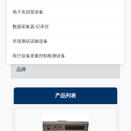
静电测试仪
近代物理
电子实训室设备
力学、机械、声学
电子实训室设备
数据采集器/记录仪
电磁学
高校电力电子系统
记录仪
环境测试试验设备
热力学
数据采集器
干燥箱/培养箱
医疗设备质量控制检测设备
淋雨试验系统
超声设备质量检测设备
品牌
耐气候试验系统试验系统
呼吸机/麻醉机质量检测设备
冲击/碰撞试验系统
血液透析机质量检测设备
产品列表
倾斜摇摆试验系统
高频电刀质量检测设备
振动试验系统
输液泵/注射泵质量检测设备
稳态加速度系统
除颤/经皮起搏器质量检测装置