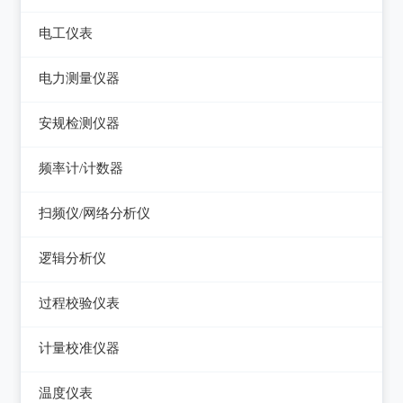
电平表/杂音计
光万用表
线缆认证测试仪
高斯计
电工仪表
调压器
天馈线分析仪
光源
线缆验证测试仪
阻抗分析仪
检流计
电子负载
电力测量仪器
功率计
光时域反射仪及其它
线缆鉴定测试仪
电阻箱
电源测试仪器
钳型电流表
安规检测仪器
网络万用表
电位差计
可编程直流电源
电参数测试仪
耐压测试仪
频率计/计数器
网络故障测试仪
精密电表
可编程交直流电源
电能质量分析仪器
绝缘电阻测试仪
频率计数器
网络综合协议分析仪
扫频仪/网络分析仪
交直流电源
接地电阻测试仪
接地导通电阻测试仪
频率分配放大器
扫频仪
数字源表
逻辑分析仪
兆欧表
泄漏电流测试仪
网络分析仪
台式逻辑分析仪
相位计/相序指示仪
过程校验仪表
多功能安规测试仪
PC逻辑分析仪
电缆故障测试仪
过程校验仪
光伏安规测试仪
计量校准仪器
逻辑笔
其它电力测量仪器
温度校验仪
电气安全分析仪
计量校准仪器
温度仪表