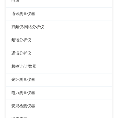
电源
电感测量仪
图示仪
虚拟信号发生器
直流电源
通讯测量仪器
电容测量仪
高频Q表
GPS信号发生器
可编程直流电源
无线电综合测试仪
扫频仪/网络分析仪
电阻测量仪
线圈/线材测试仪
交流电源
误码仪
扫频仪
直流偏置源
频谱分析仪
高斯计
可编程交流电源
功率计
网络分析仪
频谱分析仪
阻抗分析仪
逻辑分析仪
变频电源
天馈线分析仪
台式逻辑分析仪
调压器
频率计/计数器
PC逻辑分析仪
电子负载
频率计数器
光纤测量仪器
电源测试仪器
频率分配放大器
光功率计
电力测量仪器
可编程交直流电源
光源
钳型电流表
安规检测仪器
交直流电源
光时域反射仪及其它
电参数测试仪
耐压测试仪