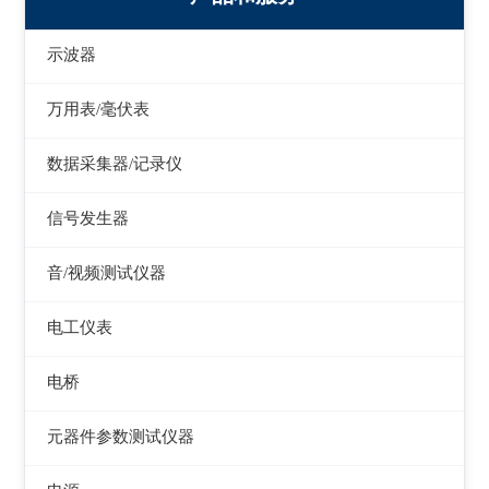
示波器
模拟示波器
万用表/毫伏表
数字示波器
手持万用表
数据采集器/记录仪
示波表
台式万用表
数据采集器
信号发生器
虚拟示波器
毫伏表
记录仪
函数信号发生器
音/视频测试仪器
低频信号发生器
失真仪
电工仪表
高频信号发生器
音/视频测试仪
检流计
电桥
脉冲信号发生器
电阻箱
交流/直流电桥
元器件参数测试仪器
噪声信号发生器
电位差计
LCR电桥
在线电路维修测试仪
电视信号发生器