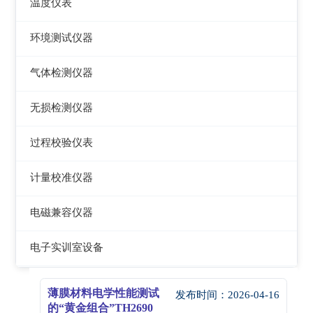
数字源表
温度仪表
电能质量分析仪器
绝缘电阻测试仪
热像仪
环境测试仪器
接地电阻测试仪
接地导通电阻测试仪
接触式测温仪
音量计/噪音计/声级计
气体检测仪器
兆欧表
泄漏电流测试仪
红外测温仪
照度计/亮度计
气体检测仪器
相位计/相序指示仪
无损检测仪器
多功能安规测试仪
接触/红外二合一测温仪
风速计/气压计
其它电力测量仪器
测厚仪
光伏安规测试仪
过程校验仪表
温湿度计/水份仪
测振仪
电气安全分析仪
过程校验仪
计量校准仪器
粉尘计/粒子计数器
测距仪/测高仪
温度校验仪
计量校准仪器
多功能环境测试仪
电磁兼容仪器
转速表
压力检验仪
电磁干扰测试仪(EMI)
电子实训室设备
机械故障诊断仪器
回路校验仪
电磁抗扰度测试仪(EMS)
高校电力电子系统
薄膜材料电学性能测试
发布时间：
2026-04-16
静电测试仪
的“黄金组合”TH2690