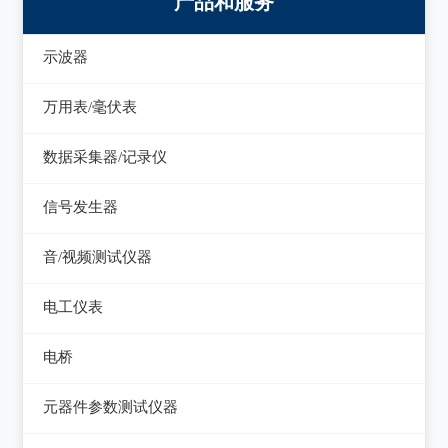
产品和服务
示波器
模拟示波器
万用表/毫伏表
数字示波器
手持万用表
数据采集器/记录仪
示波表
台式万用表
数据采集器
信号发生器
虚拟示波器
毫伏表
记录仪
函数信号发生器
音/视频测试仪器
低频信号发生器
失真仪
电工仪表
高频信号发生器
音/视频测试仪
检流计
电桥
脉冲信号发生器
电阻箱
交流/直流电桥
元器件参数测试仪器
噪声信号发生器
电位差计
LCR电桥
在线电路维修测试仪