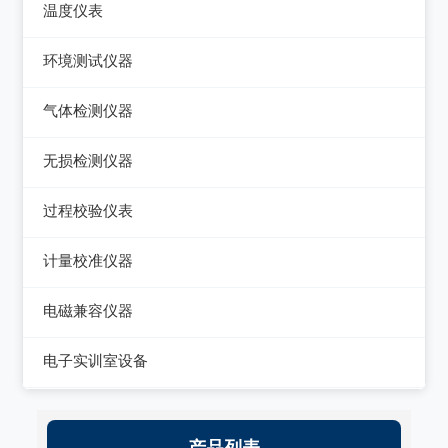
数字源表
温度仪表
电能质量分析仪器
绝缘电阻测试仪
热像仪
环境测试仪器
接地电阻测试仪
接地导通电阻测试仪
接触式测温仪
音量计/噪音计/声级计
气体检测仪器
兆欧表
泄漏电流测试仪
红外测温仪
照度计/亮度计
气体检测仪器
相位计/相序指示仪
无损检测仪器
多功能安规测试仪
接触/红外二合一测温仪
风速计/气压计
其它电力测量仪器
测厚仪
光伏安规测试仪
过程校验仪表
温湿度计/水份仪
测振仪
电气安全分析仪
过程校验仪
计量校准仪器
粉尘计/粒子计数器
测距仪/测高仪
温度校验仪
计量校准仪器
多功能环境测试仪
电磁兼容仪器
转速表
压力检验仪
电磁干扰测试仪(EMI)
电子实训室设备
机械故障诊断仪器
回路校验仪
电磁抗扰度测试仪(EMS)
高校电力电子系统
静电测试仪
产品列表