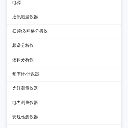
电视信号发生器
电源
电感测量仪
图示仪
虚拟信号发生器
直流电源
通讯测量仪器
电容测量仪
高频Q表
GPS信号发生器
可编程直流电源
无线电综合测试仪
扫频仪/网络分析仪
电阻测量仪
线圈/线材测试仪
交流电源
误码仪
扫频仪
直流偏置源
频谱分析仪
高斯计
可编程交流电源
功率计
网络分析仪
频谱分析仪
阻抗分析仪
逻辑分析仪
变频电源
天馈线分析仪
台式逻辑分析仪
调压器
频率计/计数器
PC逻辑分析仪
电子负载
频率计数器
光纤测量仪器
电源测试仪器
频率分配放大器
光功率计
电力测量仪器
可编程交直流电源
光源
钳型电流表
安规检测仪器
交直流电源
光时域反射仪及其它
电参数测试仪
耐压测试仪