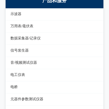
产品和服务
示波器
模拟示波器
万用表/毫伏表
数字示波器
手持万用表
数据采集器/记录仪
示波表
台式万用表
数据采集器
信号发生器
虚拟示波器
毫伏表
记录仪
函数信号发生器
音/视频测试仪器
低频信号发生器
失真仪
电工仪表
高频信号发生器
音/视频测试仪
检流计
电桥
脉冲信号发生器
电阻箱
交流/直流电桥
元器件参数测试仪器
噪声信号发生器
电位差计
LCR电桥
在线电路维修测试仪