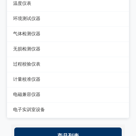
数字源表
温度仪表
电能质量分析仪器
绝缘电阻测试仪
热像仪
环境测试仪器
接地电阻测试仪
接地导通电阻测试仪
接触式测温仪
音量计/噪音计/声级计
气体检测仪器
兆欧表
泄漏电流测试仪
红外测温仪
照度计/亮度计
气体检测仪器
相位计/相序指示仪
无损检测仪器
多功能安规测试仪
接触/红外二合一测温仪
风速计/气压计
其它电力测量仪器
测厚仪
光伏安规测试仪
过程校验仪表
温湿度计/水份仪
测振仪
电气安全分析仪
过程校验仪
计量校准仪器
粉尘计/粒子计数器
测距仪/测高仪
温度校验仪
计量校准仪器
多功能环境测试仪
电磁兼容仪器
转速表
压力检验仪
电磁干扰测试仪(EMI)
电子实训室设备
机械故障诊断仪器
回路校验仪
电磁抗扰度测试仪(EMS)
高校电力电子系统
静电测试仪
产品列表