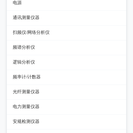
电视信号发生器
电源
电感测量仪
图示仪
虚拟信号发生器
直流电源
通讯测量仪器
电容测量仪
高频Q表
GPS信号发生器
可编程直流电源
无线电综合测试仪
扫频仪/网络分析仪
电阻测量仪
线圈/线材测试仪
交流电源
误码仪
扫频仪
直流偏置源
频谱分析仪
高斯计
可编程交流电源
功率计
网络分析仪
频谱分析仪
阻抗分析仪
逻辑分析仪
变频电源
天馈线分析仪
台式逻辑分析仪
调压器
频率计/计数器
PC逻辑分析仪
电子负载
频率计数器
光纤测量仪器
电源测试仪器
频率分配放大器
光功率计
电力测量仪器
可编程交直流电源
光源
钳型电流表
安规检测仪器
交直流电源
光时域反射仪及其它
电参数测试仪
耐压测试仪