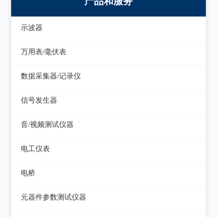
产品和服务
示波器
模拟示波器
万用表/毫伏表
数字示波器
手持万用表
数据采集器/记录仪
示波表
台式万用表
数据采集器
信号发生器
虚拟示波器
毫伏表
记录仪
函数信号发生器
音/视频测试仪器
低频信号发生器
失真仪
电工仪表
高频信号发生器
音/视频测试仪
检流计
电桥
脉冲信号发生器
电阻箱
交流/直流电桥
元器件参数测试仪器
噪声信号发生器
电位差计
LCR电桥
在线电路维修测试仪