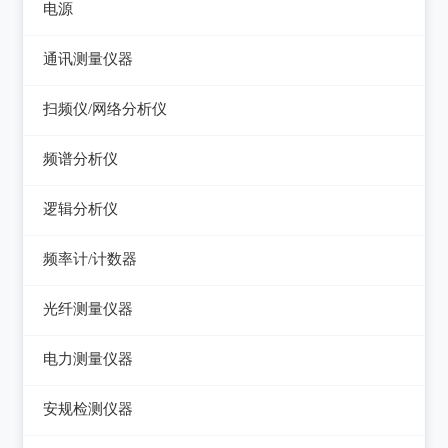
电视信号发生器
电源
电感测量仪
图示仪
虚拟信号发生器
直流电源
通讯测量仪器
电容测量仪
高频Q表
GPS信号发生器
可编程直流电源
无线电综合测试仪
扫频仪/网络分析仪
电阻测量仪
线圈/线材测试仪
交流电源
误码仪
扫频仪
直流偏置源
频谱分析仪
高斯计
可编程交流电源
功率计
网络分析仪
频谱分析仪
阻抗分析仪
逻辑分析仪
变频电源
天馈线分析仪
台式逻辑分析仪
调压器
频率计/计数器
PC逻辑分析仪
电子负载
频率计数器
光纤测量仪器
电源测试仪器
频率分配放大器
光功率计
电力测量仪器
可编程交直流电源
光源
钳型电流表
安规检测仪器
交直流电源
光时域反射仪及其它
电参数测试仪
耐压测试仪