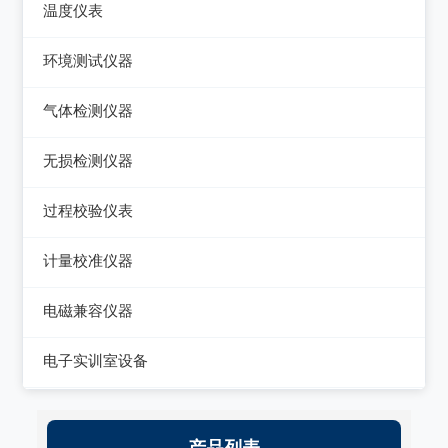
数字源表
温度仪表
电能质量分析仪器
绝缘电阻测试仪
热像仪
环境测试仪器
接地电阻测试仪
接地导通电阻测试仪
接触式测温仪
音量计/噪音计/声级计
气体检测仪器
兆欧表
泄漏电流测试仪
红外测温仪
照度计/亮度计
气体检测仪器
相位计/相序指示仪
无损检测仪器
多功能安规测试仪
接触/红外二合一测温仪
风速计/气压计
其它电力测量仪器
测厚仪
光伏安规测试仪
过程校验仪表
温湿度计/水份仪
测振仪
电气安全分析仪
过程校验仪
计量校准仪器
粉尘计/粒子计数器
测距仪/测高仪
温度校验仪
计量校准仪器
多功能环境测试仪
电磁兼容仪器
转速表
压力检验仪
电磁干扰测试仪(EMI)
电子实训室设备
机械故障诊断仪器
回路校验仪
电磁抗扰度测试仪(EMS)
高校电力电子系统
静电测试仪
产品列表