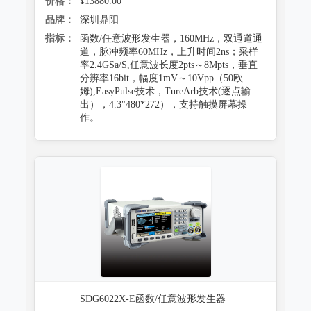
价格：
¥13880.00
品牌：
深圳鼎阳
指标：
函数/任意波形发生器，160MHz，双通道通
道，脉冲频率60MHz，上升时间2ns；采样
率2.4GSa/S,任意波长度2pts～8Mpts，垂直
分辨率16bit，幅度1mV～10Vpp（50欧
姆),EasyPulse技术，TureArb技术(逐点输
出），4.3"480*272），支持触摸屏幕操
作。
SDG6022X-E函数/任意波形发生器