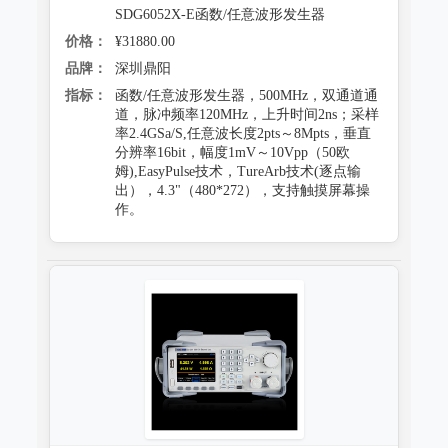
SDG6052X-E函数/任意波形发生器
价格：
¥31880.00
品牌：
深圳鼎阳
指标：
函数/任意波形发生器，500MHz，双通道通
道，脉冲频率120MHz，上升时间2ns；采样
率2.4GSa/S,任意波长度2pts～8Mpts，垂直
分辨率16bit，幅度1mV～10Vpp（50欧
姆),EasyPulse技术，TureArb技术(逐点输
出），4.3"（480*272），支持触摸屏幕操
作。