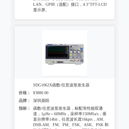
LAN、GPIB（选配）接口，4.3"TFT-LCD
显示屏。
SDG1062X函数/任意波形发生器
价格：
¥3880.00
品牌：
深圳鼎阳
指标：
函数/任意波形发生器，标配等性能双通
道，1μHz～60MHz，采样率150MSa/s，垂
直分辨率14bit，任意波长度16kpts，AM、
DSB-AM、FM、PM、FSK、ASK、PSK 和