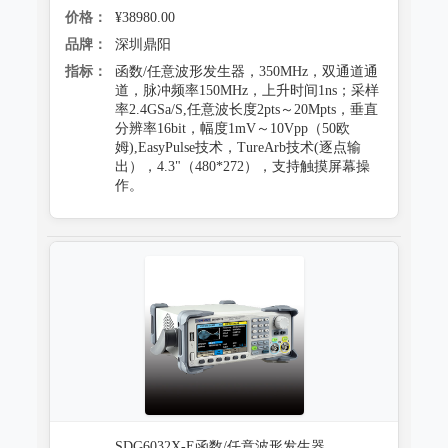
价格：
¥38980.00
品牌：
深圳鼎阳
指标：
函数/任意波形发生器，350MHz，双通道通
道，脉冲频率150MHz，上升时间1ns；采样
率2.4GSa/S,任意波长度2pts～20Mpts，垂直
分辨率16bit，幅度1mV～10Vpp（50欧
姆),EasyPulse技术，TureArb技术(逐点输
出），4.3"（480*272），支持触摸屏幕操
作。
SDG6032X-E函数/任意波形发生器