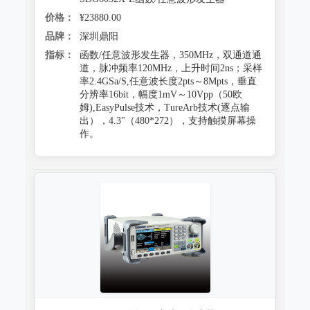
价格：
¥23880.00
品牌：
深圳鼎阳
指标：
函数/任意波形发生器，350MHz，双通道通
道，脉冲频率120MHz，上升时间2ns；采样
率2.4GSa/S,任意波长度2pts～8Mpts，垂直
分辨率16bit，幅度1mV～10Vpp（50欧
姆),EasyPulse技术，TureArb技术(逐点输
出），4.3"（480*272），支持触摸屏幕操
作。