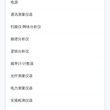
电视信号发生器
电源
电感测量仪
图示仪
虚拟信号发生器
直流电源
通讯测量仪器
电容测量仪
高频Q表
GPS信号发生器
可编程直流电源
无线电综合测试仪
扫频仪/网络分析仪
电阻测量仪
线圈/线材测试仪
交流电源
误码仪
扫频仪
直流偏置源
频谱分析仪
高斯计
可编程交流电源
功率计
网络分析仪
频谱分析仪
阻抗分析仪
逻辑分析仪
变频电源
天馈线分析仪
台式逻辑分析仪
调压器
频率计/计数器
PC逻辑分析仪
电子负载
频率计数器
光纤测量仪器
电源测试仪器
频率分配放大器
光功率计
电力测量仪器
可编程交直流电源
光源
钳型电流表
安规检测仪器
交直流电源
光时域反射仪及其它
电参数测试仪
耐压测试仪