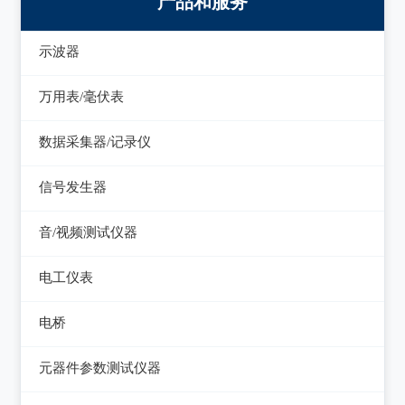
产品和服务
示波器
模拟示波器
万用表/毫伏表
数字示波器
手持万用表
数据采集器/记录仪
示波表
台式万用表
数据采集器
信号发生器
虚拟示波器
毫伏表
记录仪
函数信号发生器
音/视频测试仪器
低频信号发生器
失真仪
电工仪表
高频信号发生器
音/视频测试仪
检流计
电桥
脉冲信号发生器
电阻箱
交流/直流电桥
元器件参数测试仪器
噪声信号发生器
电位差计
LCR电桥
在线电路维修测试仪