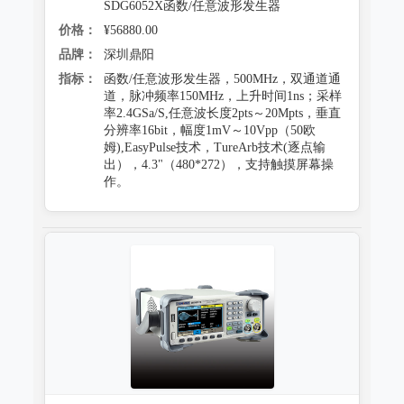
SDG6052X函数/任意波形发生器
价格：
¥56880.00
品牌：
深圳鼎阳
指标：
函数/任意波形发生器，500MHz，双通道通
道，脉冲频率150MHz，上升时间1ns；采样
率2.4GSa/S,任意波长度2pts～20Mpts，垂直
分辨率16bit，幅度1mV～10Vpp（50欧
姆),EasyPulse技术，TureArb技术(逐点输
出），4.3"（480*272），支持触摸屏幕操
作。