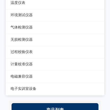
数字源表
温度仪表
电能质量分析仪器
绝缘电阻测试仪
热像仪
环境测试仪器
接地电阻测试仪
接地导通电阻测试仪
接触式测温仪
音量计/噪音计/声级计
气体检测仪器
兆欧表
泄漏电流测试仪
红外测温仪
照度计/亮度计
气体检测仪器
相位计/相序指示仪
无损检测仪器
多功能安规测试仪
接触/红外二合一测温仪
风速计/气压计
其它电力测量仪器
测厚仪
光伏安规测试仪
过程校验仪表
温湿度计/水份仪
测振仪
电气安全分析仪
过程校验仪
计量校准仪器
粉尘计/粒子计数器
测距仪/测高仪
温度校验仪
计量校准仪器
多功能环境测试仪
电磁兼容仪器
转速表
压力检验仪
电磁干扰测试仪(EMI)
电子实训室设备
机械故障诊断仪器
回路校验仪
电磁抗扰度测试仪(EMS)
高校电力电子系统
静电测试仪
产品列表